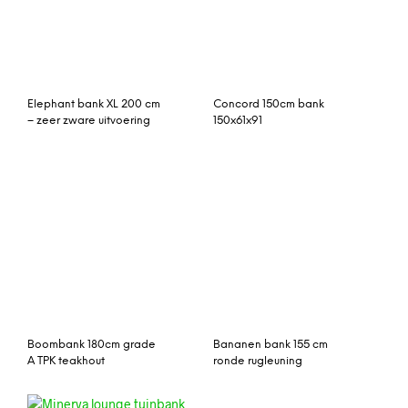
– zeer zware uitvoering
150x61x91
Boombank 180cm grade
Bananen bank 155 cm
A TPK teakhout
ronde rugleuning
Minerva lounge tuinbank
195x44xH45 cm teakhout