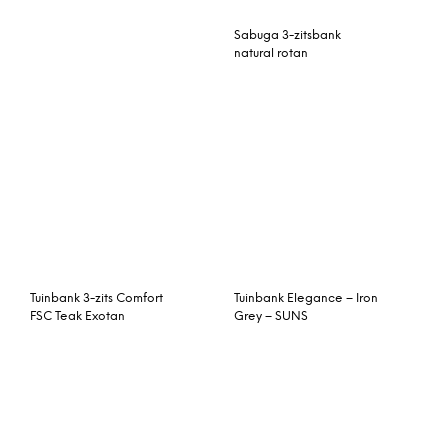
Tuinbank 3-zits Comfort
Tuinbank Elegance – Iron
FSC Teak Exotan
Grey – SUNS
Elephant bank XL 200 cm
Concord 150cm bank