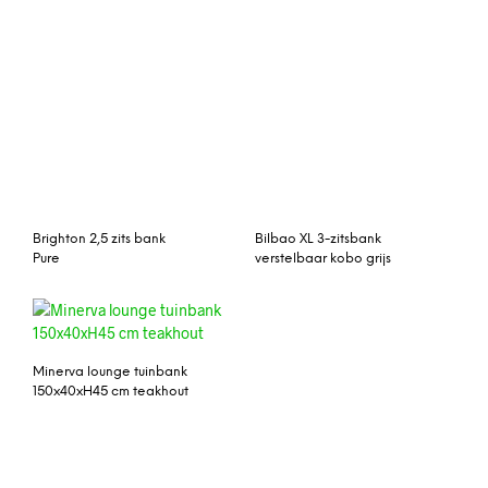
Brighton 2,5 zits bank
Bilbao XL 3-zitsbank
Pure
verstelbaar kobo grijs
Minerva lounge tuinbank
150x40xH45 cm teakhout
Sabuga 3-zitsbank
natural rotan