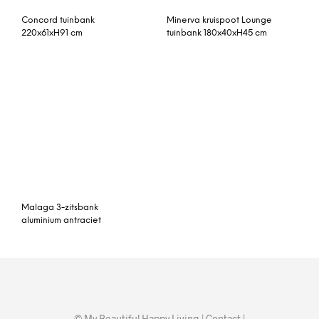
Malaga 3-zitsbank
aluminium antraciet
© My Beautiful Happy Living |
Contact
|
Algemene voorwaarden
|
Privacy statement
|
Cookies