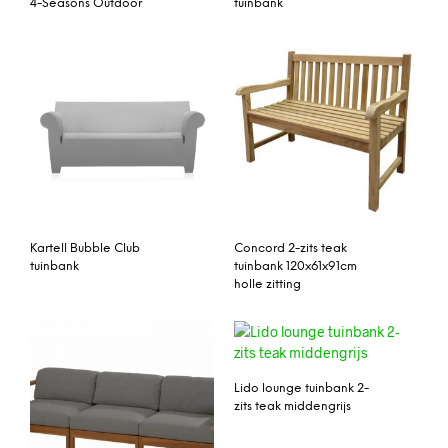
4-Seasons Outdoor
tuinbank
Kartell Bubble Club
Concord 2-zits teak
tuinbank
tuinbank 120x61x91cm
holle zitting
Lido lounge tuinbank 2-
zits teak middengrijs