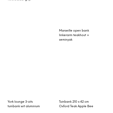
Marseille open bank
linkerarm teakhout +
seminyak
York lounge 3-zits
Tuinbank 210 x 42 cm
tuinbank wit aluminium
Oxford Teak Apple Bee