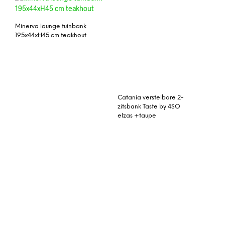
Catania verstelbare 2-
zitsbank Taste by 4SO
elzas +taupe
Concord tuinbank
Minerva kruispoot Lounge
220x61xH91 cm
tuinbank 180x40xH45 cm