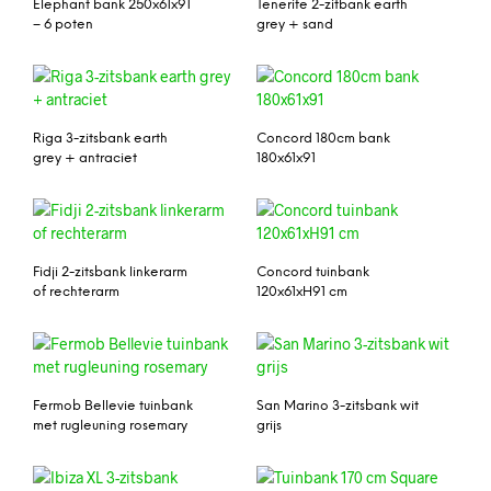
Elephant bank 250x61x91
Tenerife 2-zitbank earth
– 6 poten
grey + sand
Riga 3-zitsbank earth
Concord 180cm bank
grey + antraciet
180x61x91
Fidji 2-zitsbank linkerarm
Concord tuinbank
of rechterarm
120x61xH91 cm
Fermob Bellevie tuinbank
San Marino 3-zitsbank wit
met rugleuning rosemary
grijs