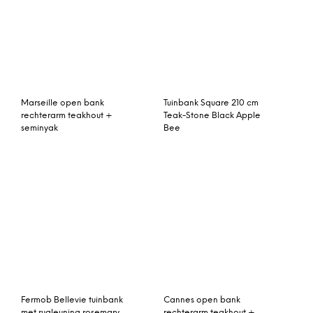
Marseille open bank
San Marino 3-zitsbank
linkerarm teakhout +
verstelbaar kobo grijs
seminyak
Gardeco Tuinbank Incl.
Duke 2-zitsbank
Stenen
rechterarm teak