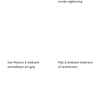
Nissah 3-zitsbank naturel
Malaga 3-zitsbank
rotan + zwart
aluminium antraciet
Elephant bank 180x61x91
Mambo XL 3-zitsbank wit
grijs