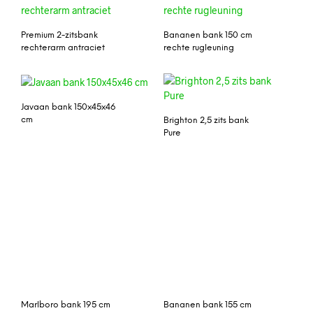
Premium 2-zitsbank
Bananen bank 150 cm
rechterarm antraciet
rechte rugleuning
Javaan bank 150x45x46
cm
Brighton 2,5 zits bank
Pure
Marlboro bank 195 cm
Bananen bank 155 cm
ronde rugleuning
San Marino 3-zitsbank
Fidji 2-zitsbank linkerarm
verstelbaar wit grijs
of rechterarm