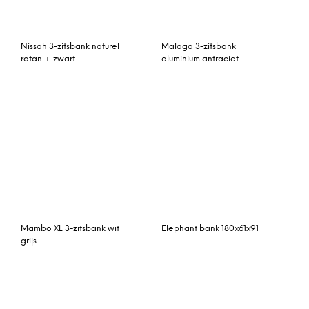
Marseille open bank
Tuinbank Square 210 cm
rechterarm teakhout +
Teak-Stone Black Apple
seminyak
Bee
Fermob Bellevie tuinbank
Cannes open bank
met rugleuning rosemary
rechterarm teakhout +
seminyak