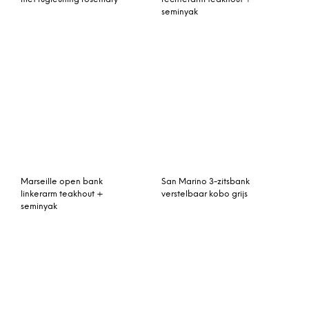
Ibiza XL 2-zitsbank wit
grijs
© My Beautiful Happy Living |
Contact
|
Algemene voorwaarden
|
Privacy statement
|
Cookies