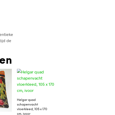
entieke
tijd de
den
Helgar quad
schapenvacht
vloerkleed, 105 x 170
cm, ivoor