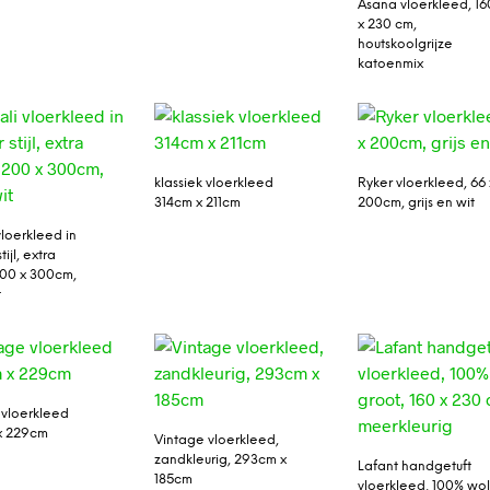
Asana vloerkleed, 16
x 230 cm,
houtskoolgrijze
katoenmix
klassiek vloerkleed
Ryker vloerkleed, 66 
314cm x 211cm
200cm, grijs en wit
vloerkleed in
tijl, extra
200 x 300cm,
t
 vloerkleed
x 229cm
Vintage vloerkleed,
zandkleurig, 293cm x
Lafant handgetuft
185cm
vloerkleed, 100% wol