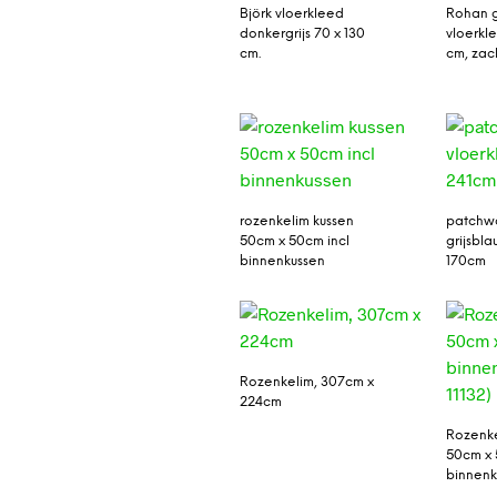
Björk vloerkleed
Rohan 
donkergrijs 70 x 130
vloerkl
cm.
cm, zac
rozenkelim kussen
patchwo
50cm x 50cm incl
grijsbl
binnenkussen
170cm
Rozenkelim, 307cm x
224cm
Rozenke
50cm x 
binnenku