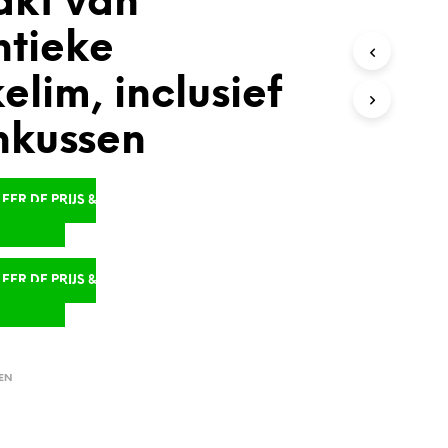
kt van
ntieke
elim, inclusief
nkussen
ER DE PRIJS &
D
ER DE PRIJS &
D
EN