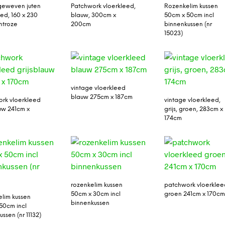
geweven juten
Patchwork vloerkleed,
Rozenkelim kussen
eed, 160 x 230
blauw, 300cm x
50cm x 50cm incl
htroze
200cm
binnenkussen (nr
15023)
vintage vloerkleed
blauw 275cm x 187cm
rk vloerkleed
vintage vloerkleed,
auw 241cm x
grijs, groen, 283cm x
174cm
rozenkelim kussen
patchwork vloerklee
50cm x 30cm incl
groen 241cm x 170c
lim kussen
binnenkussen
50cm incl
ssen (nr 11132)