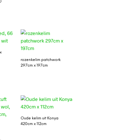
0
x
rozenkelim patchwork
297cm x 197cm
Oude kelim uit Konya
420cm x 112cm
,