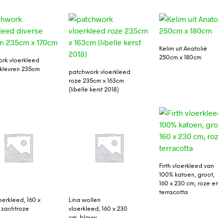
Kelim uit Anatolië
250cm x 180cm
rk vloerkleed
 kleuren 235cm
patchwork vloerkleed
roze 235cm x 163cm
(libelle kerst 2018)
Firth vloerkleed van
100% katoen, groot,
160 x 230 cm, roze e
terracotta
oerkleed, 160 x
Lina wollen
 zachtroze
vloerkleed, 160 x 230
cm, blauw