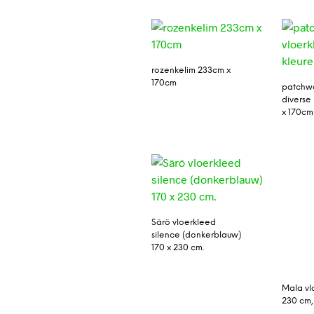
rozenkelim 233cm x
170cm
patchwo
diverse
x 170cm
Särö vloerkleed
silence (donkerblauw)
170 x 230 cm.
Mala vl
230 cm,