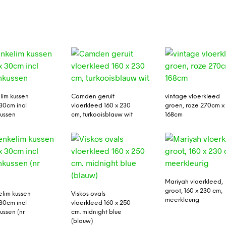
lim kussen
Camden geruit
vintage vloerkleed
30cm incl
vloerkleed 160 x 230
groen, roze 270cm x
ussen
cm, turkooisblauw wit
168cm
Mariyah vloerkleed,
groot, 160 x 230 cm,
lim kussen
Viskos ovals
meerkleurig
30cm incl
vloerkleed 160 x 250
ussen (nr
cm. midnight blue
(blauw)