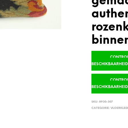
gemaa
authe
rozenk
binne
CONTROLE
BESCHIKBAARHEI
CONTROLE
BESCHIKBAARHEI
SKU:
8930-307
CATEGORIE:
VLOERKLED