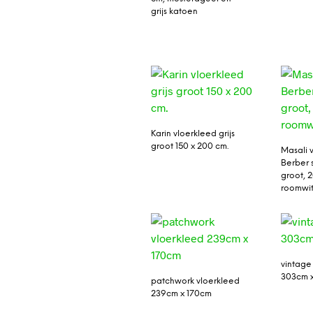
grijs katoen
Karin vloerkleed grijs
groot 150 x 200 cm.
Masali 
Berber s
groot, 
roomwi
vintage
303cm 
patchwork vloerkleed
239cm x 170cm