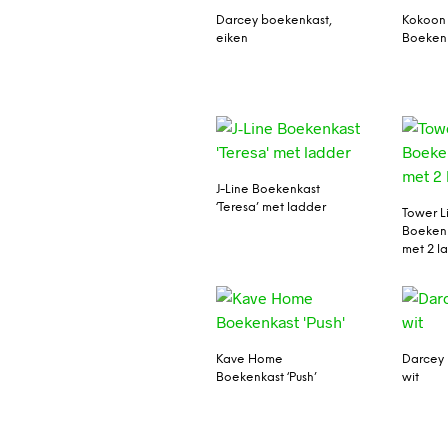
Darcey boekenkast,
Kokoon
eiken
Boekenk
J-Line Boekenkast
‘Teresa’ met ladder
Tower L
Boekenk
met 2 l
Kave Home
Darcey 
Boekenkast ‘Push’
wit