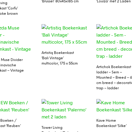
‘Brussel’ 80x45x185 cm
‘Louiza’ met 2 Laden
iving
ast ‘Corfu’
moke brown
Artistiq Boekenkast
‘Bali Vintage’
Muse Divider
multicolor, 175 x 55cm
inavische
Artichok Boekenkast
ast – Vintage
ladder – Sem –
Mounted – Breed – 
cm breed – decorati
trap – ladder
Boeken /
Kave Home
ast ‘Reuben’
Boekenkast ‘Silke’
Tower Living