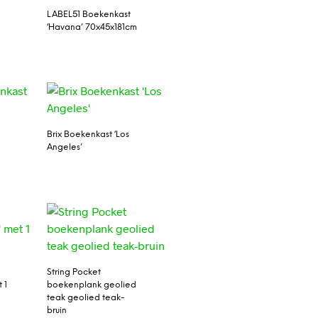
LABEL51 Boekenkast
‘Havana’ 70x45x181cm
Brix Boekenkast ‘Los
Angeles’
String Pocket
 1
boekenplank geolied
teak geolied teak-
bruin