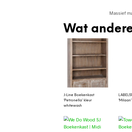
Massief m
Wat andere
J-Line Boekenkast
LABEL51
‘Petronella’ kleur
‘Milaan
whitewash