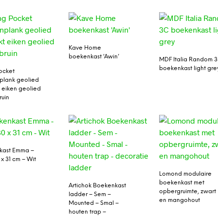
Kave Home
boekenkast ‘Awin’
MDF Italia Random 
boekenkast light gre
Pocket
plank geolied
 eiken geolied
ruin
kast Emma –
 x 31 cm – Wit
Lomond modulaire
boekenkast met
Artichok Boekenkast
opbergruimte, zwart
ladder – Sem –
en mangohout
Mounted – Smal –
houten trap –