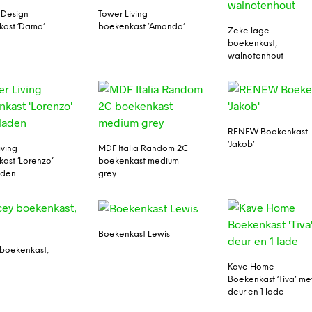
 Design
Tower Living
ast ‘Dama’
boekenkast ‘Amanda’
Zeke lage
boekenkast,
walnotenhout
RENEW Boekenkast
‘Jakob’
iving
MDF Italia Random 2C
ast ‘Lorenzo’
boekenkast medium
aden
grey
Boekenkast Lewis
boekenkast,
Kave Home
Boekenkast ‘Tiva’ met
deur en 1 lade