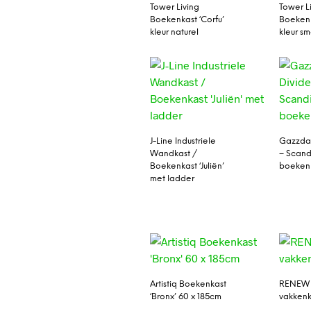
Tower Living
Tower L
Boekenkast ‘Corfu’
Boekenk
kleur naturel
kleur s
J-Line Industriele
Gazzda 
Wandkast /
– Scand
Boekenkast ‘Juliën’
boekenk
met ladder
Artistiq Boekenkast
RENEW 
‘Bronx’ 60 x 185cm
vakkenk