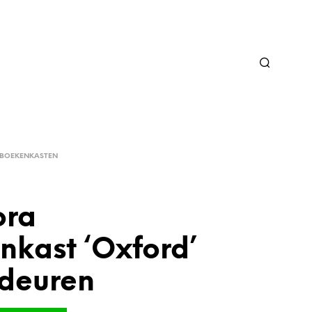
BOEKENKASTEN
ora
nkast ‘Oxford’
 deuren