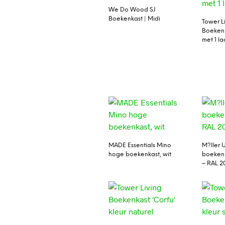
We Do Wood SJ
Boekenkast | Midi
Tower L
Boekenk
met 1 l
MADE Essentials Mino
M?ller U
hoge boekenkast, wit
boeken
– RAL 2