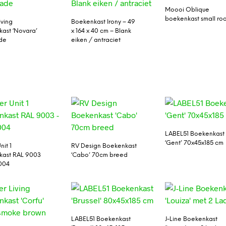
Moooi Oblique
boekenkast small ro
iving
Boekenkast Irony – 49
ast ‘Novara’
x 164 x 40 cm – Blank
ade
eiken / antraciet
LABEL51 Boekenkast
‘Gent’ 70x45x185 cm
nit 1
RV Design Boekenkast
kast RAL 9003
‘Cabo’ 70cm breed
004
LABEL51 Boekenkast
J-Line Boekenkast