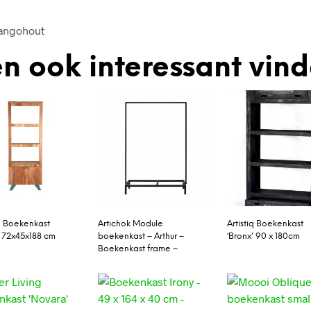
angohout
n ook interessant vin
 Boekenkast
Artichok Module
Artistiq Boekenkast
’ 72x45x188 cm
boekenkast – Arthur –
‘Bronx’ 90 x 180cm
Boekenkast frame –