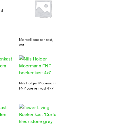
od
Marcell boekenkast,
wit
Nils Holger Moormann
FNP boekenkast 4×7