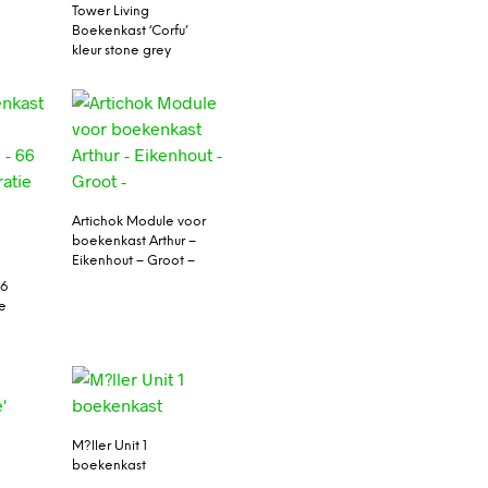
Tower Living
Boekenkast ‘Corfu’
kleur stone grey
Artichok Module voor
boekenkast Arthur –
Eikenhout – Groot –
66
e
M?ller Unit 1
boekenkast