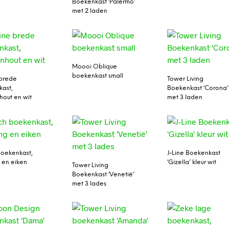
Boekenkast ‘Palermo’
met 2 laden
Moooi Oblique
boekenkast small
 brede
Tower Living
ast,
Boekenkast ‘Corona’
out en wit
met 3 laden
oekenkast,
J-Line Boekenkast
 en eiken
‘Gizella’ kleur wit
Tower Living
Boekenkast ‘Venetië’
met 3 lades