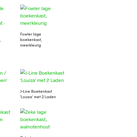
Fowler lage
boekenkast,
r
meerkleurig
J-Line Boekenkast
‘Louiza’ met 2 Laden