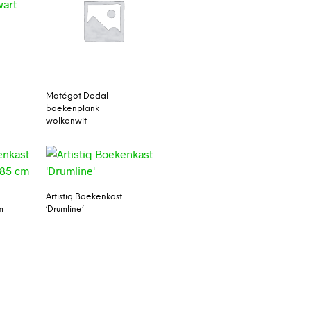
Matégot Dedal
boekenplank
wolkenwit
Artistiq Boekenkast
m
‘Drumline’