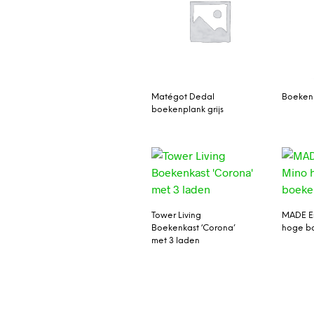
Matégot Dedal
Boeken
boekenplank grijs
Tower Living
MADE Es
Boekenkast ‘Corona’
hoge bo
met 3 laden