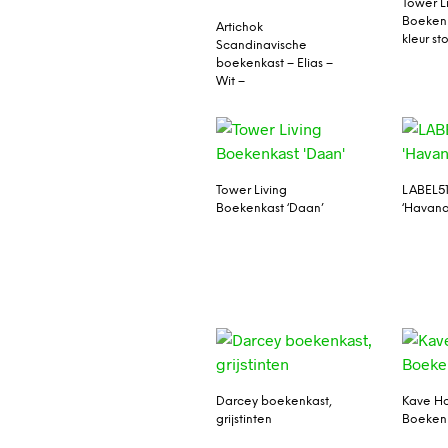
Tower L
Boekenk
Artichok
kleur st
Scandinavische
boekenkast – Elias –
Wit –
Tower Living
LABEL51
Boekenkast ‘Daan’
‘Havana
Darcey boekenkast,
Kave H
grijstinten
Boekenk