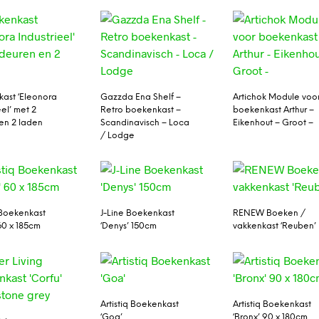
ast ‘Eleonora
Gazzda Ena Shelf –
Artichok Module voo
eel’ met 2
Retro boekenkast –
boekenkast Arthur –
en 2 laden
Scandinavisch – Loca
Eikenhout – Groot –
/ Lodge
q Boekenkast
J-Line Boekenkast
RENEW Boeken /
60 x 185cm
‘Denys’ 150cm
vakkenkast ‘Reuben’
Artistiq Boekenkast
Artistiq Boekenkast
‘Goa’
‘Bronx’ 90 x 180cm