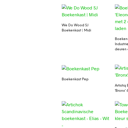
We Do Wood SJ
Boekenkast | Midi
Boekenk
Industri
deuren 
Boekenkast Pep
Artisti
‘Bronx’ 