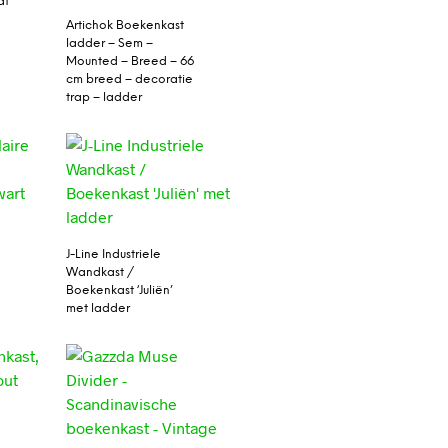
at
Artichok Boekenkast
ladder – Sem –
Mounted – Breed – 66
cm breed – decoratie
trap – ladder
J-Line Industriele
Wandkast /
Boekenkast ‘Juliën’
met ladder