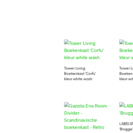
Tower Living
Tower L
Boekenkast ‘Corfu’
Boekenk
kleur white wash
kleur wi
LABEL51
‘Brugge