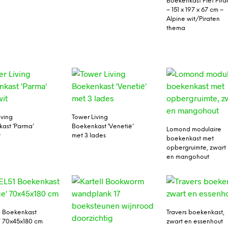
Boekenkast Piet Pira
– 151 x 197 x 67 cm –
Alpine wit/Piraten
thema
iving
Tower Living
ast ‘Parma’
Boekenkast ‘Venetië’
Lomond modulaire
t
met 3 lades
boekenkast met
opbergruimte, zwart
en mangohout
 Boekenkast
Travers boekenkast,
’ 70x45x180 cm
zwart en essenhout