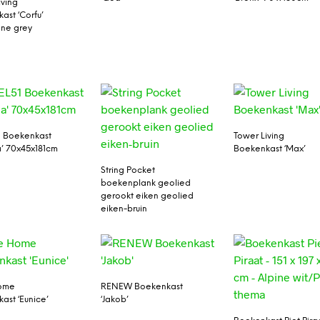
iving
ast ‘Corfu’
one grey
 Boekenkast
Tower Living
’ 70x45x181cm
Boekenkast ‘Max’
String Pocket
boekenplank geolied
gerookt eiken geolied
eiken-bruin
ome
RENEW Boekenkast
ast ‘Eunice’
‘Jakob’