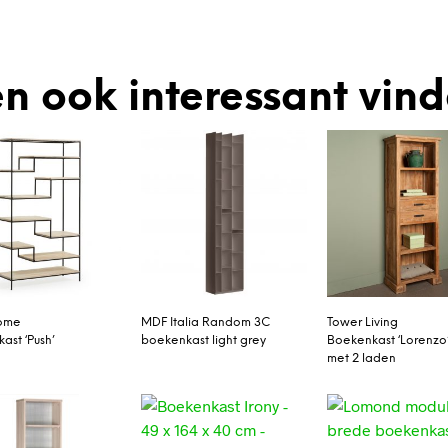
n ook interessant vin
ome
MDF Italia Random 3C
Tower Living
ast ‘Push’
boekenkast light grey
Boekenkast ‘Lorenzo
met 2 laden