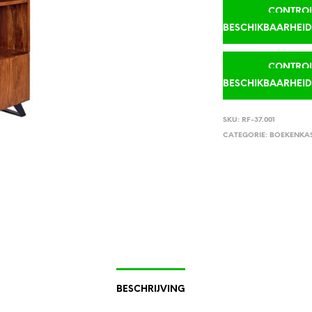
CONTROLE
BESCHIKBAARHEI
CONTROLE
BESCHIKBAARHEI
SKU:
RF-37.001
CATEGORIE:
BOEKENKA
BESCHRIJVING