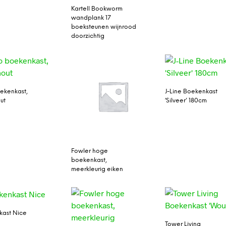
Kartell Bookworm
wandplank 17
boeksteunen wijnrood
doorzichtig
ekenkast,
J-Line Boekenkast
ut
‘Silveer’ 180cm
Fowler hoge
boekenkast,
meerkleurig eiken
kast Nice
Tower Living