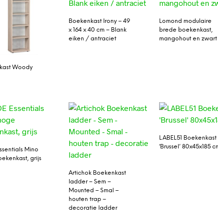
Boekenkast Irony – 49
Lomond modulaire
x 164 x 40 cm – Blank
brede boekenkast,
eiken / antraciet
mangohout en zwart
kast Woody
LABEL51 Boekenkast
‘Brussel’ 80x45x185 c
sentials Mino
ekenkast, grijs
Artichok Boekenkast
ladder – Sem –
Mounted – Smal –
houten trap –
decoratie ladder