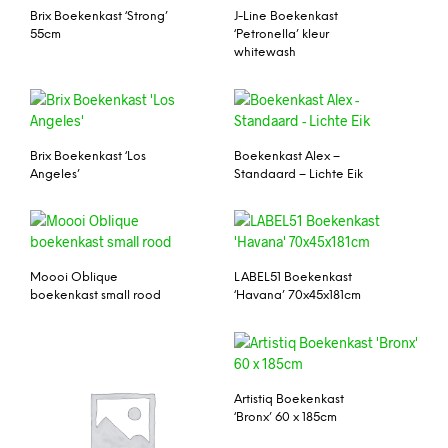
Brix Boekenkast ‘Strong’
J-Line Boekenkast
55cm
‘Petronella’ kleur
whitewash
Brix Boekenkast ‘Los
Boekenkast Alex –
Angeles’
Standaard – Lichte Eik
Moooi Oblique
LABEL51 Boekenkast
boekenkast small rood
‘Havana’ 70x45x181cm
Artistiq Boekenkast
‘Bronx’ 60 x 185cm