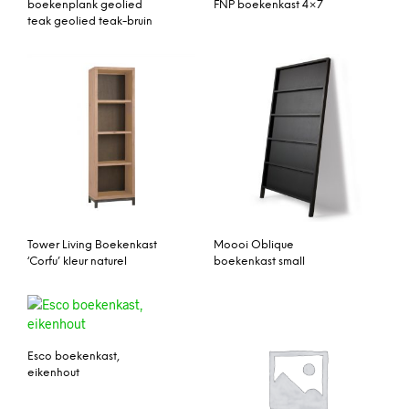
boekenplank geolied
FNP boekenkast 4×7
teak geolied teak-bruin
Tower Living Boekenkast
Moooi Oblique
‘Corfu’ kleur naturel
boekenkast small
Esco boekenkast,
eikenhout