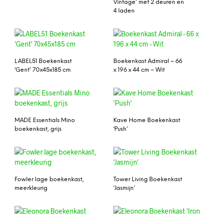
Vintage’ met 2 deuren en
4 laden
LABEL51 Boekenkast
Boekenkast Admiral – 66
‘Gent’ 70x45x185 cm
x 196 x 44 cm – Wit
MADE Essentials Mino
Kave Home Boekenkast
boekenkast, grijs
‘Push’
Fowler lage boekenkast,
Tower Living Boekenkast
meerkleurig
‘Jasmijn’