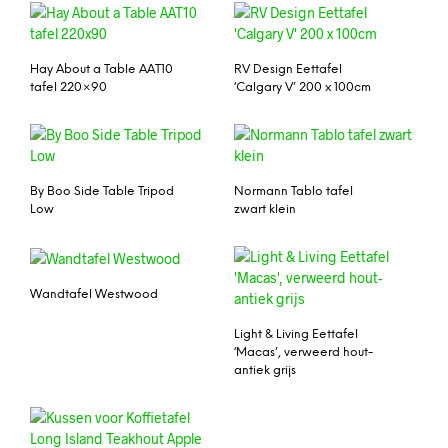
Hay About a Table AAT10
RV Design Eettafel
tafel 220×90
‘Calgary V’ 200 x 100cm
By Boo Side Table Tripod
Normann Tablo tafel
Low
zwart klein
Wandtafel Westwood
Light & Living Eettafel
‘Macas’, verweerd hout-
antiek grijs