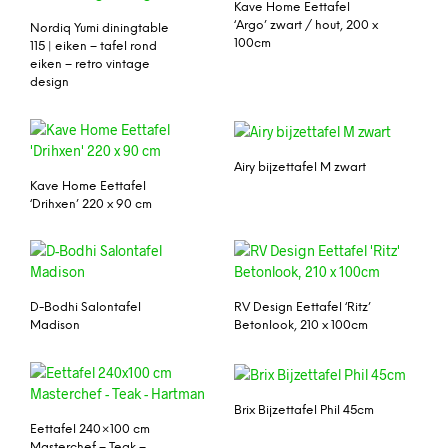
Kave Home Eettafel
‘Argo’ zwart / hout, 200 x
Nordiq Yumi diningtable
100cm
115 | eiken – tafel rond
eiken – retro vintage
design
Airy bijzettafel M zwart
Kave Home Eettafel
‘Drihxen’ 220 x 90 cm
D-Bodhi Salontafel
RV Design Eettafel ‘Ritz’
Madison
Betonlook, 210 x 100cm
Brix Bijzettafel Phil 45cm
Eettafel 240×100 cm
Masterchef – Teak –