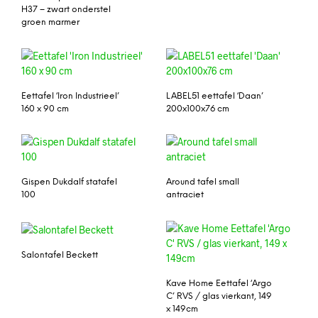
H37 – zwart onderstel
groen marmer
Eettafel ‘Iron Industrieel’
LABEL51 eettafel ‘Daan’
160 x 90 cm
200x100x76 cm
Gispen Dukdalf statafel
Around tafel small
100
antraciet
Salontafel Beckett
Kave Home Eettafel ‘Argo
C’ RVS / glas vierkant, 149
x 149cm