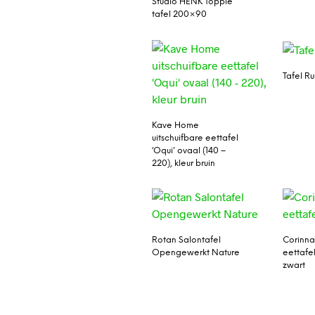
Studio HENK Topple
tafel 200×90
Tafel Ru
Kave Home
uitschuifbare eettafel
‘Oqui’ ovaal (140 –
220), kleur bruin
Rotan Salontafel
Corinna
Opengewerkt Nature
eettafel
zwart