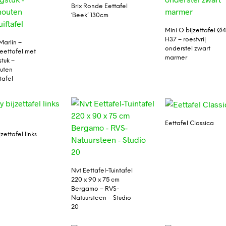
Brix Ronde Eettafel
‘Beek’ 130cm
Mini O bijzettafel Ø
H37 – roestvrij
arlin –
onderstel zwart
eettafel met
marmer
stuk –
uten
ftafel
Eettafel Classica
jzettafel links
Nvt Eettafel-Tuintafel
220 x 90 x 75 cm
Bergamo – RVS-
Natuursteen – Studio
20