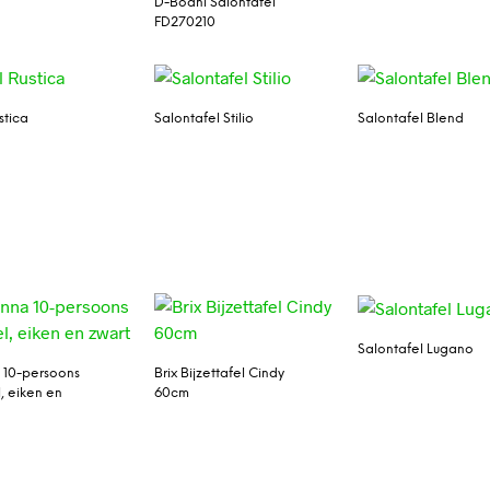
D-Bodhi Salontafel
FD270210
stica
Salontafel Stilio
Salontafel Blend
Salontafel Lugano
 10-persoons
Brix Bijzettafel Cindy
, eiken en
60cm