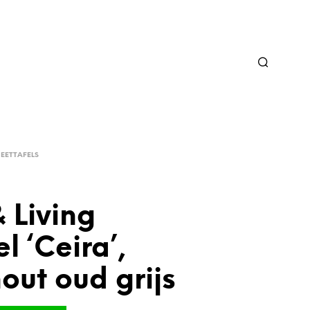
EETTAFELS
& Living
el ‘Ceira’,
hout oud grijs