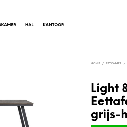
DKAMER
HAL
KANTOOR
HOME
/
EETKAMER
/
Light 
Eettaf
grijs-