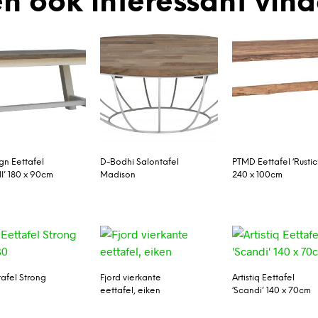
n ook interessant vin
gn Eettafel
D-Bodhi Salontafel
PTMD Eettafel ‘Rustic
 II’ 180 x 90cm
Madison
240 x 100cm
tafel Strong
Fjord vierkante
Artistiq Eettafel
0
eettafel, eiken
‘Scandi’ 140 x 70cm