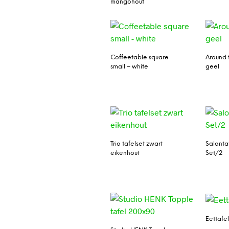
mangohout
Coffeetable square
Around t
small – white
geel
Trio tafelset zwart
Salonta
eikenhout
Set/2
Eettafel