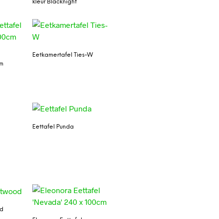
kleur Blacknight
Eetkamertafel Ties-W
cm
Eettafel Punda
od