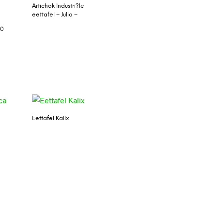
Artichok Industri?le
eettafel – Julia –
40
Eettafel Kalix