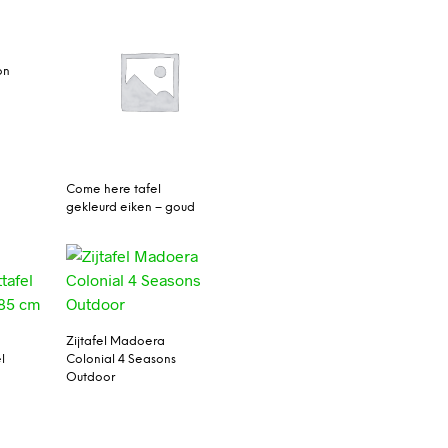
on
Come here tafel
gekleurd eiken – goud
Zijtafel Madoera
l
Colonial 4 Seasons
Outdoor