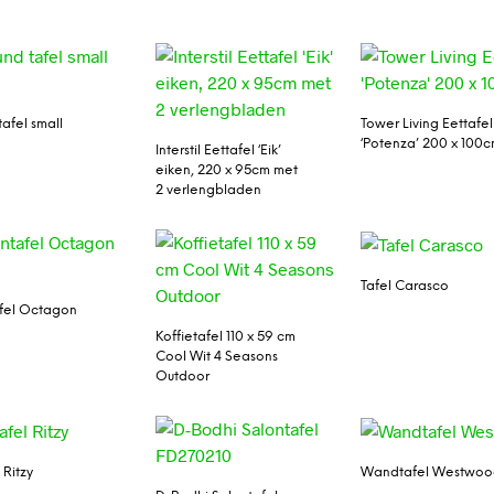
afel small
Tower Living Eettafel
‘Potenza’ 200 x 100
Interstil Eettafel ‘Eik’
eiken, 220 x 95cm met
2 verlengbladen
Tafel Carasco
fel Octagon
Koffietafel 110 x 59 cm
Cool Wit 4 Seasons
Outdoor
 Ritzy
Wandtafel Westwo