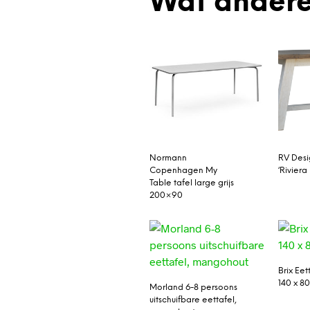
Wat andere
Normann
RV Desi
Copenhagen My
‘Riviera
Table tafel large grijs
200×90
Brix Eet
140 x 8
Morland 6-8 persoons
uitschuifbare eettafel,