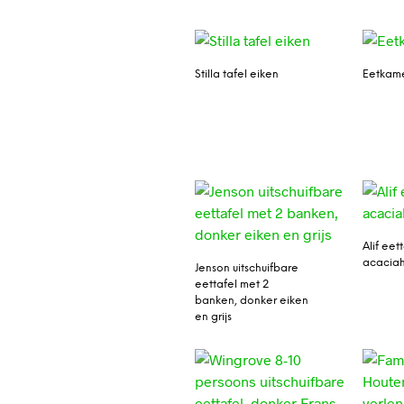
Stilla tafel eiken
Eetkame
Alif eett
acacia
Jenson uitschuifbare
eettafel met 2
banken, donker eiken
en grijs