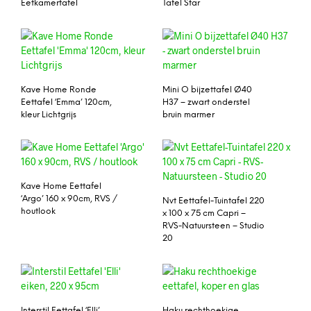
Eetkamertafel
Tafel Star
Kave Home Ronde
Mini O bijzettafel Ø40
Eettafel ‘Emma’ 120cm,
H37 – zwart onderstel
kleur Lichtgrijs
bruin marmer
Kave Home Eettafel
‘Argo’ 160 x 90cm, RVS /
Nvt Eettafel-Tuintafel 220
houtlook
x 100 x 75 cm Capri –
RVS-Natuursteen – Studio
20
Interstil Eettafel ‘Elli’
Haku rechthoekige