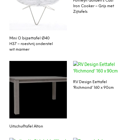
Fonteyn Golden’s Cast
Iron Cooker – Grijs met
Zijtafels
Mini O bijzettafel Ø40
H37 – roestvrij onderstel
wit marmer
RV Design Eettafel
‘Richmond’ 160 x 90cm
Uitschuiftafel Alton