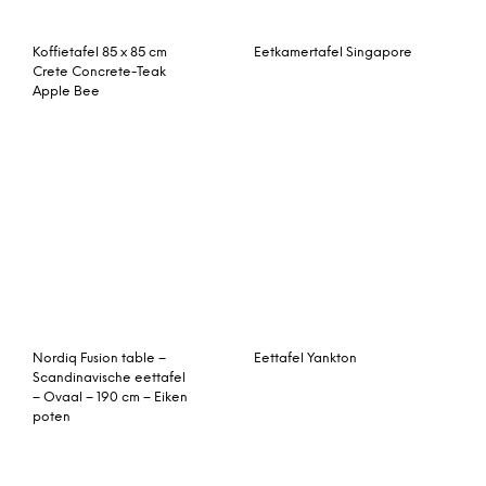
Artistiq Eettafel ‘Bali
Eetkamertafel
Vintage’ multicolor, 165 x
80cm
Nvt Eettafel – Tuintafel
Salontafel Amsterdam 6
180 x 90 cm Viking – 3 cm
– Natuursteen – Studio 20