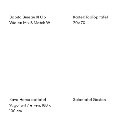
‘Corfu’ 200 x 100cm, kleur
Oakdale
white wash
Airy bijzettafel S grijs
Salontafel Bolivar