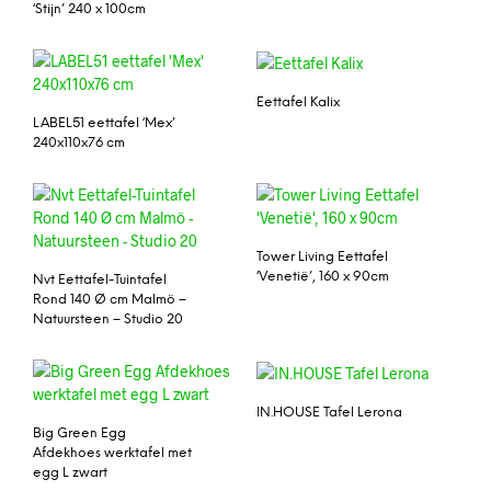
‘Stijn’ 240 x 100cm
Eettafel Kalix
LABEL51 eettafel ‘Mex’
240x110x76 cm
Tower Living Eettafel
‘Venetië’, 160 x 90cm
Nvt Eettafel-Tuintafel
Rond 140 Ø cm Malmö –
Natuursteen – Studio 20
IN.HOUSE Tafel Lerona
Big Green Egg
Afdekhoes werktafel met
egg L zwart