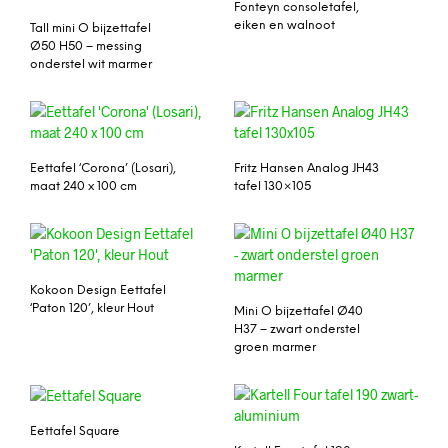
Fonteyn consoletafel,
eiken en walnoot
Tall mini O bijzettafel
Ø50 H50 – messing
onderstel wit marmer
Eettafel ‘Corona’ (Losari),
Fritz Hansen Analog JH43
maat 240 x 100 cm
tafel 130×105
Kokoon Design Eettafel
‘Paton 120’, kleur Hout
Mini O bijzettafel Ø40
H37 – zwart onderstel
groen marmer
Eettafel Square