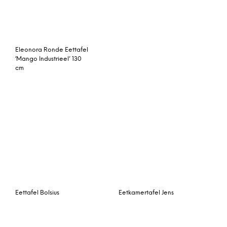
Salontafel Turi
Magis D?j?-vu Table tafel
Muuto Base tafel 190×85
wit rond medium 124