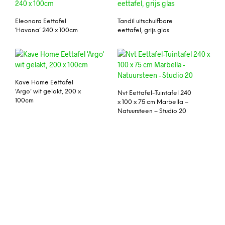
Eleonora Eettafel
Tandil uitschuifbare
‘Havana’ 240 x 100cm
eettafel, grijs glas
Kave Home Eettafel
‘Argo’ wit gelakt, 200 x
Nvt Eettafel-Tuintafel 240
100cm
x 100 x 75 cm Marbella –
Natuursteen – Studio 20
Eetkamertafel Alton
Kokoon Design Eettafel
‘Vaxa’
Moooi Woood tafel
100×64
Tower Living Eettafel