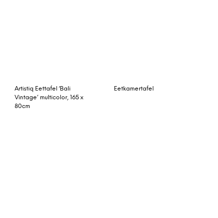
Iona eettafel, massief
Interstil Eettafel ‘Century’
grenen
wit/zwart, 160 x 90cm
Tower Living eettafel
Nvt Eettafel-Tuintafel 220
‘Mascio’ 180 x 90cm
x 110 x 75 cm Capri Ton –
RVS-Natuursteen – Pearl