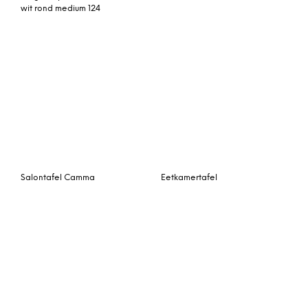
Kave Home eettafel
Salontafel Gaston
‘Argo’ wit / eiken, 180 x
100 cm
Tower Living Eettafel
Richmond Salontafel