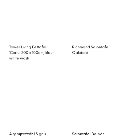
Artistiq Eettafel ‘Zeus’
Studio HENK Butterfly
eiken, 220 x 105cm
tafel 260×100
Koffietafel 85 x 85 cm
Eetkamertafel Singapore
Crete Concrete-Teak
Apple Bee