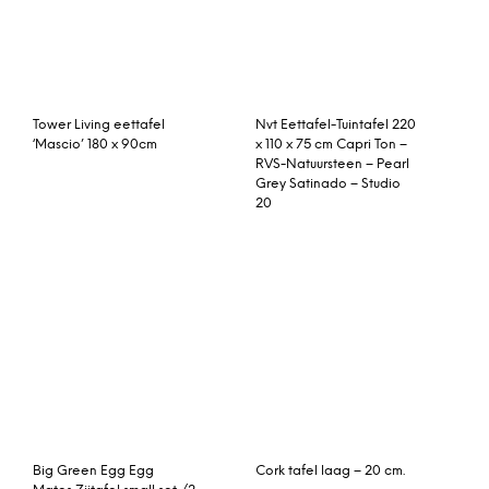
Tower Living Eettafel
‘Corfu’ 240 x 100cm, kleur
smoke brown
© My Beautiful Happy Living |
Contact
|
Algemene voorwaarden
|
Privacy statement
|
Cookies