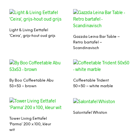
Light & Living Eettafel
‘Ceira’, grijs-hout oud grijs
Gazzda Leina Bar Table –
Retro bartafel –
Scandinavisch
By Boo Coffeetable Abu
Coffeetable Trident
53×53 – brown
50×50 – white marble
Salontafel Whiston
Tower Living Eettafel
‘Parma’ 200 x 100, kleur
wit