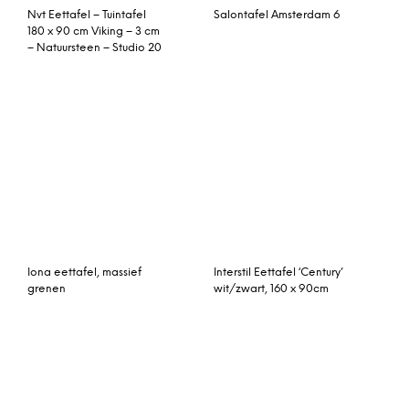
Grey Satinado – Studio
20
Big Green Egg Egg
Cork tafel laag – 20 cm.
Mates Zijtafel small set /2