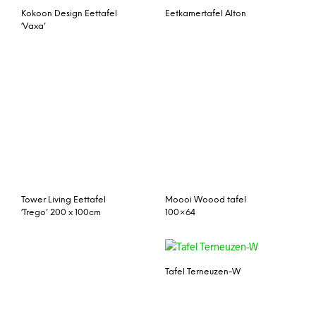
‘Trego’ 200 x 100cm
Tafel Terneuzen-W
Eleonora Ronde Eettafel
‘Mango Industrieel’ 130
cm
Eettafel Bolsius
Eetkamertafel Jens
Eettafel ‘Corona’ (Losari),
maat 160 x 90 cm