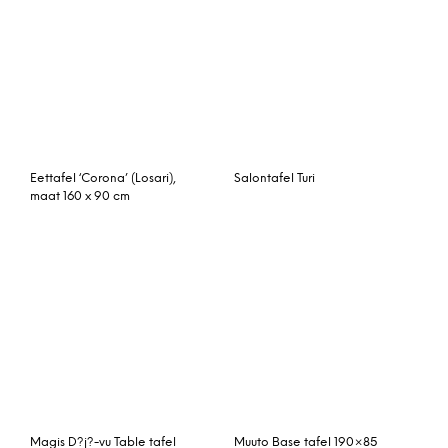
Salontafel Camma
Eetkamertafel
Bopita Bureau Xl Op
Kartell TopTop tafel
Wielen Mix & Match W
70×70