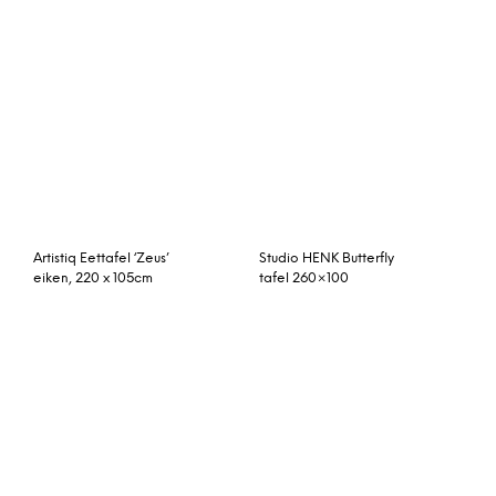
Nordiq Fusion table –
Eettafel Yankton
Scandinavische eettafel
– Ovaal – 190 cm – Eiken
poten