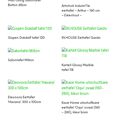
Must Living Salontafel
Button 65cm
Artichok Industri?le
eettafel – Arthur – 160 cm
– Eikenhout –
Gispen Dukdalf tafel 120
IN.HOUSE Eettafel Gardo
Salontafel Milton
Kartell Glossy Marble
tafel 118
Eleonora Eettafel
‘Havana’ 300 x 100cm
Kave Home uitschuifbare
eettafel ‘Oqui’ ovaal (160
– 260), kleur bruin