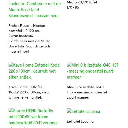
Muuto 70/70 tafel
170×85
Profoli Flusso – Houten
eettafel – ? 120 cm –
Zwart linoleum –
Combineer met de Muuto
Base tafel Scandinavisch
massief hout
Kave Home Eettafel
Mini O bijzettafel Ø40
‘Koda’ 220 x 100cm, kleur
H37 – messing onderstel
wit met eiken antiek
zwart marmer
Eettafel Lucania