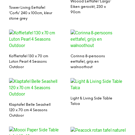
Woood Eettafel ‘Largo’
Eiken gerookt, 230 x
Tower Living Eettafel
90cm
‘Corfu’ 240 x 100cm, kleur
stone grey
Koffietafel 130 x 70 cm
Corinna 8-persoons
Luton Pearl 4 Seasons
eettafel, grijs en
Outdoor
walnoothout
Light & Living Side Table
Talca
Klaptafel Belle Seashell
120 x 70 cm 4 Seasons
Outdoor