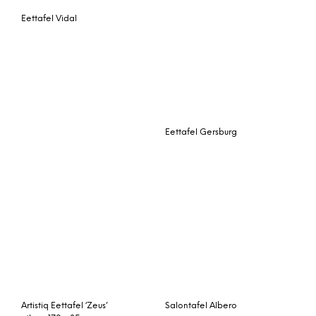
Eettafel Vidal
Eettafel Gersburg
Salontafel Albero
Artistiq Eettafel ‘Zeus’
eiken, 170 x 85cm
Bijzettafel Murano-6
Eetttafel Julia
Eettafel ‘Iron Industrieel’
Sidetable square small –
180 x 90 cm
white