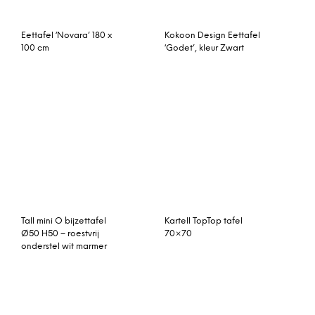
Tower Living Eettafel
Corinna 10-persoons
‘Ruud’ 160 x 90cm
eettafel, beton en zwart