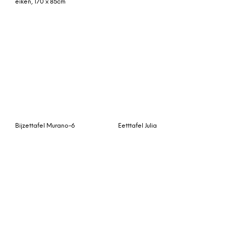
Tower Living Eettafel
‘Wouter’ 200 x 100cm
Salontafel Rhode Island
Tall mini O bijzettafel
Haku 6-persoons
Ø50 H50 – zwart
eettafel, messing en
onderstel groen marmer
rookglas