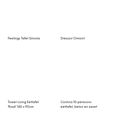
Salontafel Yankton
Woood Eettafel ‘Rhonda’
Eiken blacknight, 129cm,
kleur Zwart
Muuto 70/70 tafel
LABEL51 eettafel ‘Brussel’
255×108
200x90x76 cm