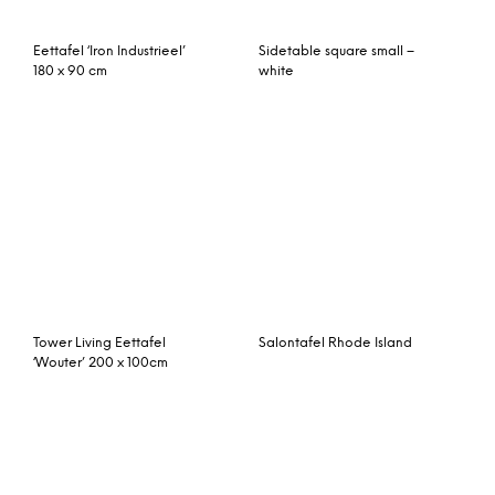
Corinna 12-persoons
Mini O bijzettafel Ø40
eettafel, grijs en
H37 – zwart onderstel wit
walnoothout
marmer