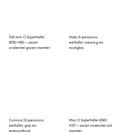
Eetkamertafel Jens
Yates 4-8 persoons
uitschuifbare ettafel,
mangohout
Edelweiss uitschuifbare
Feelings Salontafel Lagos
eettafel, walnoot en
zwart