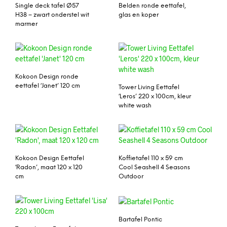
Single deck tafel Ø57
Belden ronde eettafel,
H38 – zwart onderstel wit
glas en koper
marmer
Kokoon Design ronde
eettafel ‘Janet’ 120 cm
Tower Living Eettafel
‘Leros’ 220 x 100cm, kleur
white wash
Kokoon Design Eettafel
Koffietafel 110 x 59 cm
‘Radon’, maat 120 x 120
Cool Seashell 4 Seasons
cm
Outdoor
Bartafel Pontic