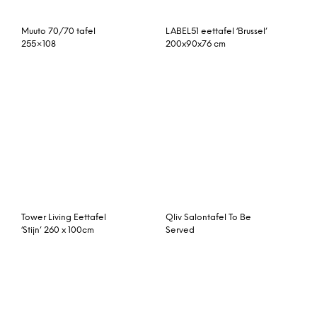
75cm
Kave Home uitschuifbare
eettafel ‘Oqui’ (120 –
200), kleur wit
© My Beautiful Happy Living |
Contact
|
Algemene voorwaarden
|
Privacy statement
|
Cookies