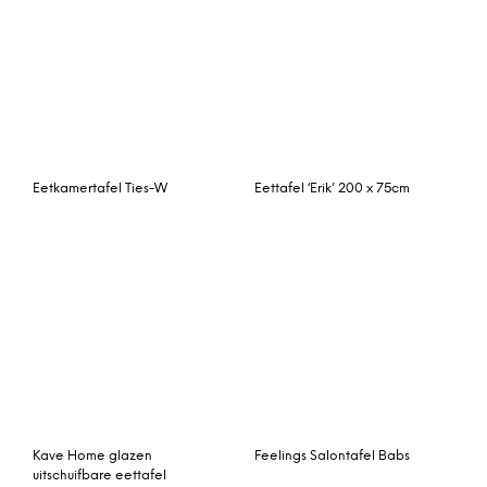
Eetkamertafel Alton
Eettafel Bocholtz-ZW
Eettafel ‘Novara’ 180 x
Kokoon Design Eettafel
100 cm
‘Godet’, kleur Zwart