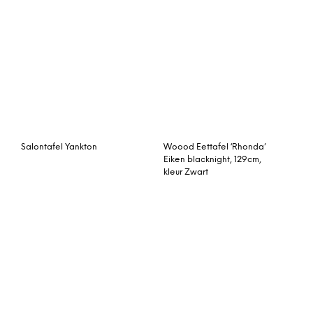
Tower Living Eettafel
Qliv Salontafel To Be
‘Stijn’ 260 x 100cm
Served
Tafel Terneuzen-W
Kave Home uitschuifbare
eettafel ‘Isbel’ eiken
white wash, 120-200 x