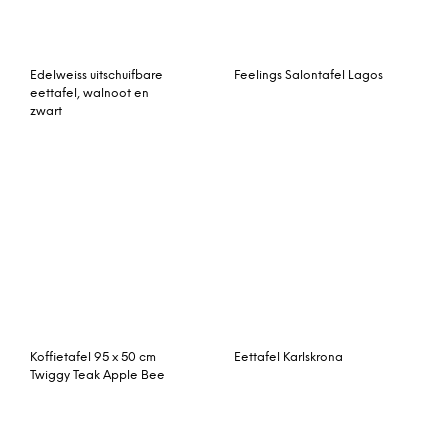
Kave Home glazen
Feelings Salontafel Babs
uitschuifbare eettafel
‘Punch’, 140-200 x 80cm