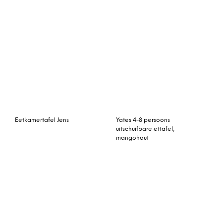
Koffietafel 95 x 50 cm
Eettafel Karlskrona
Twiggy Teak Apple Bee
Eetkamertafel Ties-W
Eettafel ‘Erik’ 200 x 75cm