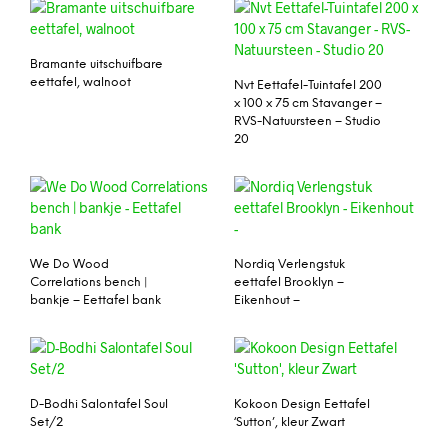
Bramante uitschuifbare
eettafel, walnoot
Nvt Eettafel-Tuintafel 200
x 100 x 75 cm Stavanger –
RVS-Natuursteen – Studio
20
We Do Wood
Nordiq Verlengstuk
Correlations bench |
eettafel Brooklyn –
bankje – Eettafel bank
Eikenhout –
D-Bodhi Salontafel Soul
Kokoon Design Eettafel
Set/2
‘Sutton’, kleur Zwart