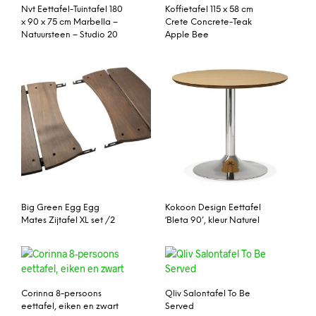
Nvt Eettafel-Tuintafel 180
Koffietafel 115 x 58 cm
x 90 x 75 cm Marbella –
Crete Concrete-Teak
Natuursteen – Studio 20
Apple Bee
Big Green Egg Egg
Kokoon Design Eettafel
Mates Zijtafel XL set /2
‘Bleta 90’, kleur Naturel
Corinna 8-persoons
Qliv Salontafel To Be
eettafel, eiken en zwart
Served