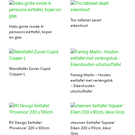
Trio tafelset zwart
eikenhout
Haku grote ronde 4-
persoons eettafel, koper
en glas
Wandtafel Zuiver Cupid
Copper L
Fameg Marlin – Houten
eettafel met verlengstuk
– Eikenhouten
uitschuiftafel
RV Design Eettafel
vtwonen Eettafel ‘Square’
‘Provence’ 220 x 100cm
Eiken 230 x 90cm, kleur
Grijs