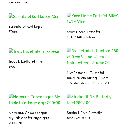
kleur naturel
Salontafel Korf koper
70cm
Kave Home Eettafel
‘Silke’ 140 x 80cm
Tracy bijzettafel links
zwart
Nvt Eettafel – Tuintafel
180 x 90 cm Viking – 3 cm
– Natuursteen – Studio 20
Normann Copenhagen
Studio HENK Butterfly
My Table tafel large grijs
tafel 260×100
200×90