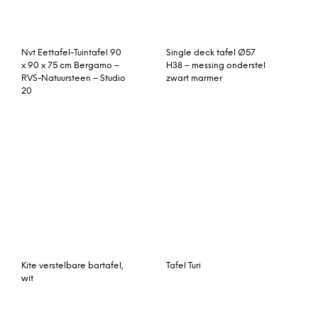
Dutchbone Wandtafel
Feelings Salontafel
Agate
Clerveaux
Kave Home Eettafel
Penn Make-up tafel,
‘Briva’ Eiken Antiek, 200 –
eiken
280 x 100cm