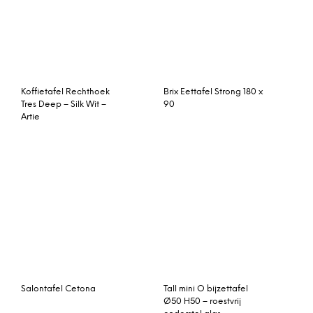
Tall mini O bijzettafel
Ø50 H50 – roestvrij
onderstel glas
Hoge tafel Terneuzen-W
Hay About a Table AAT20
tafel 128
Salontafel Quadra
Light & Living Side table
S/2 DUARTE tin