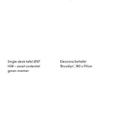
RVS-Natuursteen – Studio
zwart marmer
20
Kite verstelbare bartafel,
Tafel Turi
wit