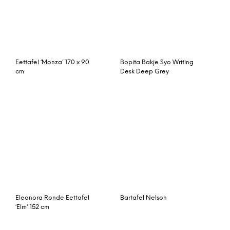
PTMD Eettafel ‘Acacia’
Corinna 8-persoons
240 x 100cm
eettafel, grijs en zwart
Kave Home Eettafel
Feelings Salontafel
‘Argo’ zwart / wit gelakt
Basket
180 x 100cm