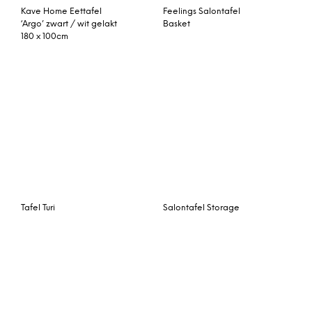
‘Recta’, kleur Wit
© My Beautiful Happy Living |
Contact
|
Algemene voorwaarden
|
Privacy statement
|
Cookies