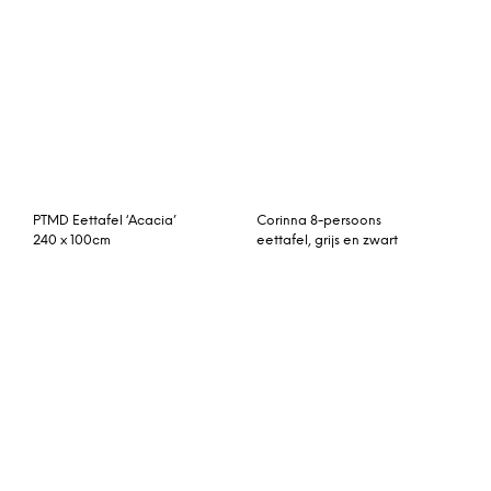
Tafel Turi
Salontafel Storage
Kokoon Design Eettafel