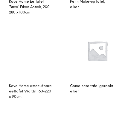
Eettafel ‘Monza’ 170 x 90
Bopita Bakje Syo Writing
cm
Desk Deep Grey
Eleonora Ronde Eettafel
Bartafel Nelson
‘Elm’ 152 cm