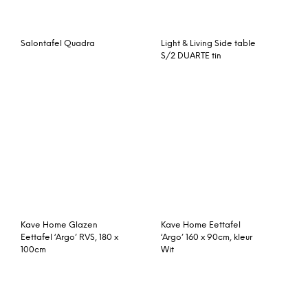
Kartell TopTop tafel
Salontafel New Orleans
70×70
Senna tafel zwart
Kokoon Design Eettafel
‘Jamie’, kleur Zwart