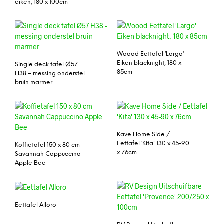
eiken, 180 x 100cm
Woood Eettafel ‘Largo’
Eiken blacknight, 180 x
Single deck tafel Ø57
85cm
H38 – messing onderstel
bruin marmer
Kave Home Side /
Eettafel ‘Kita’ 130 x 45-90
Koffietafel 150 x 80 cm
x 76cm
Savannah Cappuccino
Apple Bee
Eettafel Alloro