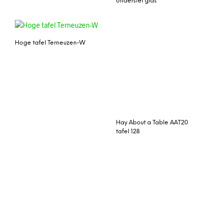
Kave Home Glazen
Kave Home Eettafel
Eettafel ‘Argo’ RVS, 180 x
‘Argo’ 160 x 90cm, kleur
100cm
Wit