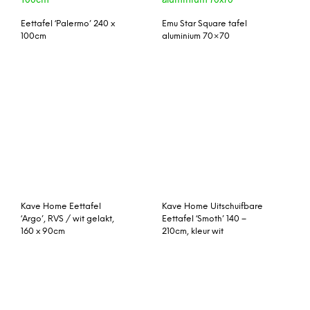
Eettafel ‘Palermo’ 240 x
Emu Star Square tafel
100cm
aluminium 70×70
Kave Home Eettafel
‘Argo’, RVS / wit gelakt,
Kave Home Uitschuifbare
160 x 90cm
Eettafel ‘Smoth’ 140 –
210cm, kleur wit
Koffietafel Rechthoek
Brix Eettafel Strong 180 x
Tres Deep – Silk Wit –
90
Artie
Salontafel Cetona