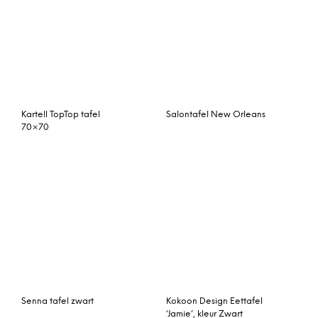
Single deck tafel Ø57
Eleonora Eettafel
H38 – zwart onderstel
‘Brooklyn’, 180 x 90cm
groen marmer
Nvt Eettafel-Tuintafel 90
Single deck tafel Ø57
x 90 x 75 cm Bergamo –
H38 – messing onderstel