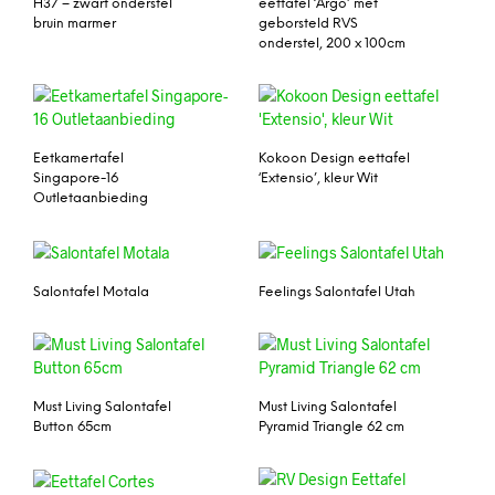
H37 – zwart onderstel
eettafel ‘Argo’ met
bruin marmer
geborsteld RVS
onderstel, 200 x 100cm
Eetkamertafel
Kokoon Design eettafel
Singapore-16
‘Extensio’, kleur Wit
Outletaanbieding
Salontafel Motala
Feelings Salontafel Utah
Must Living Salontafel
Must Living Salontafel
Button 65cm
Pyramid Triangle 62 cm