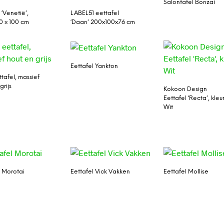
Salontafel Bonzai
 ‘Venetië’,
LABEL51 eettafel
0 x 100 cm
‘Daan’ 200x100x76 cm
Eettafel Yankton
tafel, massief
grijs
Kokoon Design
Eettafel ‘Recta’, kleu
Wit
l Morotai
Eettafel Vick Vakken
Eettafel Mollise