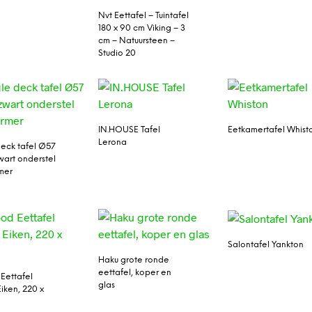
Nvt Eettafel – Tuintafel
180 x 90 cm Viking – 3
cm – Natuursteen –
Studio 20
IN.HOUSE Tafel
Eetkamertafel Whist
Lerona
deck tafel Ø57
wart onderstel
mer
Salontafel Yankton
Haku grote ronde
eettafel, koper en
Eettafel
glas
Eiken, 220 x