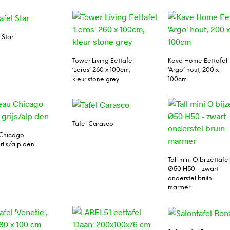
 Star
Tower Living Eettafel
Kave Home Eettafel
‘Leros’ 260 x 100cm,
‘Argo’ hout, 200 x
kleur stone grey
100cm
Tafel Carasco
 Chicago
rijs/alp den
Tall mini O bijzettafe
Ø50 H50 – zwart
onderstel bruin
marmer