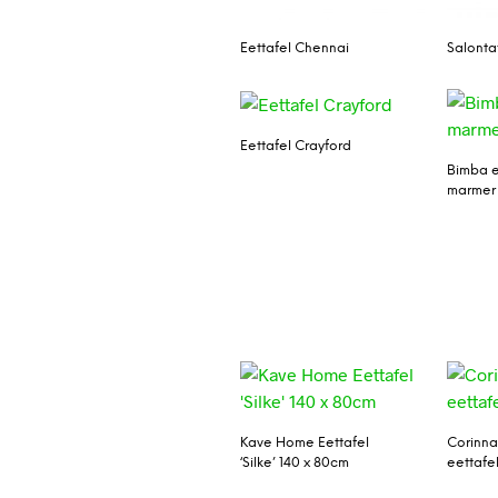
Eettafel Chennai
Salonta
Eettafel Crayford
Bimba e
marmer 
Kave Home Eettafel
Corinna
‘Silke’ 140 x 80cm
eettafel