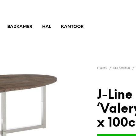
DKAMER
HAL
KANTOOR
HOME
/
EETKAMER
/
J-Line
‘Valer
x 100