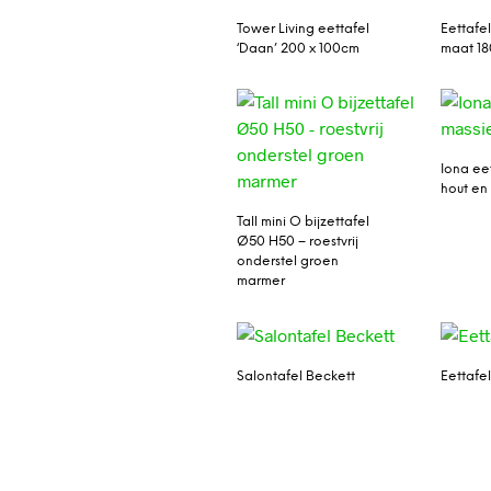
Tower Living eettafel
Eettafel
‘Daan’ 200 x 100cm
maat 18
Iona eet
hout en 
Tall mini O bijzettafel
Ø50 H50 – roestvrij
onderstel groen
marmer
Salontafel Beckett
Eettafe