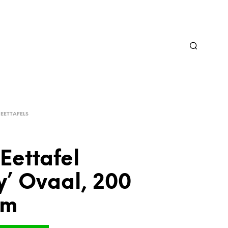
EETTAFELS
 Eettafel
y’ Ovaal, 200
cm