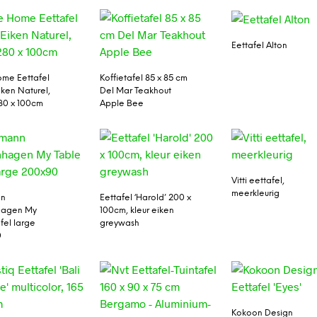
Eettafel Alton
me Eettafel
Koffietafel 85 x 85 cm
Eiken Naturel,
Del Mar Teakhout
80 x 100cm
Apple Bee
Vitti eettafel,
meerkleurig
nn
Eettafel ‘Harold’ 200 x
agen My
100cm, kleur eiken
fel large
greywash
0
Kokoon Design