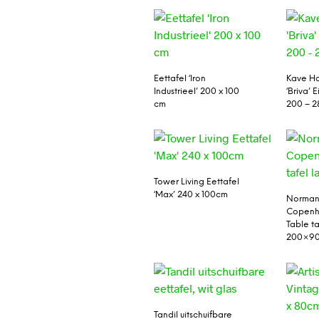
Eettafel ‘Iron
Kave Ho
Industrieel’ 200 x 100
‘Briva’ 
cm
200 – 2
Tower Living Eettafel
‘Max’ 240 x 100cm
Norma
Copenh
Table ta
200×9
Tandil uitschuifbare