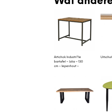
Wat andere
Artichok Industri?le
Uitschui
bartafel – Julia – 130
cm – Iepenhout –