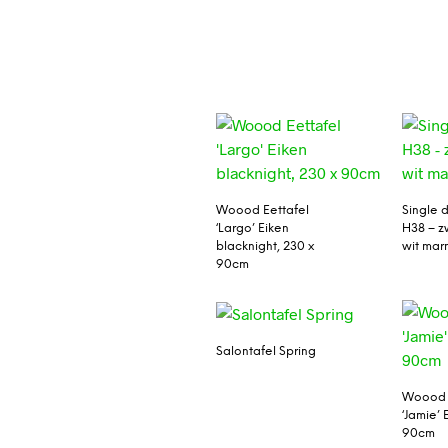
Woood Eettafel
Single 
‘Largo’ Eiken
H38 – z
blacknight, 230 x
wit mar
90cm
Salontafel Spring
Woood 
‘Jamie’ 
90cm