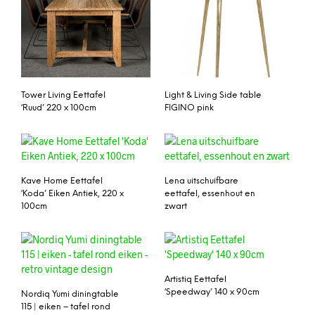
Tower Living Eettafel
Light & Living Side table
‘Ruud’ 220 x 100cm
FIGINO pink
Kave Home Eettafel
Lena uitschuifbare
‘Koda’ Eiken Antiek, 220 x
eettafel, essenhout en
100cm
zwart
Artistiq Eettafel
‘Speedway’ 140 x 90cm
Nordiq Yumi diningtable
115 | eiken – tafel rond