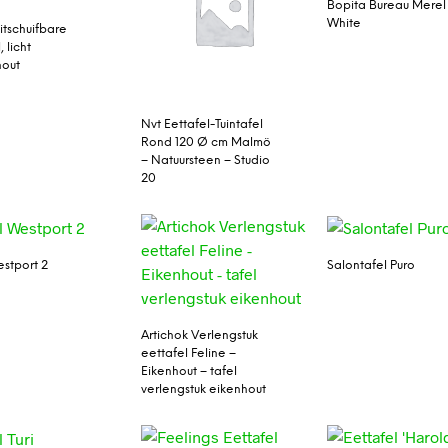
Bopita Bureau Merel
White
itschuifbare
, licht
out
Nvt Eettafel-Tuintafel
Rond 120 Ø cm Malmö
– Natuursteen – Studio
20
estport 2
Salontafel Puro
Artichok Verlengstuk
eettafel Feline –
Eikenhout – tafel
verlengstuk eikenhout