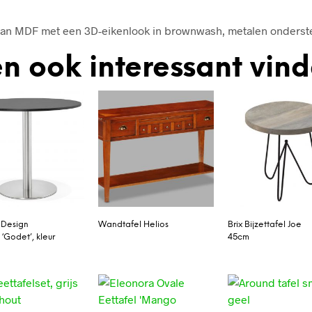
van MDF met een 3D-eikenlook in brownwash, metalen onderst
n ook interessant vin
 Design
Wandtafel Helios
Brix Bijzettafel Joe
 ‘Godet’, kleur
45cm