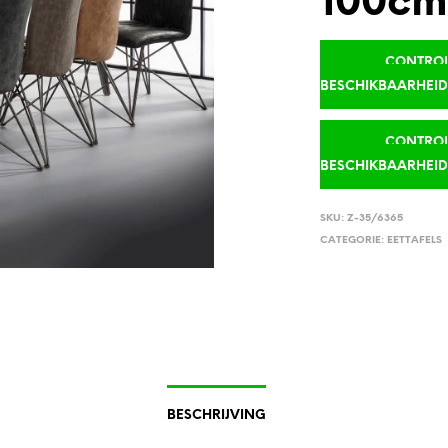
100c
CONTROLE
BESCHIKBAARHEI
CONTROLE
BESCHIKBAARHEI
SKU:
Z-35/6365
CATEGORIE:
EETTAFELS
BESCHRIJVING