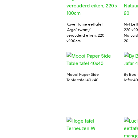
Kave Home eettafel
Nvt Eett
‘Argo’ zwart /
220 x 10
verouderd eiken, 220
Natuurs
x 100cm
20
Moooi Paper Side
By Boo 
Table tafel 40×40
Jafar 4