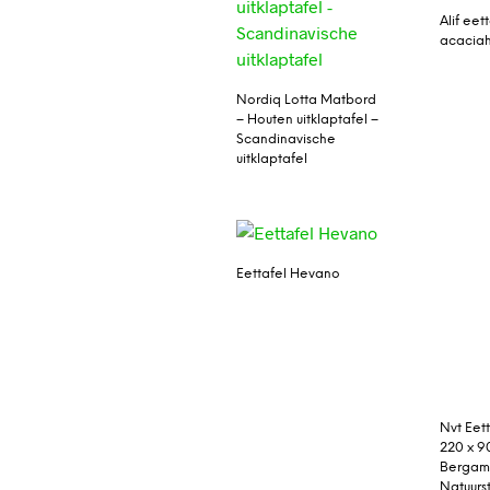
Alif eett
acacia
Nordiq Lotta Matbord
– Houten uitklaptafel –
Scandinavische
uitklaptafel
Eettafel Hevano
Nvt Eett
220 x 9
Bergamo
Natuurs