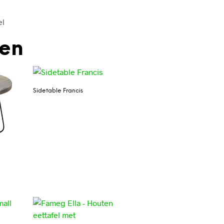
el
den
Sidetable Francis