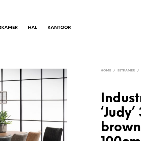
DKAMER
HAL
KANTOOR
HOME
/
EETKAMER
/
Indust
‘Judy’
brown