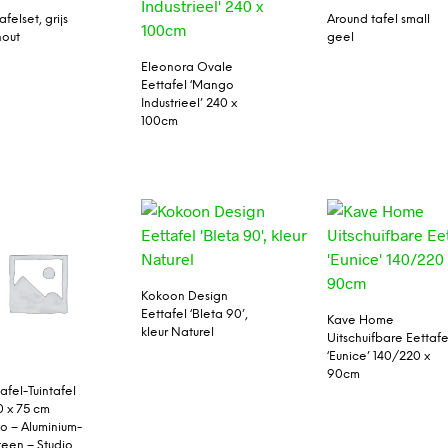
afelset, grijs
Around tafel small
hout
geel
Eleonora Ovale
Eettafel ‘Mango
Industrieel’ 240 x
100cm
Kokoon Design
Eettafel ‘Bleta 90’,
Kave Home
kleur Naturel
Uitschuifbare Eettafe
‘Eunice’ 140/220 x
90cm
afel-Tuintafel
0 x 75 cm
 – Aluminium-
teen – Studio