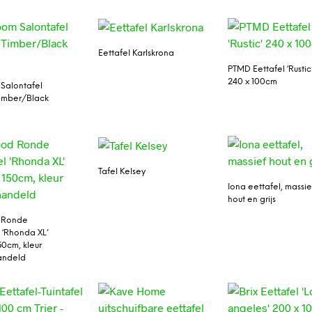
Eettafel Karlskrona
PTMD Eettafel ‘Rustic
240 x 100cm
Salontafel
imber/Black
Tafel Kelsey
Iona eettafel, massie
hout en grijs
 Ronde
l ‘Rhonda XL’
50cm, kleur
ndeld