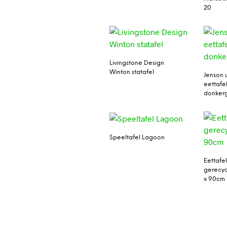
20
Livingstone Design
Winton statafel
Jenson 
eettafel
donkerg
Speeltafel Lagoon
Eettafe
gerecyc
x 90cm