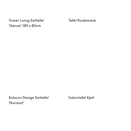
Uitschuiftafel Alton
Tower Living Eettafel
‘Parma’ 240 x 100, kleur
wit
Peacock rotan tafel
Eetkamertafel Tokio
naturel
uitschuifbaar