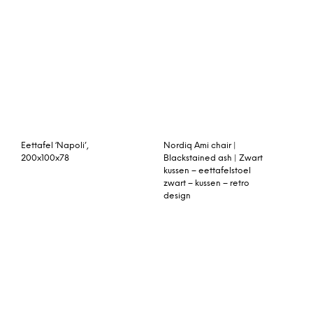
© My Beautiful Happy Living |
Contact
|
Algemene voorwaarden
|
Privacy statement
|
Cookies