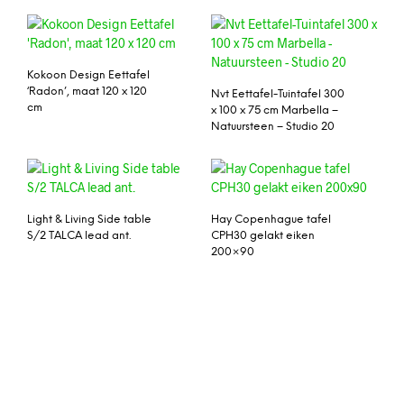
Kokoon Design Eettafel
‘Radon’, maat 120 x 120
Nvt Eettafel-Tuintafel 300
cm
x 100 x 75 cm Marbella –
Natuursteen – Studio 20
Light & Living Side table
Hay Copenhague tafel
S/2 TALCA lead ant.
CPH30 gelakt eiken
200×90
Salontafel Helios
Eettafel ‘Lodge’ van
gerecycled hout, 220 x
90cm