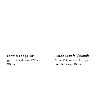
Kokoon Design Eettafel
Salontafel Kjelt
‘Nunavut’