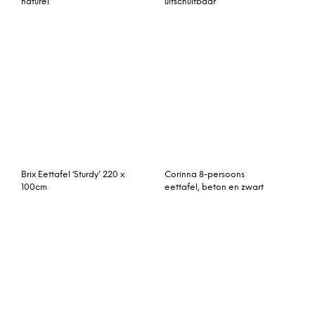
Ronde Eettafel ‘Jenna’
Amble 6-persoons
massief acacia, 120cm
rechthoekige eettafel,
zwart marmereffect en
zwart