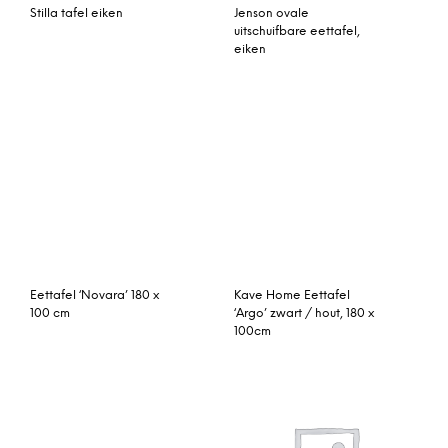
eiken
Brix Bijzettafel Phil 45cm
Lomond extragrote
eettafel, mangohout