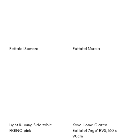
Eettafel ‘Lodge’ van
Ronde Eettafel / Bartafel
gerecycled hout, 260 x
‘Ernest’ Acacia in hoogte
90cm
verstelbaar, 120cm
Tower Living Eettafel
Tafel Rodemack
‘Genua’ 140 x 80cm