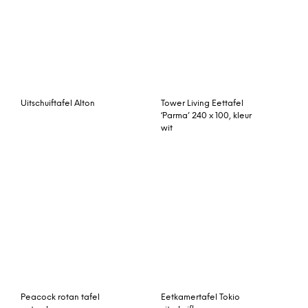
Brix Eettafel ‘Sturdy’ 220 x
Corinna 8-persoons
100cm
eettafel, beton en zwart
Tall mini O bijzettafel
Mini O bijzettafel Ø40
Ø50 H50 – roestvrij
H37 – zwart onderstel
onderstel bruin marmer
zwart marmer