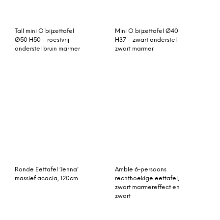
Salontafel Classica
Kokoon Design Eettafel
‘Sutton’, kleur Wit
Stilla tafel eiken
Jenson ovale
uitschuifbare eettafel,
eiken