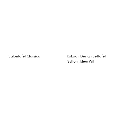
Eettafel ‘Novara’ 180 x
Kave Home Eettafel
100 cm
‘Argo’ zwart / hout, 180 x
100cm
Eetkamertafel Singapore
Ledger make-uptafel,