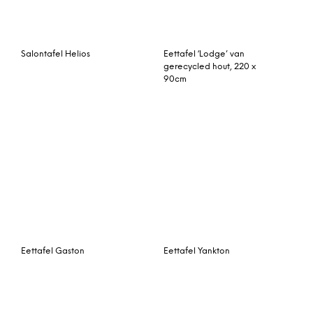
Eettafel Gaston
Eettafel Yankton
Eettafel Semora
Eettafel Murcia
Light & Living Side table
FIGINO pink
Kave Home Glazen
Eettafel ‘Argo’ RVS, 160 x
90cm