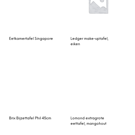
Eettafel ‘Napoli’,
Nordiq Ami chair |
200x100x78
Blackstained ash | Zwart
kussen – eettafelstoel
zwart – kussen – retro
design
Salontafel Narbonne