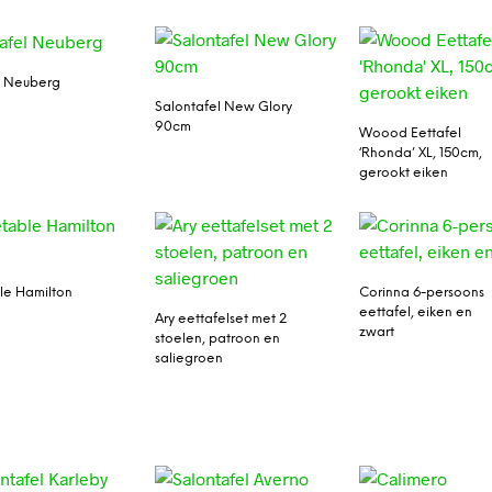
l Neuberg
Salontafel New Glory
90cm
Woood Eettafel
‘Rhonda’ XL, 150cm,
gerookt eiken
le Hamilton
Corinna 6-persoons
eettafel, eiken en
Ary eettafelset met 2
zwart
stoelen, patroon en
saliegroen