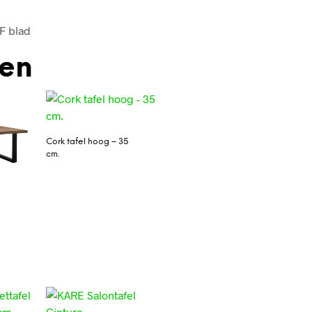
DF blad
den
Cork tafel hoog – 35
cm.