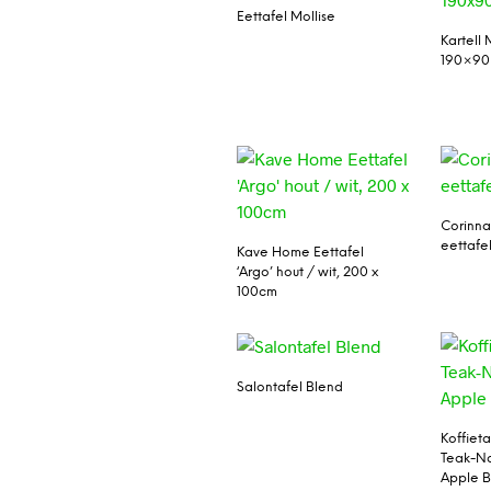
Eettafel Mollise
Kartell 
190×90
Corinna
eettafel
Kave Home Eettafel
‘Argo’ hout / wit, 200 x
100cm
Salontafel Blend
Koffiet
Teak-Na
Apple 