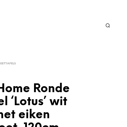
EETTAFELS
Home Ronde
el ‘Lotus’ wit
et eiken