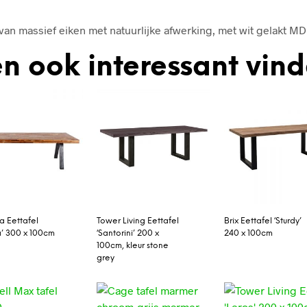
van massief eiken met natuurlijke afwerking, met wit gelakt M
n ook interessant vin
a Eettafel
Tower Living Eettafel
Brix Eettafel ‘Sturdy’
’ 300 x 100cm
‘Santorini’ 200 x
240 x 100cm
100cm, kleur stone
grey