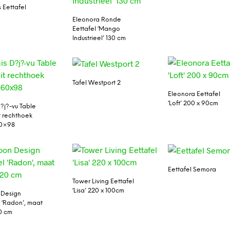
 Eettafel
Eleonora Ronde
Eettafel ‘Mango
Industrieel’ 130 cm
Tafel Westport 2
Eleonora Eettafel
‘Loft’ 200 x 90cm
?j?-vu Table
t rechthoek
60×98
Eettafel Semora
Tower Living Eettafel
‘Lisa’ 220 x 100cm
 Design
l ‘Radon’, maat
20 cm