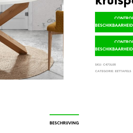
kruisp
CONTROLE
BESCHIKBAARHEI
CONTROLE
BESCHIKBAARHEI
SKU:
C473L05
CATEGORIE:
EETTAFELS
BESCHRIJVING