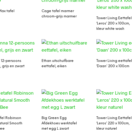
Max tafel
Cage tafel marmer
chroom-grijs marmer
Tower Living Eettafel
‘Leros’ 200 x 100cm,
kleur white wash
 12-persoons
Ethan uitschuifbare
Tower Living eettafe
, grijs en zwart
eettafel, eiken
‘Daan’ 200 x 100cm
afel Robinson
Big Green Egg
Tower Living Eettafel
tural Smooth
Afdekhoes werktafel
‘Leros’ 220 x 100cm,
Bee
met egg L zwart
kleur naturel