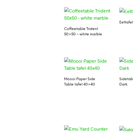
Eettafe
Coffeetable Trident
50×50 – white marble
Moooi Paper Side
Sidetab
Table tafel 40×40
Dark