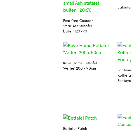
Salonta
Emu Yard Counter
small Ash statafel
buiten 120×70
Kave Home Eettafel
‘Vetter’ 200 x 90cm
Fonteyn
Koffieta
Fontey
Eettafel Patch