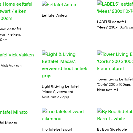
Eettafel Antea
LABEL51 eettafel
‘Mees’ 230x110x76 c
me eettafel
wart / eiken,
00cm
l Vick Vakken
Tower Living Eettafel
‘Corfu’ 200 x 100cm,
Light & Living Eettafel
kleur naturel
‘Macas’, verweerd
hout-antiek grijs
fel Minato
Trio tafelset zwart
By Boo Sidetable