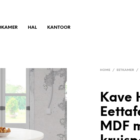
DKAMER
HAL
KANTOOR
HOME
/
EETKAMER
/
Kave 
Eettaf
MDF m