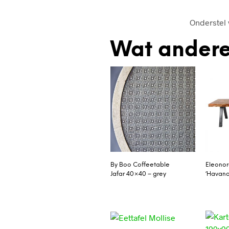
Onderstel 
Wat andere
By Boo Coffeetable
Eleonor
Jafar 40×40 – grey
‘Havana