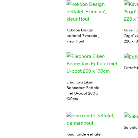
Kokoon Design
Kave Ho
eettafel ‘Extensio’,
‘Argo’ z
kleur Hout
220 x 1
Eettafe
Eleonora Eiken
Boomstam Eettafel
met U-poot 200 x
100cm
Salonta
Iona ronde eettafel,