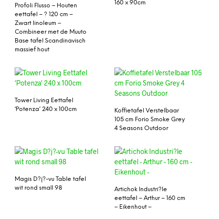
160 x 90cm
Profoli Flusso – Houten
eettafel – ? 120 cm –
Zwart linoleum –
Combineer met de Muuto
Base tafel Scandinavisch
massief hout
Tower Living Eettafel
‘Potenza’ 240 x 100cm
Koffietafel Verstelbaar
105 cm Forio Smoke Grey
4 Seasons Outdoor
Magis D?j?-vu Table tafel
wit rond small 98
Artichok Industri?le
eettafel – Arthur – 160 cm
– Eikenhout –