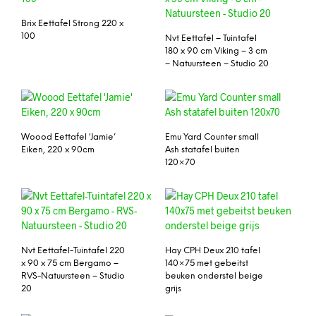
Brix Eettafel Strong 220 x
100
Nvt Eettafel – Tuintafel
180 x 90 cm Viking – 3 cm
– Natuursteen – Studio 20
Woood Eettafel ‘Jamie’
Emu Yard Counter small
Eiken, 220 x 90cm
Ash statafel buiten
120×70
Nvt Eettafel-Tuintafel 220
Hay CPH Deux 210 tafel
x 90 x 75 cm Bergamo –
140×75 met gebeitst
RVS-Natuursteen – Studio
beuken onderstel beige
20
grijs