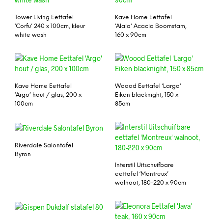
Tower Living Eettafel
Kave Home Eettafel
‘Corfu’ 240 x 100cm, kleur
‘Alaia’ Acacia Boomstam,
white wash
160 x 90cm
Kave Home Eettafel
Woood Eettafel ‘Largo’
‘Argo’ hout / glas, 200 x
Eiken blacknight, 150 x
100cm
85cm
Riverdale Salontafel
Byron
Interstil Uitschuifbare
eettafel ‘Montreux’
walnoot, 180-220 x 90cm