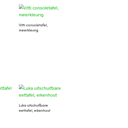
Vitti consoletafel,
meerkleurig
Luka uitschuifbare
eettafel, eikenhout
l