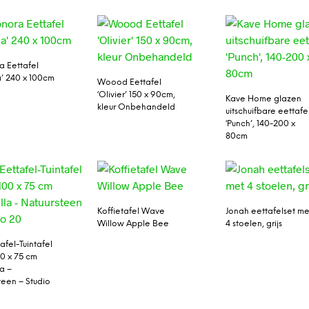
a Eettafel
’ 240 x 100cm
Woood Eettafel
‘Olivier’ 150 x 90cm,
Kave Home glazen
kleur Onbehandeld
uitschuifbare eettafe
‘Punch’, 140-200 x
80cm
Koffietafel Wave
Jonah eettafelset me
Willow Apple Bee
4 stoelen, grijs
afel-Tuintafel
00 x 75 cm
a –
teen – Studio