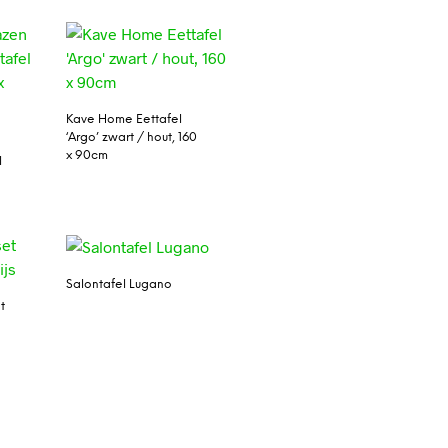
Kave Home Eettafel
‘Argo’ zwart / hout, 160
x 90cm
l
Salontafel Lugano
t