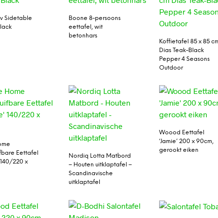
iv Sidetable
Boone 8-persoons
lack
eettafel, wit
betonhars
Koffietafel 85 x 85 c
Dias Teak-Black
Pepper 4 Seasons
Outdoor
Woood Eettafel
‘Jamie’ 200 x 90cm,
ome
gerookt eiken
fbare Eettafel
Nordiq Lotta Matbord
 140/220 x
– Houten uitklaptafel –
Scandinavische
uitklaptafel