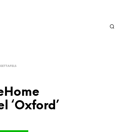
EETTAFELS
reHome
el ‘Oxford’