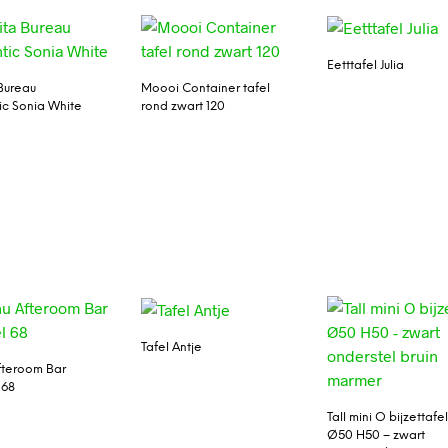
Eetttafel Julia
Bureau
Moooi Container tafel
c Sonia White
rond zwart 120
Tafel Antje
fteroom Bar
 68
Tall mini O bijzettafe
Ø50 H50 – zwart