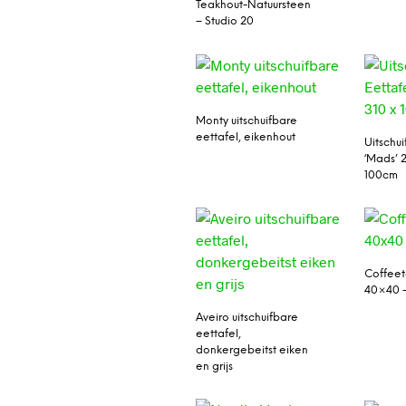
Teakhout-Natuursteen
– Studio 20
Monty uitschuifbare
eettafel, eikenhout
Uitschui
‘Mads’ 2
100cm
Coffeet
40×40 –
Aveiro uitschuifbare
eettafel,
donkergebeitst eiken
en grijs