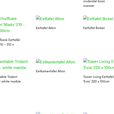
onderstel bruin
marmer
Eettafel Alton
Eettafel Bickel
fbare Eettafel
10 – 310 x
Eetkamertafel Alton
able Trident
Tower Living Eettafel
 white marble
‘Evia’ 220 x 100cm