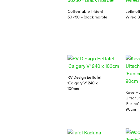
Coffeetable Trident
Leitmot
50×50 – black marble
Wired B
RV Design Eettafel
‘Calgary V’ 240 x
100cm
Kave H
Uitschui
‘Eunice’
90cm