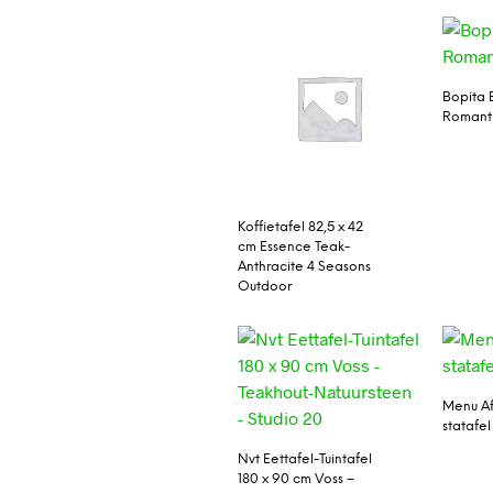
Bopita 
Romanti
Koffietafel 82,5 x 42
cm Essence Teak-
Anthracite 4 Seasons
Outdoor
Menu A
statafel
Nvt Eettafel-Tuintafel
180 x 90 cm Voss –