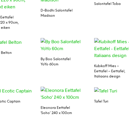
Salontafel Toba
D-Bodhi Salontafel
Madison
Eettafel
 220 x 90cm,
 eiken
l Belton
By Boo Salontafel
YoYo 60cm
Kubikoff Mies –
Eettafel – Eettafel,
Italiaans design
cotic Captain
Tafel Turi
Eleonora Eettafel
‘Soho’ 240 x 100cm