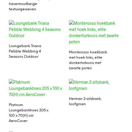
havermoutbeige
textuurgeweven
Loungebank Triana
Pebble Webbing 4
Monterosso hoekbank
Seasons Outdoor
met hoek links, elite
donkerturkoois met
zwarte poten
Herman 2-zitsbank,
loofgroen
Platinum
Loungebankhoes 205 x
100 x 70(H) cm
AeroCover