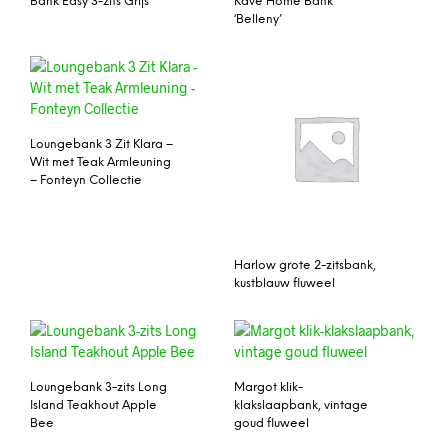
Bank Easy 3-zits Grijs
Kave Home Bank
‘Belleny’
Loungebank 3 Zit Klara –
Wit met Teak Armleuning
– Fonteyn Collectie
Harlow grote 2-zitsbank,
kustblauw fluweel
Loungebank 3-zits Long
Margot klik-
Island Teakhout Apple
klakslaapbank, vintage
Bee
goud fluweel