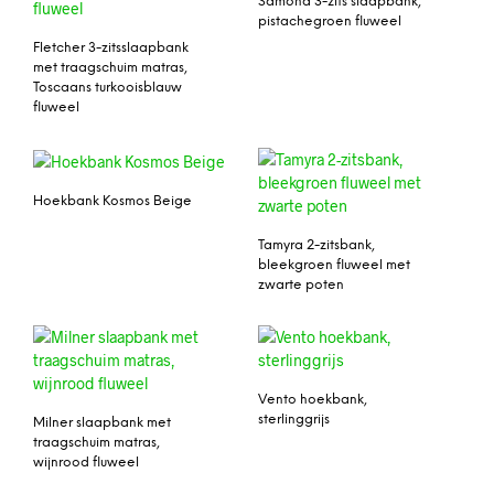
Samona 3-zits slaapbank,
pistachegroen fluweel
Fletcher 3-zitsslaapbank
met traagschuim matras,
Toscaans turkooisblauw
fluweel
Hoekbank Kosmos Beige
Tamyra 2-zitsbank,
bleekgroen fluweel met
zwarte poten
Vento hoekbank,
sterlinggrijs
Milner slaapbank met
traagschuim matras,
wijnrood fluweel