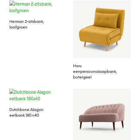
Herman 2-zitsbank,
loofgroen
Haru
eenpersoonsslaapbank,
botergeel
Dutchbone Alagon
eetbank 180×40