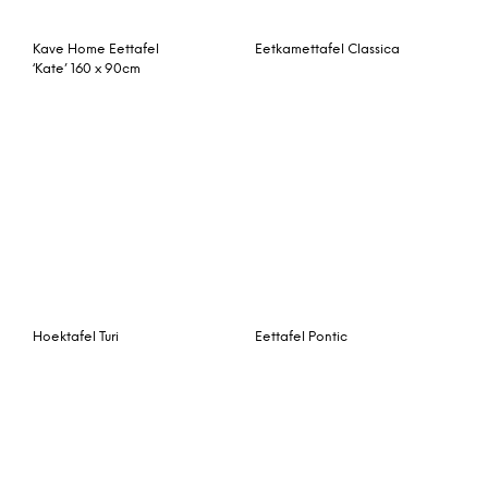
Hay About a Table AAT10
Vitti eettafel, meerkleurig
tafel 220×90
Eettafel Nevis
Interstil Uitschuifbare
eettafel ‘Montreux’
walnoot, 180-220 x 90cm