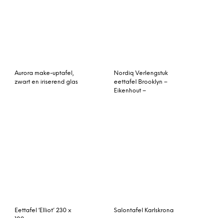
Salontafel Moritz
Eettafel Fishbone
Kave Home Eettafel
Eetkamettafel Classica
‘Kate’ 160 x 90cm