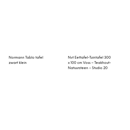
© My Beautiful Happy Living |
Contact
|
Algemene voorwaarden
|
Privacy statement
|
Cookies