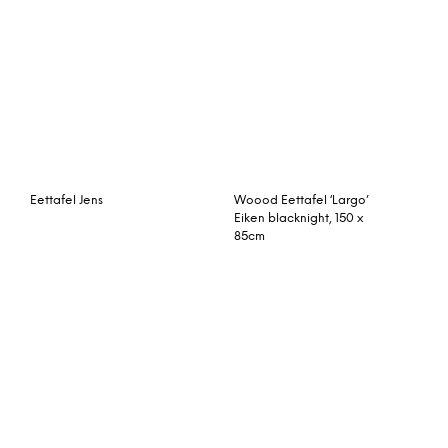
Ronde Eettafel / Bartafel
Salontafel Whiston
‘Ernest’ Acacia in hoogte
verstelbaar, 120cm