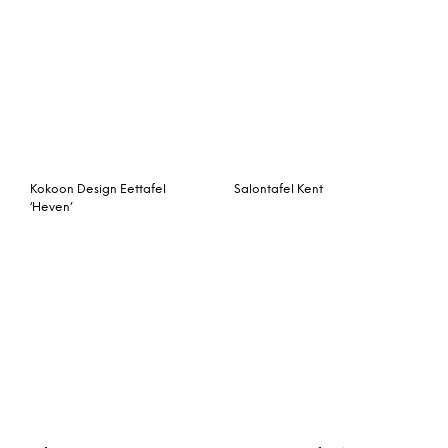
Tafel Patch
Single deck tafel Ø57
H38 – roestvrij onderstel
wit marmer
Eettafel Ventoux
Tower Living Eettafel
‘Genua’ 240 x 100cm
Bopita Bakje Syo Writing
Desk Deep Grey