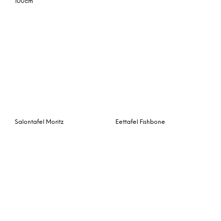
Hoektafel Turi
Eettafel Pontic