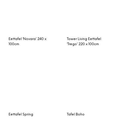
Normann Tablo tafel
Nvt Eettafel-Tuintafel 300
zwart klein
x 100 cm Voss – Teakhout-
Natuursteen – Studio 20
Sidetable Motala