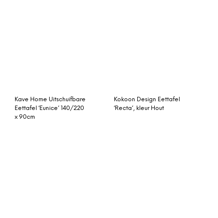
Light & Living Eettafel
Feelings Eettafel Cascia
‘Ceira’, mat zwart