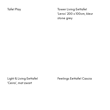
Eettafel ‘Novara’ 240 x
Tower Living Eettafel
100cm
‘Trego’ 220 x 100cm
Eettafel Spring
Tafel Boho