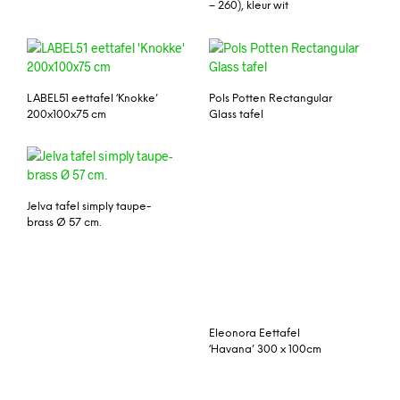
– 260), kleur wit
LABEL51 eettafel ‘Knokke’
Pols Potten Rectangular
200x100x75 cm
Glass tafel
Jelva tafel simply taupe-
Eleonora Eettafel
brass Ø 57 cm.
‘Havana’ 300 x 100cm
Salontafel Kent
Kokoon Design Eettafel
‘Heven’