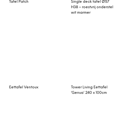
RV Design Eettafel ‘Ritz’
Betonlook, 160 x 100cm
Klaptafel 120 x 70 cm
Solin 6-12 persoons
Darwin Wit 4 Seasons
uitschuifbare eettafel,
Outdoor
rustiek eiken