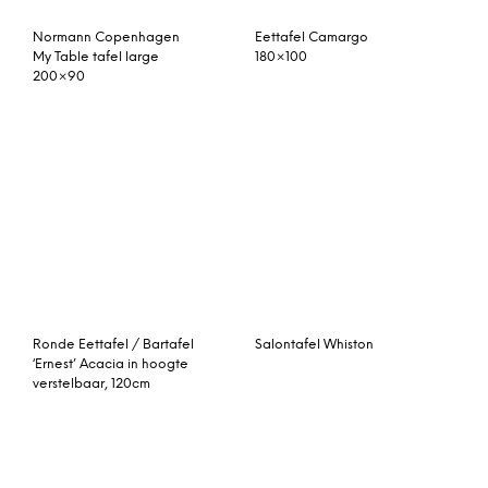
Aurora make-uptafel,
Nordiq Verlengstuk
zwart en iriserend glas
eettafel Brooklyn –
Eikenhout –
Eettafel ‘Elliot’ 230 x
Salontafel Karlskrona
100cm