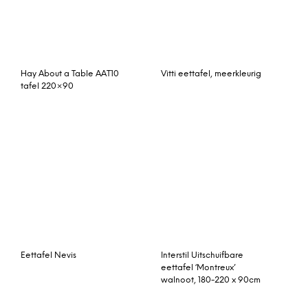
Kave Home Uitschuifbare
Kokoon Design Eettafel
Eettafel ‘Eunice’ 140/220
‘Recta’, kleur Hout
x 90cm
Tafel Play
Tower Living Eettafel
‘Leros’ 200 x 100cm, kleur
stone grey