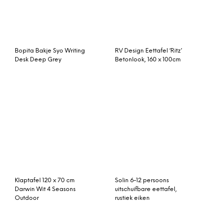
Eettafel Jens
Woood Eettafel ‘Largo’
Eiken blacknight, 150 x
85cm
Normann Copenhagen
Eettafel Camargo
My Table tafel large
180×100
200×90