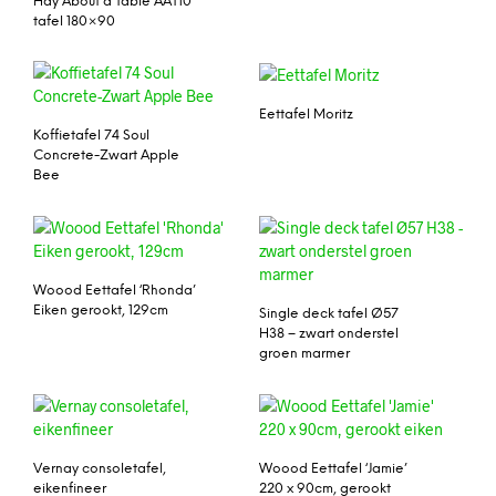
Hay About a Table AAT10
tafel 180×90
Eettafel Moritz
Koffietafel 74 Soul
Concrete-Zwart Apple
Bee
Woood Eettafel ‘Rhonda’
Eiken gerookt, 129cm
Single deck tafel Ø57
H38 – zwart onderstel
groen marmer
Vernay consoletafel,
Woood Eettafel ‘Jamie’
eikenfineer
220 x 90cm, gerookt