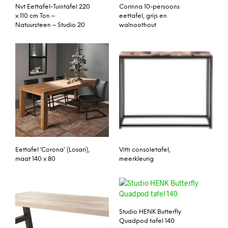
Nvt Eettafel-Tuintafel 220
Corinna 10-persoons
x 110 cm Ton –
eettafel, grijs en
Natuursteen – Studio 20
walnoothout
Eettafel ‘Corona’ (Losari),
Vitti consoletafel,
maat 140 x 80
meerkleurig
Studio HENK Butterfly
Quadpod tafel 140