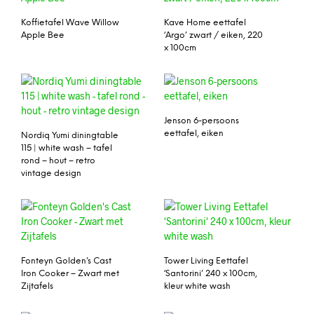
Koffietafel Wave Willow
Kave Home eettafel
Apple Bee
‘Argo’ zwart / eiken, 220
x 100cm
Jenson 6-persoons
eettafel, eiken
Nordiq Yumi diningtable
115 | white wash – tafel
rond – hout – retro
vintage design
Fonteyn Golden’s Cast
Tower Living Eettafel
Iron Cooker – Zwart met
‘Santorini’ 240 x 100cm,
Zijtafels
kleur white wash