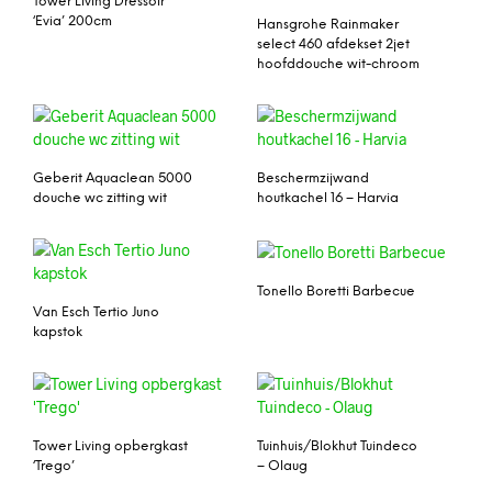
Tower Living Dressoir
‘Evia’ 200cm
Hansgrohe Rainmaker
select 460 afdekset 2jet
hoofddouche wit-chroom
Geberit Aquaclean 5000
Beschermzijwand
douche wc zitting wit
houtkachel 16 – Harvia
Tonello Boretti Barbecue
Van Esch Tertio Juno
kapstok
Tower Living opbergkast
Tuinhuis/Blokhut Tuindeco
‘Trego’
– Olaug