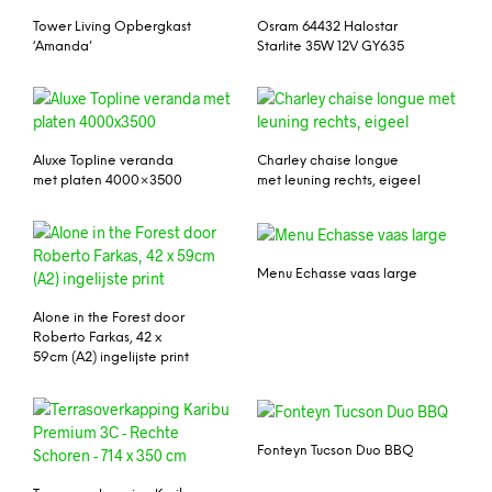
Tower Living Opbergkast
Osram 64432 Halostar
‘Amanda’
Starlite 35W 12V GY6.35
Aluxe Topline veranda
Charley chaise longue
met platen 4000×3500
met leuning rechts, eigeel
Menu Echasse vaas large
Alone in the Forest door
Roberto Farkas, 42 x
59cm (A2) ingelijste print
Fonteyn Tucson Duo BBQ