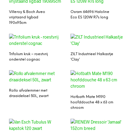
Villeroy & Boch Aveo
Osram 64696 Haloline
vrijstaand ligbad
Eco ES 120W R7s long
190x95cm
Trifolium kruk – roestvrij
ZILT Industrieel Halkastje
onderstel cognac
‘Clay’
Rollo afvalemmer met
draaideksel 50L, zwart
Hotbath Mate M190
hoofddouche 48 x 63 cm
chroom