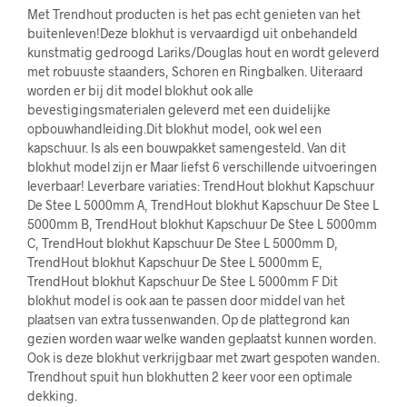
Met Trendhout producten is het pas echt genieten van het
buitenleven!Deze blokhut is vervaardigd uit onbehandeld
kunstmatig gedroogd Lariks/Douglas hout en wordt geleverd
met robuuste staanders, Schoren en Ringbalken. Uiteraard
worden er bij dit model blokhut ook alle
bevestigingsmaterialen geleverd met een duidelijke
opbouwhandleiding.Dit blokhut model, ook wel een
kapschuur. Is als een bouwpakket samengesteld. Van dit
blokhut model zijn er Maar liefst 6 verschillende uitvoeringen
leverbaar! Leverbare variaties: TrendHout blokhut Kapschuur
De Stee L 5000mm A, TrendHout blokhut Kapschuur De Stee L
5000mm B, TrendHout blokhut Kapschuur De Stee L 5000mm
C, TrendHout blokhut Kapschuur De Stee L 5000mm D,
TrendHout blokhut Kapschuur De Stee L 5000mm E,
TrendHout blokhut Kapschuur De Stee L 5000mm F Dit
blokhut model is ook aan te passen door middel van het
plaatsen van extra tussenwanden. Op de plattegrond kan
gezien worden waar welke wanden geplaatst kunnen worden.
Ook is deze blokhut verkrijgbaar met zwart gespoten wanden.
Trendhout spuit hun blokhutten 2 keer voor een optimale
dekking.