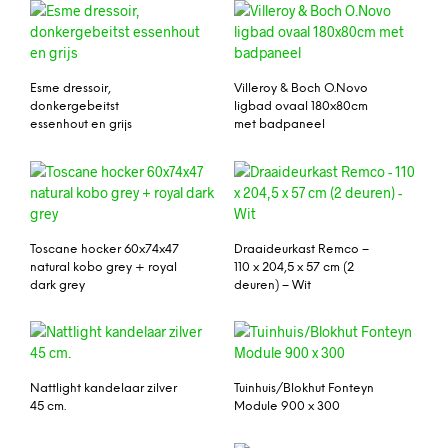
Esme dressoir,
Villeroy & Boch O.Novo
donkergebeitst
ligbad ovaal 180x80cm
essenhout en grijs
met badpaneel
Toscane hocker 60x74x47
Draaideurkast Remco –
natural kobo grey + royal
110 x 204,5 x 57 cm (2
dark grey
deuren) – Wit
Nattlight kandelaar zilver
Tuinhuis/Blokhut Fonteyn
45 cm.
Module 900 x 300