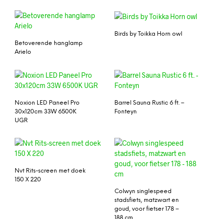
Birds by Toikka Horn owl
Betoverende hanglamp
Arielo
Noxion LED Paneel Pro
Barrel Sauna Rustic 6 ft. –
30x120cm 33W 6500K
Fonteyn
UGR
Nvt Rits-screen met doek
150 X 220
Colwyn singlespeed
stadsfiets, matzwart en
goud, voor fietser 178 –
188 cm