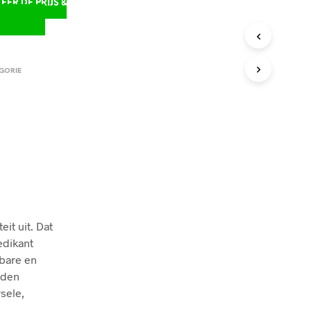
ER DE PRIJS &
D
GORIE
eit uit. Dat
edikant
lbare en
rden
sele,