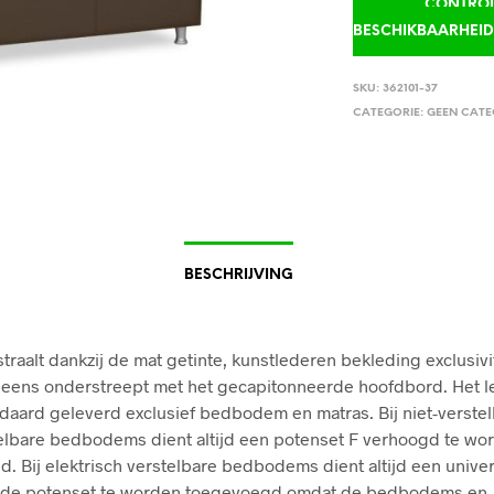
CONTROLE
BESCHIKBAARHEI
SKU:
362101-37
CATEGORIE:
GEEN CATE
BESCHRIJVING
traalt dankzij de mat getinte, kunstlederen bekleding exclusivit
eens onderstreept met het gecapitonneerde hoofdbord. Het l
daard geleverd exclusief bedbodem en matras. Bij niet-verste
lbare bedbodems dient altijd een potenset F verhoogd te wo
. Bij elektrisch verstelbare bedbodems dient altijd een univer
nde potenset te worden toegevoegd omdat de bedbodems en