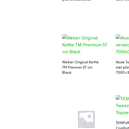
Weber Original Kettle
Aluxe T
TM Premium 57 cm
met pla
Black
7000×
TEMPUR
Comfort