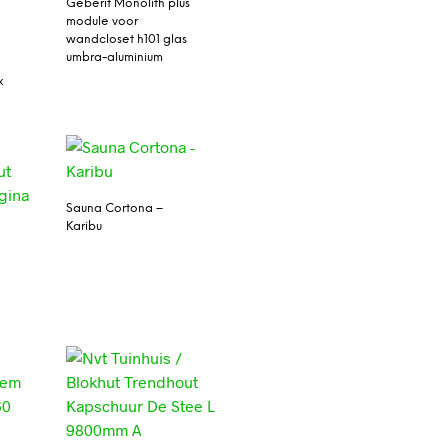
Geberit Monolith plus
module voor
wandcloset h101 glas
umbra-aluminium
x
Sauna Cortona –
Karibu