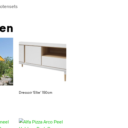
potensets
den
Dressoir ‘Ellie’ 150cm