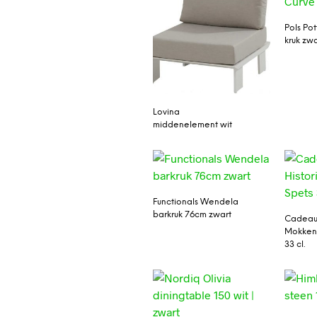
Pols Po
kruk zwa
Lovina
middenelement wit
Functionals Wendela
barkruk 76cm zwart
Cadeaus
Mokken
33 cl.