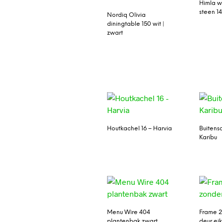
Himla wo
steen 
Nordiq Olivia
diningtable 150 wit |
zwart
Houtkachel 16 – Harvia
Buitens
Karibu
Menu Wire 404
Frame 2
plantenbak zwart
deur ei