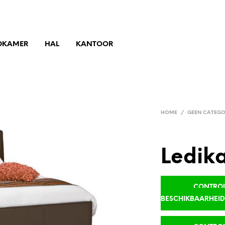
DKAMER
HAL
KANTOOR
HOME
/
GEEN CATEGO
Ledika
CONTROLE
BESCHIKBAARHEI