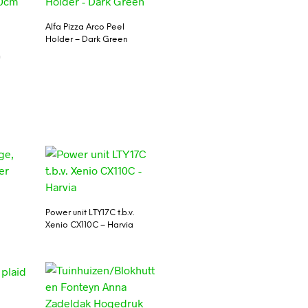
Alfa Pizza Arco Peel
Holder – Dark Green
m
Power unit LTY17C t.b.v.
Xenio CX110C – Harvia