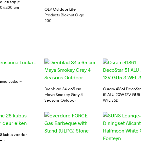
llen tapijt
140×200 cm
OLP Outdoor Life
Products Blokhut Olga
200
auna Luuka –
Dienblad 34 x 65 cm
Osram 41861 DecoSt
Maya Smokey Grey 4
51 ALU 20W 12V GU5.
Seasons Outdoor
WFL 36D
8 kubus zonder
ken