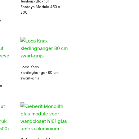
Tuinhuis/Blokhut
Fonteyn Module 450 x
300
L
y
Loca Knax
kledinghanger 80 cm
zwart-grijs
m