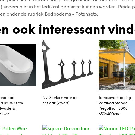
) anders niet in het ledikant geplaatst kunnen worden. Beide 
nden onder de rubriek Bedbodems – Potensets.
n ook interessant vin
rona bad
Nvt Sierkam voor op
Terrasoverkapping
and 180×80 cm
het dak (Zwart)
Veranda Stobag
dwaste &
Pergolino P3000
el wit
650x400cm