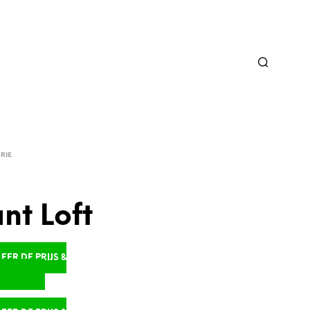
RIE
nt Loft
ER DE PRIJS &
D