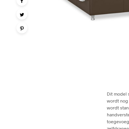
Dit model s
wordt nog 
wordt stan
handverste
toegevoegd
zelfdrage