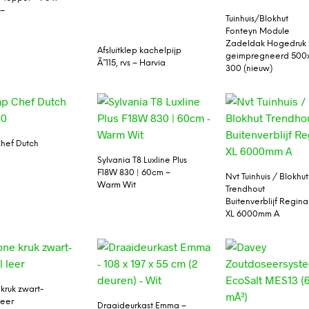
 –
Tuinhuis/Blokhut
Fonteyn Module
Zadeldak Hogedruk
Afsluitklep kachelpijp
geimpregneerd 500
Ã˜ 115, rvs – Harvia
300 (nieuw)
hef Dutch
0
Sylvania T8 Luxline Plus
F18W 830 | 60cm –
Nvt Tuinhuis / Blokhut
Warm Wit
Trendhout
Buitenverblijf Regina
XL 6000mm A
kruk zwart-
leer
Draaideurkast Emma –