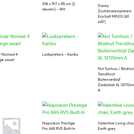
108 x 197 x 55 cm (2
Davey
deuren) – Wit
Zoutdoseersysteem
EcoSalt MES13 (60
mÂ³)
r Nomad 4
Luidsprekers – Karibu
rge zwart
Nvt Tuinhuis / Blokhut
Trendhout
Buitenverblijf
Zadeldak XL 12170m
A
Napoleon Prestige
Valentine Living chai
Pro 665 RVS Built-In
Earth grey