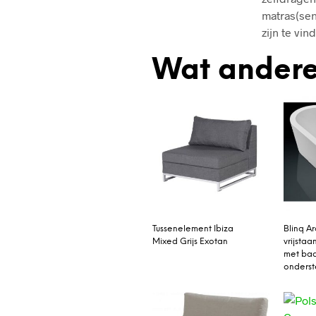
matras(sen
zijn te vi
Wat andere
Tussenelement Ibiza
Blinq A
Mixed Grijs Exotan
vrijsta
met ba
onderst