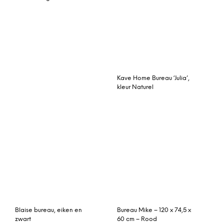
MADE Essentials Mino
wandbureau, grijs
Bureau Alex – Standaard
– Lichte Eik
Franklin bureau, koper en
mangohout