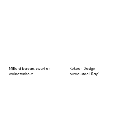
Milford bureau, zwart en
Kokoon Design
walnotenhout
bureaustoel ‘Ray’
Kokoon Design Bureau
Cornell bureau,
‘Maud’, kleur Wit
walnotenhout
Bureaukast Store-12
Kokoon Design Bureau
‘Warner’, kleur Hout/Wit
Bureau Progress-E16