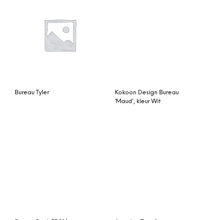
Esme bureau, wit en
Patrizia bureau, koper en
essen
glas
Lomond modulair bureau,
Kokoon Design bureau
mangohout en zwart
‘Warner’ glas, maat 80 x
160 cm, kleur Wit