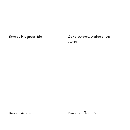
Bureau Tyler
Kokoon Design Bureau
‘Maud’, kleur Wit
Pastoe Desk EB01 bureau
Arco Joy Zeta bureau