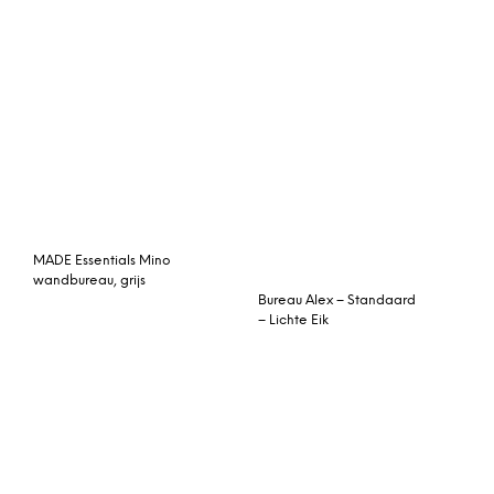
© My Beautiful Happy Living |
Contact
|
Algemene voorwaarden
|
Privacy statement
|
Cookies