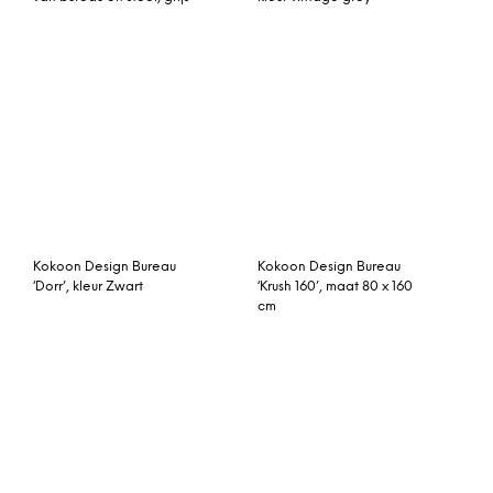
Kokoon Design Bureau
Aldgate bureau,
‘Warner’, kleur Hout/Wit
grenenhout
Bureau Progress-N16