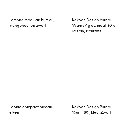
Kokoon Design Bureau
Stretto bureau,
‘Krush 150’, kleur Zwart
verschillende grijstinten
MADE Essentials Mino set
Woood Bureau ‘Max’,
van bureau en stoel, grijs
kleur vintage grey