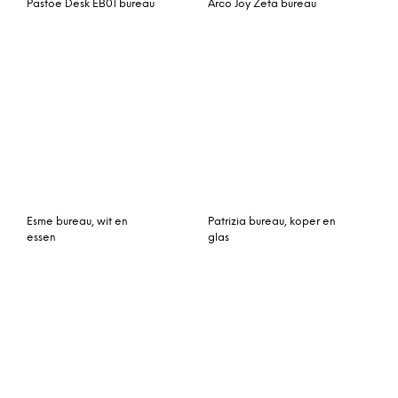
Leonie compact bureau,
Kokoon Design Bureau
eiken
‘Krush 180’, kleur Zwart