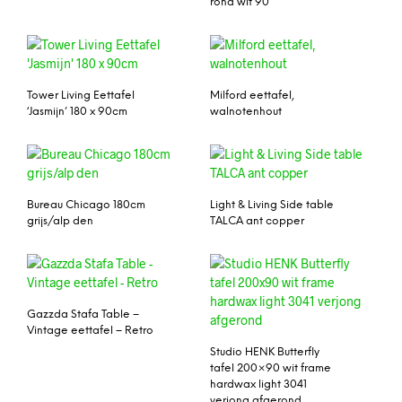
rond wit 90
Tower Living Eettafel
Milford eettafel,
‘Jasmijn’ 180 x 90cm
walnotenhout
Bureau Chicago 180cm
Light & Living Side table
grijs/alp den
TALCA ant copper
Gazzda Stafa Table –
Vintage eettafel – Retro
Studio HENK Butterfly
tafel 200×90 wit frame
hardwax light 3041
verjong afgerond