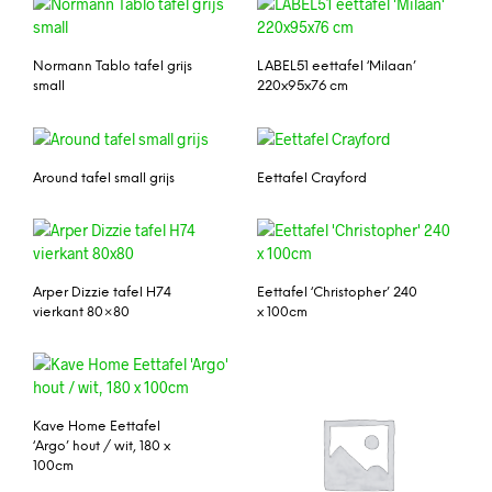
Normann Tablo tafel grijs
LABEL51 eettafel ‘Milaan’
small
220x95x76 cm
Around tafel small grijs
Eettafel Crayford
Arper Dizzie tafel H74
Eettafel ‘Christopher’ 240
vierkant 80×80
x 100cm
Kave Home Eettafel
‘Argo’ hout / wit, 180 x
100cm