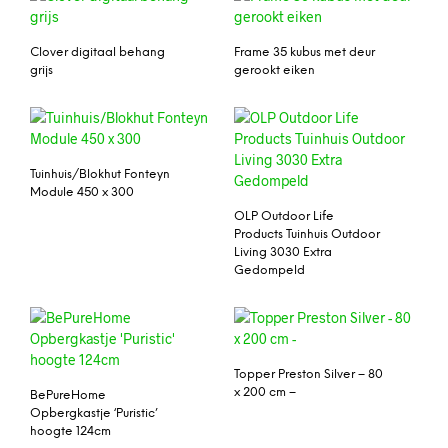
Clover digitaal behang
Frame 35 kubus met deur
grijs
gerookt eiken
Tuinhuis/Blokhut Fonteyn
Module 450 x 300
OLP Outdoor Life
Products Tuinhuis Outdoor
Living 3030 Extra
Gedompeld
Topper Preston Silver – 80
x 200 cm –
BePureHome
Opbergkastje ‘Puristic’
hoogte 124cm