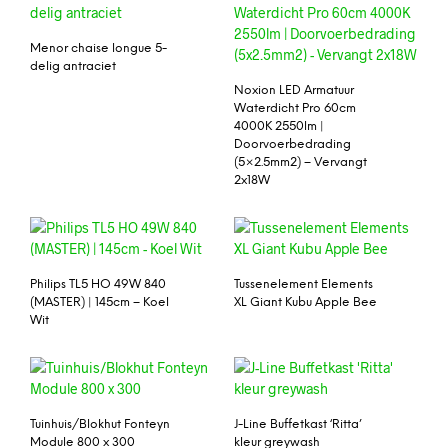
Menor chaise longue 5-
delig antraciet
Noxion LED Armatuur
Waterdicht Pro 60cm
4000K 2550lm |
Doorvoerbedrading
(5×2.5mm2) – Vervangt
2x18W
Philips TL5 HO 49W 840
Tussenelement Elements
(MASTER) | 145cm – Koel
XL Giant Kubu Apple Bee
Wit
Tuinhuis/Blokhut Fonteyn
J-Line Buffetkast ‘Ritta’
Module 800 x 300
kleur greywash