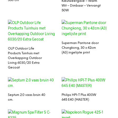
360 cm
Kleurweergave – Warm
Wit – Dimbaar – Vervangt
50W
Superman Pantone door
Chungkong, 30 x 42cm
OLP Outdoor Life
(A3) ingelijste print
Products Tuinhuis met
Overkapping Outdoor
Living 6030/20 Extra
Gecoat
Septum 2.0 vaas bruin 40
Philips HPI-T Plus 400W
cm.
645 E40 (MASTER)