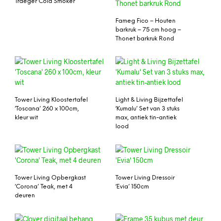
Traeger Cold Smoker
Fameg Fico – Houten
barkruk – 75 cm hoog –
Thonet barkruk Rond
Tower Living Kloostertafel
Light & Living Bijzettafel
‘Toscana’ 260 x 100cm,
‘Kumalu’ Set van 3 stuks
kleur wit
max, antiek tin-antiek
lood
Tower Living Opbergkast
Tower Living Dressoir
‘Corona’ Teak, met 4
‘Evia’ 150cm
deuren