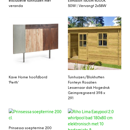
exclusieve tuinhuizen met
Extrusion 160cm 4000K
veranda
50W | Vervangt 2x58W
Kave Home hoofdbord
Tuinhuizen/Blokhutten
‘Perth’
Fonteyn Rosalien
Lessenaar dak Hogedruk
Geimpregneerd 398 x
291
Prinsessa soepterrine 200