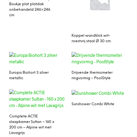
Boukje plat platdak
onbehandeld 246×246
cm
Koppel wandklok wit-
roestvrij staal Ø 30 cm.
Europa Biohort 3 zilver
Drijvende thermometer
metallic
ringvormig – PoolStyle
Sunshower Combi White
Complete ACTIE
slaapkamer Sultan – 160 x
200 cm – Alpine wit met
Lavagrijs