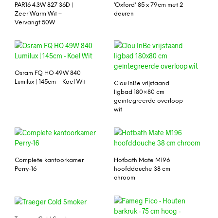
PAR16 4.3W 827 36D |
‘Oxford’ 85 x 79cm met 2
Zeer Warm Wit –
deuren
Vervangt 50W
Osram FQ HO 49W 840
Lumilux | 145cm – Koel Wit
Clou InBe vrijstaand
ligbad 180×80 cm
geïntegreerde overloop
wit
Complete kantoorkamer
Hotbath Mate M196
Perry-16
hoofddouche 38 cm
chroom