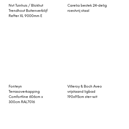
Fonteyn
Villeroy & Boch Aveo
Terrasoverkapping
vrijstaand ligbad
Comfortline 606cm x
190x95cm ster-wit
300cm RAL7016