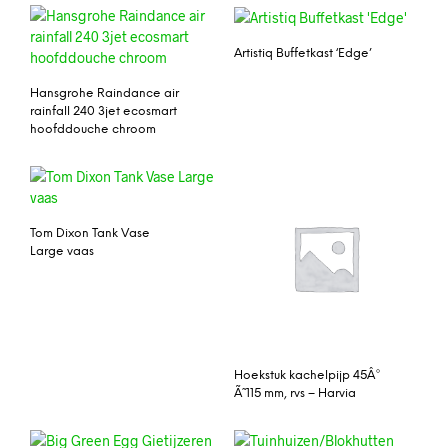
Artistiq Buffetkast ‘Edge’
Hansgrohe Raindance air
rainfall 240 3jet ecosmart
hoofddouche chroom
Tom Dixon Tank Vase
Large vaas
Hoekstuk kachelpijp 45Â°
Ã˜ 115 mm, rvs – Harvia