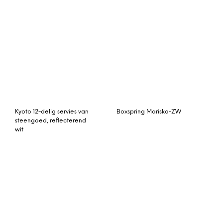
Kyoto 12-delig servies van
Boxspring Mariska-ZW
steengoed, reflecterend
wit
Andra zitzak, teal
Achterwandverlichting –
Karibu