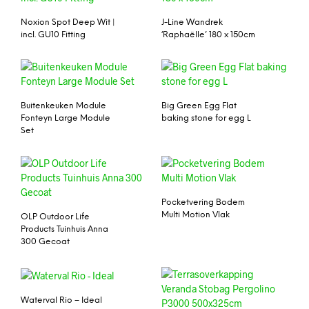
Noxion Spot Deep Wit |
J-Line Wandrek
incl. GU10 Fitting
‘Raphaëlle’ 180 x 150cm
Buitenkeuken Module
Big Green Egg Flat
Fonteyn Large Module
baking stone for egg L
Set
Pocketvering Bodem
Multi Motion Vlak
OLP Outdoor Life
Products Tuinhuis Anna
300 Gecoat
Waterval Rio – Ideal