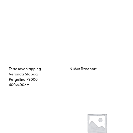
Terrasoverkapping
Nishut Transport
Veranda Stobag
Pergolino P3000
400x400cm
J-Line Bijzettafel ‘Adelin’
Nvt Tuinhuis / Blokhut
60 x 60cm
Trendhout Buitenverblijf
Regina XL 9000mm E