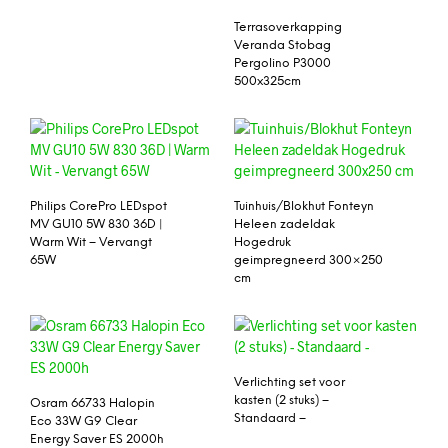
Terrasoverkapping
Veranda Stobag
Pergolino P3000
500x325cm
Philips CorePro LEDspot
Tuinhuis/Blokhut Fonteyn
MV GU10 5W 830 36D |
Heleen zadeldak
Warm Wit – Vervangt
Hogedruk
65W
geimpregneerd 300×250
cm
Verlichting set voor
kasten (2 stuks) –
Osram 66733 Halopin
Standaard –
Eco 33W G9 Clear
Energy Saver ES 2000h