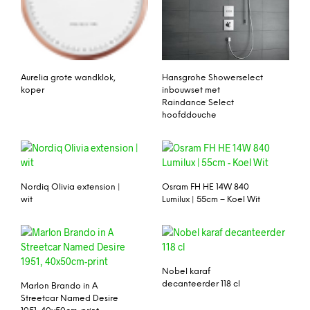
Aurelia grote wandklok,
Hansgrohe Showerselect
koper
inbouwset met
Raindance Select
hoofddouche
Nordiq Olivia extension |
Osram FH HE 14W 840
wit
Lumilux | 55cm – Koel Wit
Nobel karaf
decanteerder 118 cl
Marlon Brando in A
Streetcar Named Desire