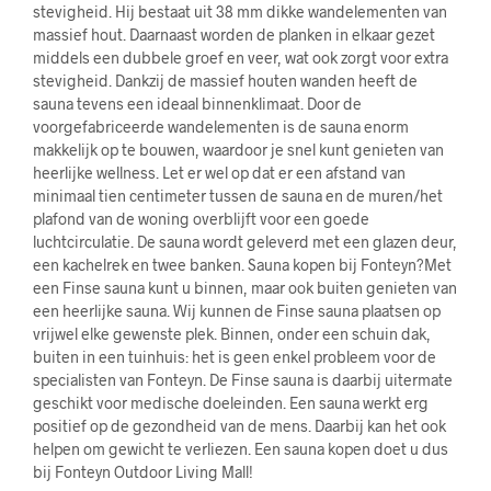
stevigheid. Hij bestaat uit 38 mm dikke wandelementen van
massief hout. Daarnaast worden de planken in elkaar gezet
middels een dubbele groef en veer, wat ook zorgt voor extra
stevigheid. Dankzij de massief houten wanden heeft de
sauna tevens een ideaal binnenklimaat. Door de
voorgefabriceerde wandelementen is de sauna enorm
makkelijk op te bouwen, waardoor je snel kunt genieten van
heerlijke wellness. Let er wel op dat er een afstand van
minimaal tien centimeter tussen de sauna en de muren/het
plafond van de woning overblijft voor een goede
luchtcirculatie. De sauna wordt geleverd met een glazen deur,
een kachelrek en twee banken. Sauna kopen bij Fonteyn?Met
een Finse sauna kunt u binnen, maar ook buiten genieten van
een heerlijke sauna. Wij kunnen de Finse sauna plaatsen op
vrijwel elke gewenste plek. Binnen, onder een schuin dak,
buiten in een tuinhuis: het is geen enkel probleem voor de
specialisten van Fonteyn. De Finse sauna is daarbij uitermate
geschikt voor medische doeleinden. Een sauna werkt erg
positief op de gezondheid van de mens. Daarbij kan het ook
helpen om gewicht te verliezen. Een sauna kopen doet u dus
bij Fonteyn Outdoor Living Mall!