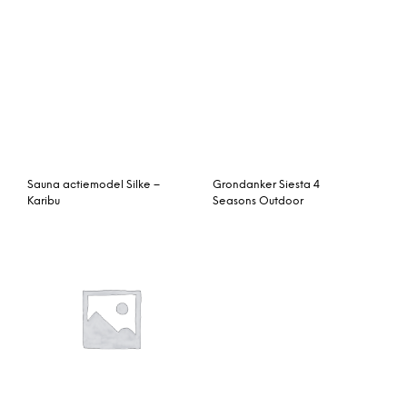
Sauna actiemodel Silke –
Grondanker Siesta 4
Karibu
Seasons Outdoor
Nvt Tuinhuis / Blokhut
Carelia bestek 24-delig
Trendhout Buitenverblijf
roestvrij staal
Refter XL 9000mm E