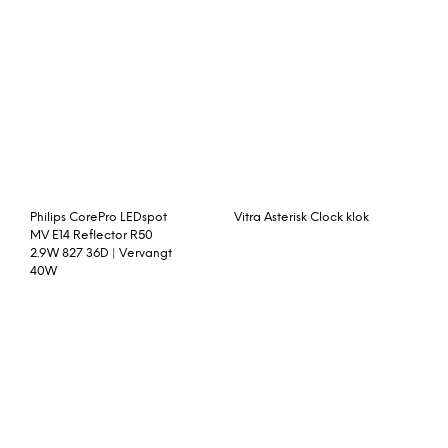
Philips CorePro LEDspot
Vitra Asterisk Clock klok
MV E14 Reflector R50
2.9W 827 36D | Vervangt
40W
Tower Living Buffetkast
Hotbath Mate M113
‘Daan’
hoofddouche 50×90 cm
geborsteld nikkel