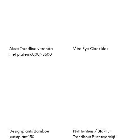
Aluxe Trendline veranda
Vitra Eye Clock klok
met platen 6000×3500
Designplants Bamboe
Nvt Tuinhuis / Blokhut
kunstplant 150
Trendhout Buitenverblijf
Refter XL 12000mm B