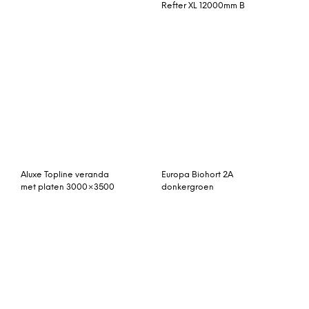
Aluxe Topline veranda
Europa Biohort 2A
met platen 3000×3500
donkergroen
Fonteyn Infraroodcabine
Noxion LED Highbay Pro
Levi 3 Exclusive – Full
Concord 200W 4000K
Spectrum
30000lm 90D | 1-10V
Dimbaar – Vervangt
400W