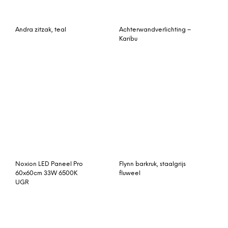
Noxion LED Paneel Pro
Flynn barkruk, staalgrijs
60x60cm 33W 6500K
fluweel
UGR