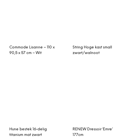
Commode Lisanne – 110 x
String Hoge kast small
90,5 x 57 cm – Wit
zwart/walnoot
Hune bestek 16-delig
RENEW Dressoir ‘Emre’
titanium mat zwart
177cm