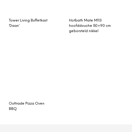
Outtrade Pizza Oven
BBQ
© My Beautiful Happy Living |
Contact
|
Algemene voorwaarden
|
Privacy statement
|
Cookies