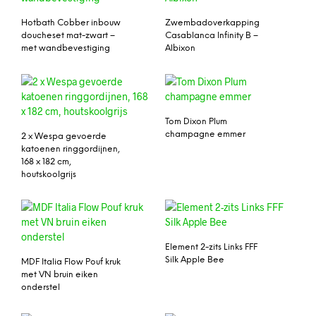
Hotbath Cobber inbouw
Zwembadoverkapping
doucheset mat-zwart –
Casablanca Infinity B –
met wandbevestiging
Albixon
Tom Dixon Plum
champagne emmer
2 x Wespa gevoerde
katoenen ringgordijnen,
168 x 182 cm,
houtskoolgrijs
Element 2-zits Links FFF
Silk Apple Bee
MDF Italia Flow Pouf kruk
met VN bruin eiken
onderstel