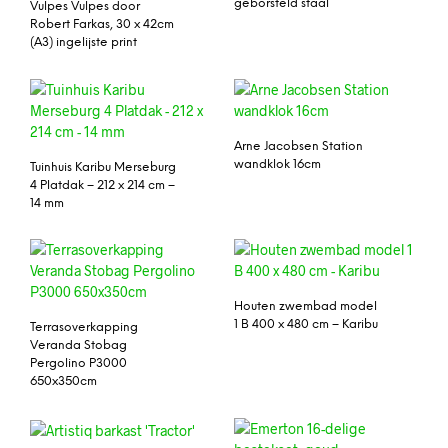
geborsteld staal
Vulpes Vulpes door
Robert Farkas, 30 x 42cm
(A3) ingelijste print
Arne Jacobsen Station
wandklok 16cm
Tuinhuis Karibu Merseburg
4 Platdak – 212 x 214 cm –
14 mm
Houten zwembad model
1 B 400 x 480 cm – Karibu
Terrasoverkapping
Veranda Stobag
Pergolino P3000
650x350cm