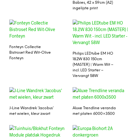
Babies, 42 x 59cm (A2)
ingelijste print
Fonteyn Collectie
Bistroset Red Wit-Olive
Philips LEDtube EM HO
Fonteyn
18.2W 830 150cm
(MASTER) | Warm Wit –
incl. LED Starter –
Vervangt 58W
J-Line Wandrek ‘Jacobus’
Aluxe Trendline veranda
met wielen, kleur zwart
met platen 6000×3500