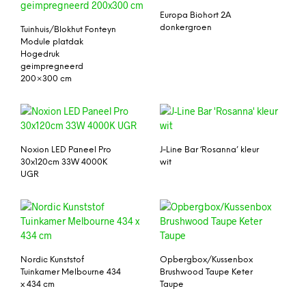
Europa Biohort 2A
donkergroen
Tuinhuis/Blokhut Fonteyn
Module platdak
Hogedruk
geimpregneerd
200×300 cm
Noxion LED Paneel Pro
J-Line Bar ‘Rosanna’ kleur
30x120cm 33W 4000K
wit
UGR
Nordic Kunststof
Opbergbox/Kussenbox
Tuinkamer Melbourne 434
Brushwood Taupe Keter
x 434 cm
Taupe