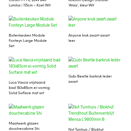
Osram FH HE 28W 840
Kokoon Design Statafel
Lumilux | 115cm – Koel Wit
‘Ataa’, kleur Wit
Buitenkeuken Module
Anyone kruk zwart-zwart
Fonteyn Large Module
leer
Set
Gubi Beetle barkruk leder
zwart
Luca Vasca vrijstaand
bad 183x85cm ei-vormig
Solid Surface mat wit
Maatwerk glazen
douchecabine Shi
Nvt Tuinhuis / Blokhut