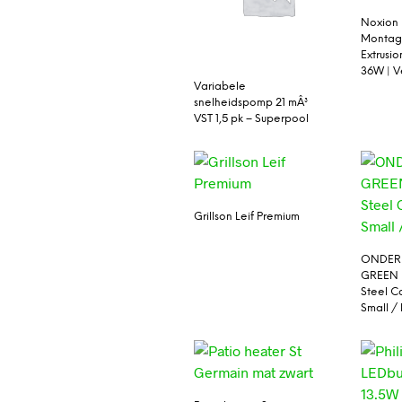
Noxion
Montag
Extrusi
36W | V
Variabele
snelheidspomp 21 mÂ³
VST 1,5 pk – Superpool
Grillson Leif Premium
ONDERD
GREEN 
Steel C
Small /