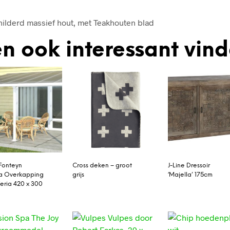
lderd massief hout, met Teakhouten blad
n ook interessant vin
Fonteyn
Cross deken – groot
J-Line Dressoir
a Overkapping
grijs
‘Majella’ 175cm
Feria 420 x 300