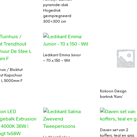
pyramide-dak
Hogedruk
geimpregneerd
300×300 cm
Ledikant Emma Junior
– 70 x 150 – Wit
huis / Blokhut
ut Kapschuur
e L 5000mm F
Kokoon Design
barkruk ‘Karu’
Daven set van 2
koffers, teal en grijs