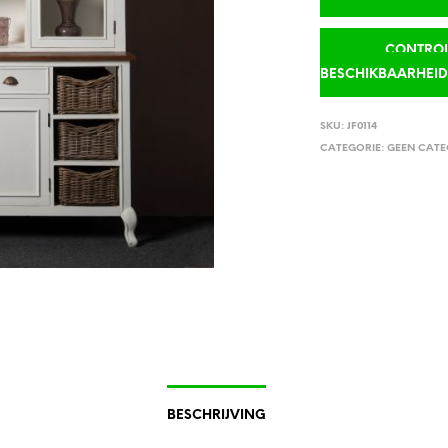
CONTROLE
BESCHIKBAARHEI
SKU:
JF0114
CATEGORIE:
GEEN CATE
BESCHRIJVING