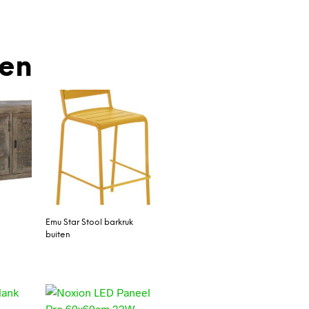
den
Emu Star Stool barkruk
buiten