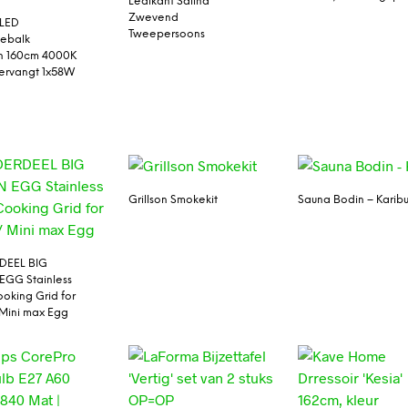
Ledikant Salina
Zwevend
 LED
Tweepersoons
ebalk
on 160cm 4000K
ervangt 1x58W
Grillson Smokekit
Sauna Bodin – Karib
EEL BIG
EGG Stainless
ooking Grid for
 Mini max Egg