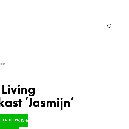
RIE
Living
kast ‘Jasmijn’
ER DE PRIJS &
D