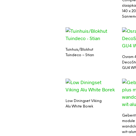
Comple
slaapka
140 x 2
Sanrem
Tuinhuis/Blokhut
Tuindeco – Stian
Osram 
DecoSta
GU4 WF
Low Diningset Viking
Alu White Borek
Geberit
module 
wandclo
wit-alu