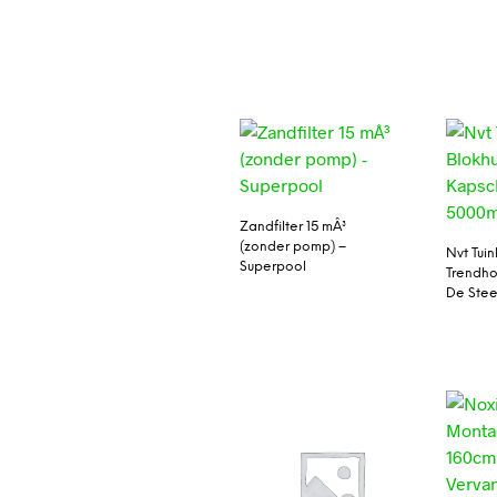
Zandfilter 15 mÂ³
(zonder pomp) –
Nvt Tuin
Superpool
Trendho
De Ste