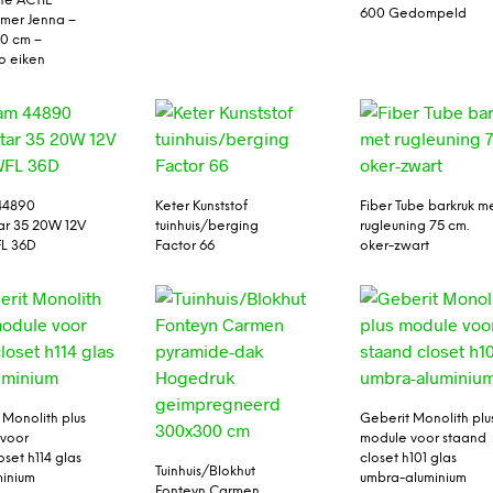
te ACTIE
600 Gedompeld
mer Jenna –
00 cm –
o eiken
44890
Keter Kunststof
Fiber Tube barkruk m
r 35 20W 12V
tuinhuis/berging
rugleuning 75 cm.
L 36D
Factor 66
oker-zwart
 Monolith plus
Geberit Monolith plu
voor
module voor staand
set h114 glas
closet h101 glas
Tuinhuis/Blokhut
minium
umbra-aluminium
Fonteyn Carmen