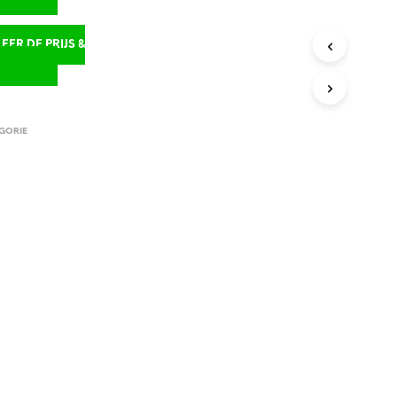
ER DE PRIJS &
D
GORIE