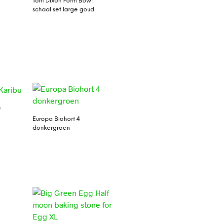
Tom Dixon Form Bowl
schaal set large goud
u
Europa Biohort 4
donkergroen