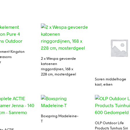
ment Kingston
Seasons
2 x Wespa gevoerde
r
katoenen
ringgordijnen, 168 x
228 cm, mosterdgeel
Soren middelhoge
kast, eiken
Boxspring Madeleine-
T
OLP Outdoor Life
Products Tuinhuis Siri