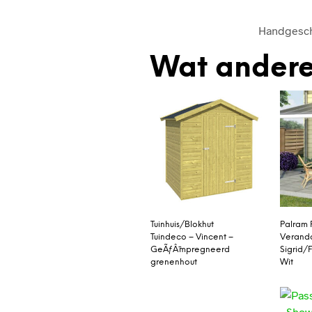
Handgeschi
Wat andere
Tuinhuis/Blokhut
Palram 
Tuindeco – Vincent –
Verand
GeÃƒÂ¯mpregneerd
Sigrid/
grenenhout
Wit