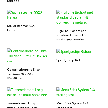
naalden
Sauna steamer SS20 –
Harvia
HighLine Biohort met
standaard deuren H2
donkergrijs metallic
Speelgordijn Ridder
Containerberging Enkel
Tuindeco 70 x 90 x
115/148 cm
Tussenelement Long
Menu Stick System 3×3
Island Teakhout Apple
stellingkast