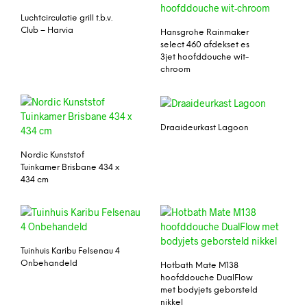
Luchtcirculatie grill t.b.v.
Club – Harvia
Hansgrohe Rainmaker
select 460 afdekset es
3jet hoofddouche wit-
chroom
Draaideurkast Lagoon
Nordic Kunststof
Tuinkamer Brisbane 434 x
434 cm
Tuinhuis Karibu Felsenau 4
Onbehandeld
Hotbath Mate M138
hoofddouche DualFlow
met bodyjets geborsteld
nikkel