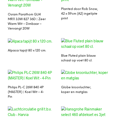
Planted door Rob Snow,
42 x 59cm (A2) ingelijste
Osram Parathom GU4
print
MR11 3.3W 827 36D | Zeer
Warm Wit – Dimbaar –
Vervangt 20W
Alpaca tapijt 80 x 120 cm.
Blue Fluted plain blauw
schaal op voet 80 cl.
Philips PL-C 26W 840 4P
Globe kroonluchter,
(MASTER) | Koel Wit – 4-
koper en matglas
Pin