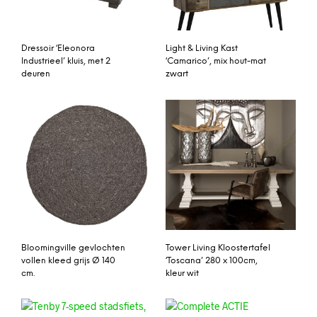
Dressoir ‘Eleonora
Light & Living Kast
Industrieel’ kluis, met 2
‘Camarico’, mix hout-mat
deuren
zwart
Bloomingville gevlochten
Tower Living Kloostertafel
vollen kleed grijs Ø 140
‘Toscana’ 280 x 100cm,
cm.
kleur wit