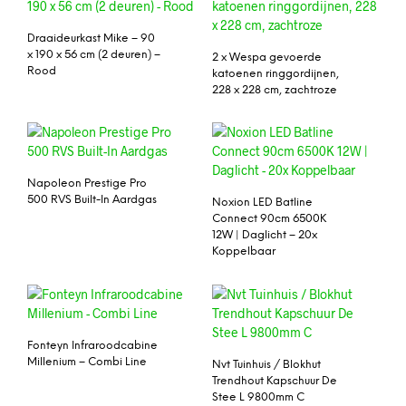
Draaideurkast Mike – 90
x 190 x 56 cm (2 deuren) –
2 x Wespa gevoerde
Rood
katoenen ringgordijnen,
228 x 228 cm, zachtroze
Napoleon Prestige Pro
500 RVS Built-In Aardgas
Noxion LED Batline
Connect 90cm 6500K
12W | Daglicht – 20x
Koppelbaar
Fonteyn Infraroodcabine
Millenium – Combi Line
Nvt Tuinhuis / Blokhut
Trendhout Kapschuur De
Stee L 9800mm C