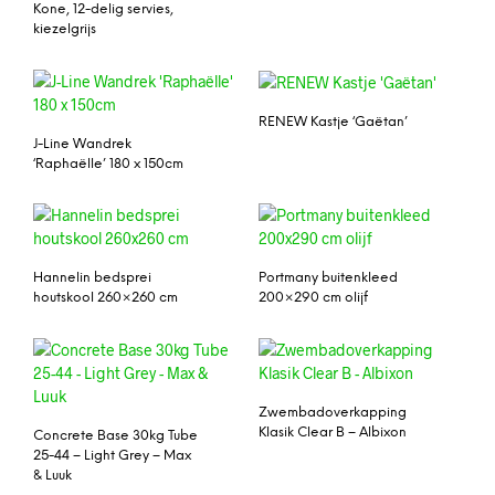
Kone, 12-delig servies,
kiezelgrijs
RENEW Kastje ‘Gaëtan’
J-Line Wandrek
‘Raphaëlle’ 180 x 150cm
Hannelin bedsprei
Portmany buitenkleed
houtskool 260×260 cm
200×290 cm olijf
Zwembadoverkapping
Klasik Clear B – Albixon
Concrete Base 30kg Tube
25-44 – Light Grey – Max
& Luuk