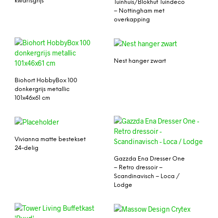
kwartsgrijs
Tuinhuis/Blokhut Tuindeco
– Nottingham met
overkapping
Nest hanger zwart
Biohort HobbyBox 100
donkergrijs metallic
101x46x61 cm
Vivianna matte bestekset
24-delig
Gazzda Ena Dresser One
– Retro dressoir –
Scandinavisch – Loca /
Lodge