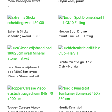
Mami braadpan zwart 10
Skylar vaas, paars
l.
Extremis Sticks
Noxion Spot Drome
scheidingswand 30×30
Zwart | incl. GU10 Fitting
Luchtcirculatie grill t.b.v.
Club – Harvia
Luca Vasca vrijstaand
bad 180x93cm ovaal
Mineral Stone mat wit
Topper Caresse Visco-
Nordic Kunststof