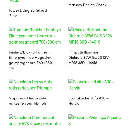
Massow Design Crytex
Tower Living Buffetkast
‘Ruud’
Tuinhuis/Blokhut Fonteyn
Philips Brilliantline
Eline pyramide Hogedruk
Dichroic 35W GU5.3 12V
geimpregneerd 760×380
MR16 36D – 14616
cm
Napoleon Heavy duty
Saunakachel Alfa A30 –
rotisserie voor Triumph
Harvia