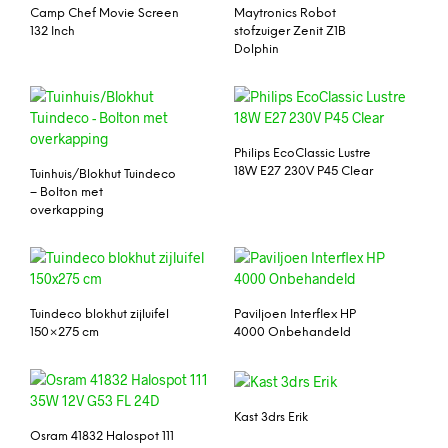
Camp Chef Movie Screen
Maytronics Robot
132 Inch
stofzuiger Zenit Z1B
Dolphin
Philips EcoClassic Lustre
18W E27 230V P45 Clear
Tuinhuis/Blokhut Tuindeco
– Bolton met
overkapping
Tuindeco blokhut zijluifel
Paviljoen Interflex HP
150×275 cm
4000 Onbehandeld
Kast 3drs Erik
Osram 41832 Halospot 111