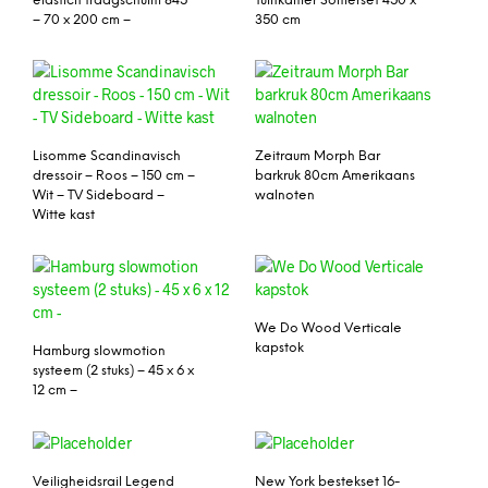
elastich traagschuim 845
Tuinkamer Somerset 450 x
– 70 x 200 cm –
350 cm
Lisomme Scandinavisch
Zeitraum Morph Bar
dressoir – Roos – 150 cm –
barkruk 80cm Amerikaans
Wit – TV Sideboard –
walnoten
Witte kast
We Do Wood Verticale
kapstok
Hamburg slowmotion
systeem (2 stuks) – 45 x 6 x
12 cm –
Veiligheidsrail Legend
New York bestekset 16-