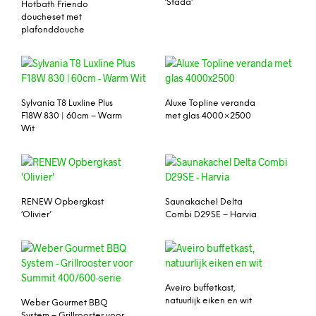
‘Stada’
Hotbath Friendo
doucheset met
plafonddouche
Sylvania T8 Luxline Plus
Aluxe Topline veranda
F18W 830 | 60cm – Warm
met glas 4000×2500
Wit
RENEW Opbergkast
Saunakachel Delta
‘Olivier’
Combi D29SE – Harvia
Aveiro buffetkast,
natuurlijk eiken en wit
Weber Gourmet BBQ
System – Grillrooster voor