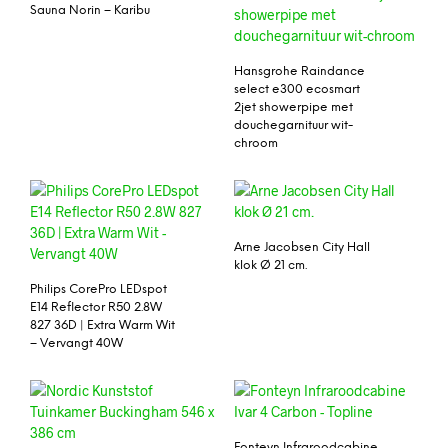
Sauna Norin – Karibu
Hansgrohe Raindance
select e300 ecosmart
2jet showerpipe met
douchegarnituur wit-
chroom
Arne Jacobsen City Hall
klok Ø 21 cm.
Philips CorePro LEDspot
E14 Reflector R50 2.8W
827 36D | Extra Warm Wit
– Vervangt 40W
Fonteyn Infraroodcabine