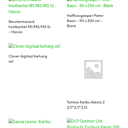
Halfhoogslaper Pieter
Basic – 90 x 200 cm –
Beschermwand
Blank
houtkachel M1/M3/M3 SL
– Harvia
Clover digitaal behang
wit
Tuinhuis Karibu Askola 2
2,17*2,17*2,12