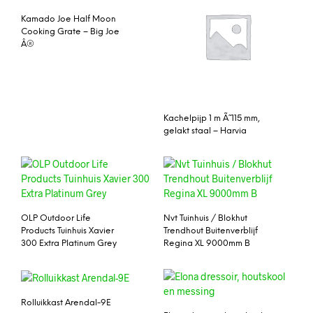
Kamado Joe Half Moon
Cooking Grate – Big Joe
Â®
Kachelpijp 1 m Ã˜ 115 mm,
gelakt staal – Harvia
OLP Outdoor Life
Nvt Tuinhuis / Blokhut
Products Tuinhuis Xavier
Trendhout Buitenverblijf
300 Extra Platinum Grey
Regina XL 9000mm B
Rolluikkast Arendal-9E