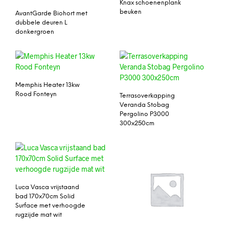
Knax schoenenplank
beuken
AvantGarde Biohort met
dubbele deuren L
donkergroen
Memphis Heater 13kw
Rood Fonteyn
Terrasoverkapping
Veranda Stobag
Pergolino P3000
300x250cm
Luca Vasca vrijstaand
bad 170x70cm Solid
Surface met verhoogde
rugzijde mat wit