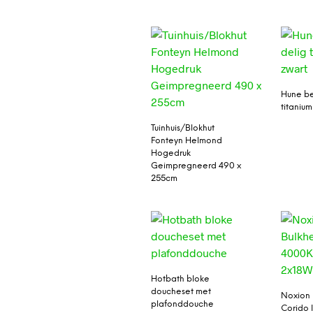
Hune be
titaniu
Tuinhuis/Blokhut
Fonteyn Helmond
Hogedruk
Geimpregneerd 490 x
255cm
Hotbath bloke
doucheset met
Noxion 
plafonddouche
Corido 