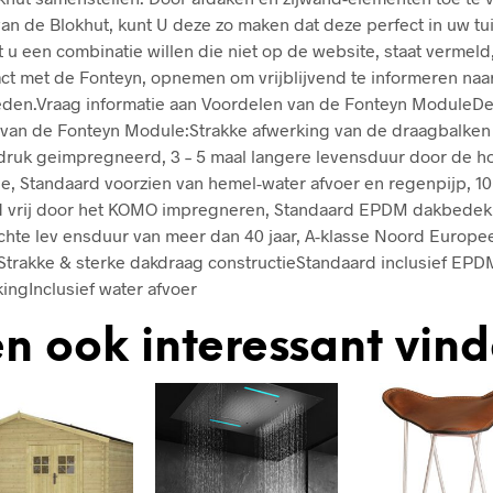
van de Blokhut, kunt U deze zo maken dat deze perfect in uw tu
 u een combinatie willen die niet op de website, staat vermeld,
tact met de Fonteyn, opnemen om vrijblijvend te informeren naa
eden.Vraag informatie aan Voordelen van de Fonteyn ModuleD
van de Fonteyn Module:Strakke afwerking van de draagbalken
druk geimpregneerd, 3 – 5 maal langere levensduur door de 
e, Standaard voorzien van hemel-water afvoer en regenpijp, 10 
 vrij door het KOMO impregneren, Standaard EPDM dakbedek
hte lev ensduur van meer dan 40 jaar, A-klasse Noord Europe
trakke & sterke dakdraag constructieStandaard inclusief EPD
ngInclusief water afvoer
n ook interessant vin