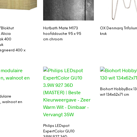
/Blokhut
Hotbath Mate M173
OX Denmarq Trifoliu
 Alicia
hoofddouche 95 x 95
kruk
ak 400
cm chroom
uk
egneerd 400 x
Biohort HobbyBox 1
wit 134x62x71 cm
dulaire
, walnoot en
Philips LEDspot
ExpertColor GU10
3.9W 927 36D