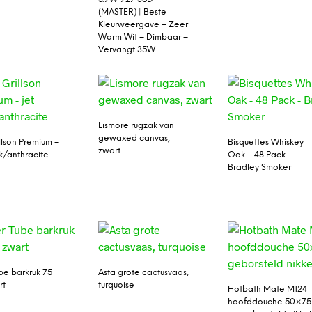
(MASTER) | Beste
Kleurweergave – Zeer
Warm Wit – Dimbaar –
Vervangt 35W
Lismore rugzak van
gewaxed canvas,
llson Premium –
Bisquettes Whiskey
zwart
ck/anthracite
Oak – 48 Pack –
Bradley Smoker
ube barkruk 75
Asta grote cactusvaas,
rt
turquoise
Hotbath Mate M124
hoofddouche 50×75