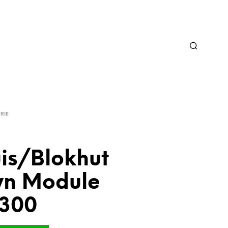
RIE
uis/Blokhut
yn Module
 300