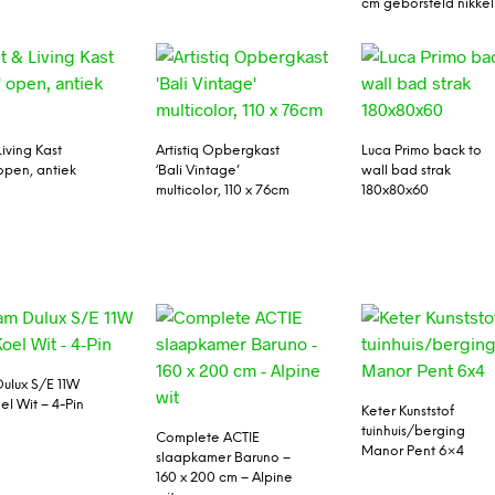
cm geborsteld nikkel
Living Kast
Artistiq Opbergkast
Luca Primo back to
 open, antiek
‘Bali Vintage’
wall bad strak
multicolor, 110 x 76cm
180x80x60
ulux S/E 11W
el Wit – 4-Pin
Keter Kunststof
tuinhuis/berging
Complete ACTIE
Manor Pent 6×4
slaapkamer Baruno –
160 x 200 cm – Alpine