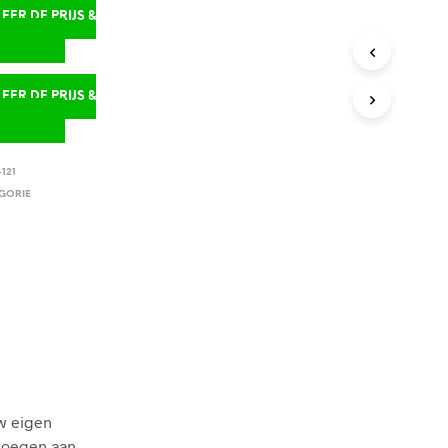
ER DE PRIJS &
D
ER DE PRIJS &
D
121
GORIE
w eigen
voegen aan