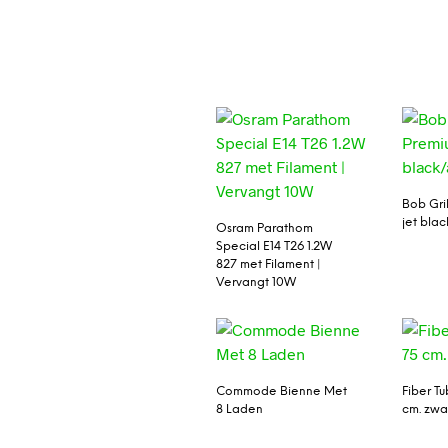
Bob Gri
jet bla
Osram Parathom
Special E14 T26 1.2W
827 met Filament |
Vervangt 10W
Commode Bienne Met
Fiber T
8 Laden
cm. zwa