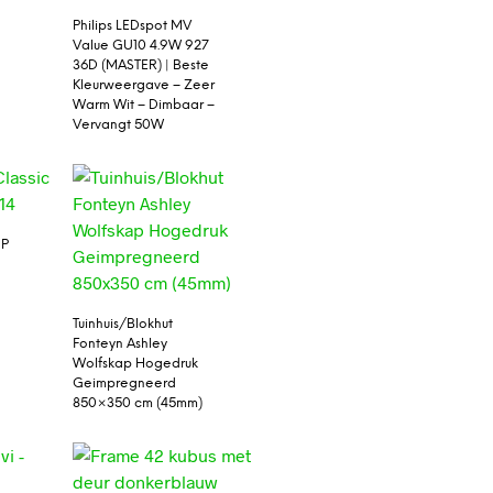
Philips LEDspot MV
Value GU10 4.9W 927
36D (MASTER) | Beste
Kleurweergave – Zeer
Warm Wit – Dimbaar –
Vervangt 50W
 P
Tuinhuis/Blokhut
Fonteyn Ashley
Wolfskap Hogedruk
Geimpregneerd
850×350 cm (45mm)