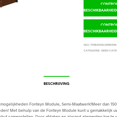
CONTROLE
BESCHIKBAARHEI
CONTROLE
BESCHIKBAARHEI
SKU:
FMB2030L300W300-
CATEGORIE:
GEEN CATE
BESCHRIJVING
l mogelijkheden Fonteyn Module, Semi-Maatwerk!Meer dan 150
den! Met behulp van de Fonteyn Module kunt u gemakkelijk u
hut samenstellen. Door afdaken en zijwand-elementen toe te 