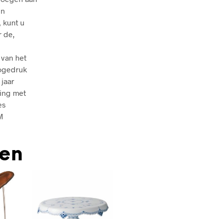
in
 kunt u
r de,
e
 van het
hogedruk
jaar
ing met
es
M
den