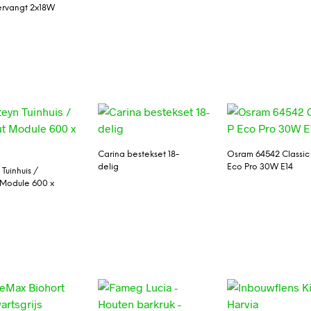
ervangt 2x18W
Carina bestekset 18-
Osram 64542 Classic
delig
Eco Pro 30W E14
Tuinhuis /
 Module 600 x