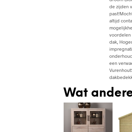
de zijden 
past!Mocht
altijd con
mogelijkh
voordelen 
dak, Hoge
impregnati
onderhoud
een verwac
VurenhoutS
dakbedekki
Wat andere