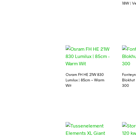
18W | V
Osram FH HE 21W 830
Fonteyn 
Lumilux | 85cm – Warm
Blokhut
Wit
300