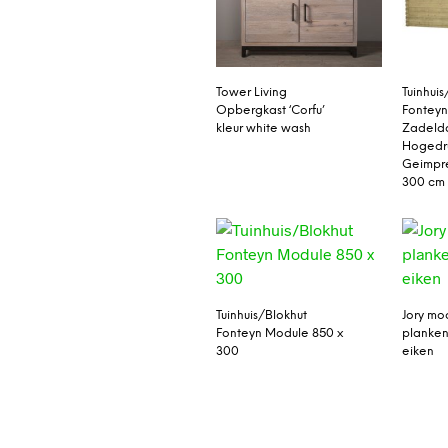
Tower Living
Tuinhuis
Opbergkast ‘Corfu’
Fonteyn
kleur white wash
Zadeld
Hogedr
Geimpr
300 cm
Tuinhuis/Blokhut
Jory mo
Fonteyn Module 850 x
planken
300
eiken