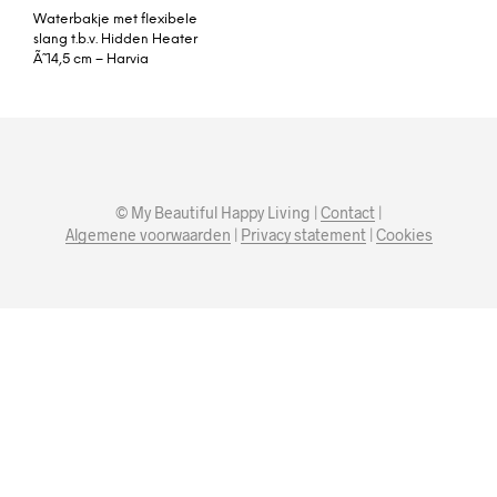
Waterbakje met flexibele
slang t.b.v. Hidden Heater
Ã˜ 14,5 cm – Harvia
© My Beautiful Happy Living |
Contact
|
Algemene voorwaarden
|
Privacy statement
|
Cookies