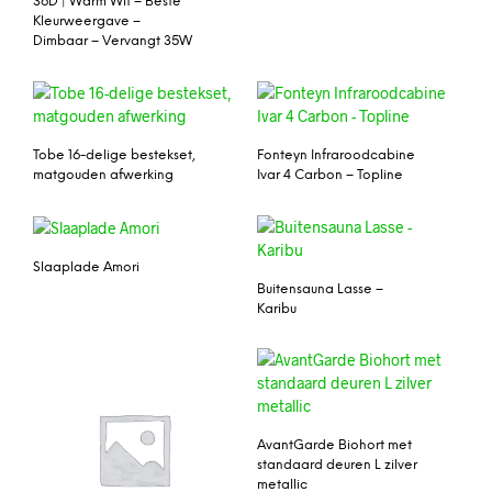
36D | Warm Wit – Beste
Kleurweergave –
Dimbaar – Vervangt 35W
Tobe 16-delige bestekset,
Fonteyn Infraroodcabine
matgouden afwerking
Ivar 4 Carbon – Topline
Slaaplade Amori
Buitensauna Lasse –
Karibu
AvantGarde Biohort met
standaard deuren L zilver
metallic