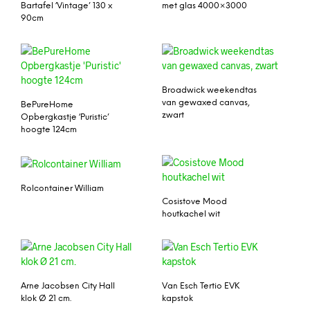
Bartafel ‘Vintage’ 130 x
met glas 4000×3000
90cm
Broadwick weekendtas
van gewaxed canvas,
BePureHome
zwart
Opbergkastje ‘Puristic’
hoogte 124cm
Rolcontainer William
Cosistove Mood
houtkachel wit
Arne Jacobsen City Hall
Van Esch Tertio EVK
klok Ø 21 cm.
kapstok