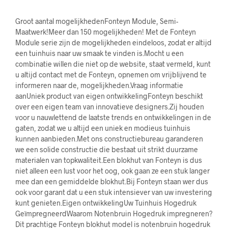
Groot aantal mogelijkhedenFonteyn Module, Semi-
Maatwerk!Meer dan 150 mogelijkheden! Met de Fonteyn
Module serie zijn de mogelijkheden eindeloos, zodat er altijd
een tuinhuis naar uw smaak te vinden is.Mocht u een
combinatie willen die niet op de website, staat vermeld, kunt
u altijd contact met de Fonteyn, opnemen om vrijblijvend te
informeren naar de, mogelijkheden.Vraag informatie
aanUniek product van eigen ontwikkelingFonteyn beschikt
over een eigen team van innovatieve designers.Zij houden
voor u nauwlettend de laatste trends en ontwikkelingen in de
gaten, zodat we u altijd een uniek en modieus tuinhuis
kunnen aanbieden.Met ons constructiebureau garanderen
we een solide constructie die bestaat uit strikt duurzame
materialen van topkwaliteit.Een blokhut van Fonteyn is dus
niet alleen een lust voor het oog, ook gaan ze een stuk langer
mee dan een gemiddelde blokhut.Bij Fonteyn staan wer dus
ook voor garant dat u een stuk intensiever van uw investering
kunt genieten.Eigen ontwikkelingUw Tuinhuis Hogedruk
GeïmpregneerdWaarom Notenbruin Hogedruk impregneren?
Dit prachtige Fonteyn blokhut model is notenbruin hogedruk