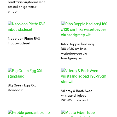
badkraan vrijstaand met
omstel en garnituur
chroom
Napoleon Platte RVS
inbouwladeset
Riho Doppio bad acryl
180 x 130 cm links
watertoevoer via
handgreep wit
Big Green Egg XXL
standaard
Villeroy & Boch Aveo
vrijstaand ligbad
190x95cm ster-wit