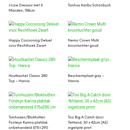
J-Line Dressoir met 6
Tuinhuis Karibu Schönbuch
Manden, 158cm
Happy Cocooning Deksel
Nemo Crown Multi
voor Rechthoek Zwart
kroonluchter goud
Houtkachel Classic 280
Beschermplaat grijs –
Top – Harvia
Harvia
Tuinhuizen/Blokhutten
Too Big A Catch door
Fonteyn Karina platdak
Yetiland, 30 x 42cm (A3)
onbehandeld 575×290
ingelijste print