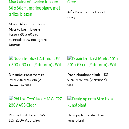
Alfa Pizza Forno Ciao L –
Grey
Made About the House
Mya katoenfluwelen
kussen 60 x 60cm,
marineblauw met grijze
biezen
Draaideurkast Admiral –
Draaideurkast Mark – 101
99 x 200 x 60 cm (2
x 201 x 57 cm (2 deuren) –
deuren) – Wit
Wit
Philips EcoClassic 18W
Designplants Strelitzia
E27 230V A55 Clear
kunstplant