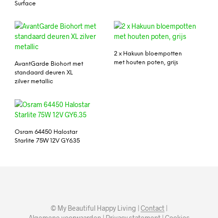
Surface
2 x Hakuun bloempotten
met houten poten, grijs
AvantGarde Biohort met
standaard deuren XL
zilver metallic
Osram 64450 Halostar
Starlite 75W 12V GY6.35
© My Beautiful Happy Living |
Contact
|
Algemene voorwaarden
|
Privacy statement
|
Cookies