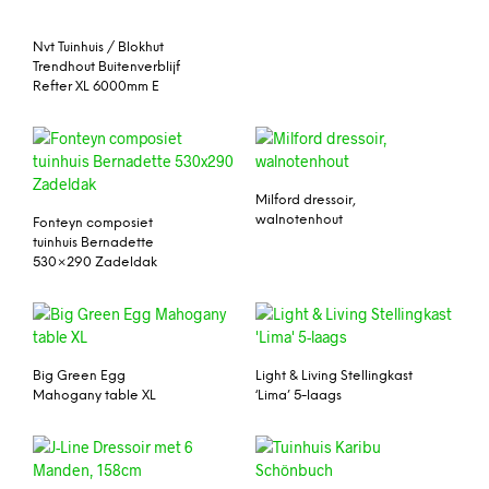
Nvt Tuinhuis / Blokhut
Trendhout Buitenverblijf
Refter XL 6000mm E
Milford dressoir,
walnotenhout
Fonteyn composiet
tuinhuis Bernadette
530×290 Zadeldak
Big Green Egg
Light & Living Stellingkast
Mahogany table XL
‘Lima’ 5-laags