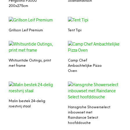
Pergolino P3000
Scandinavisch
200x275cm
Grillson Leif Premium
Tent Tipi
Whitsuntide Outings, print
Camp Chef
met frame
Ambachtelijke Pizza
Oven
Malin bestek 24-delig
roestvrij staal
Hansgrohe Showerselect
inbouwset met
Raindance Select
hoofddouche