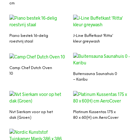
cm
Piano bestek 16-delig
J-Line Buffetkast ‘Ritta’
roestvrij staal
kleur greywash
Camp Chef Dutch Oven
10
Buitensauna Saunahuis 0
– Karibu
Nvt Sierkam voor op het
Platinum Kussentas 175 x
dak (Groen)
80 x 60(H) cm AeroCover