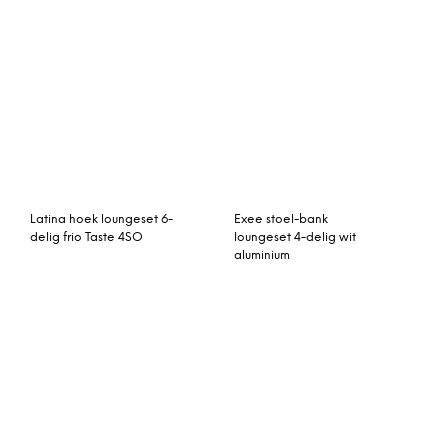
Latina hoek loungeset 6-
Exee stoel-bank
delig frio Taste 4SO
loungeset 4-delig wit
aluminium