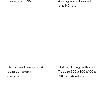
Blackgrey SUNS
4-delig verstelbaar wit-
grijs 140 tafel
Ocean hoek loungeset 4-
Platinum Loungesethoes L
delig donkergrijs
Trapeze 300 x 300 x 100 x
aluminium
71(H) cm AeroCover