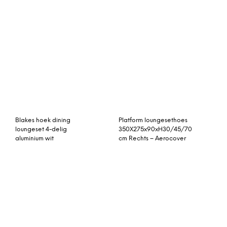
Blakes hoek dining
Platform loungesethoes
loungeset 4-delig
350X275x90xH30/45/70
aluminium wit
cm Rechts – Aerocover