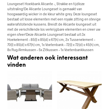
Loungeset Hoekbank Alicante -, Strakke en tijdloze
uitstraling!De Alicante Loungeset is gemaakt van
hoogwaardig wicker in de kleur white grey. Deze loungeset
bestaat uit losse elementen met een royale zitting en stevige
waterafstotende kussens. Breidt de Alicante loungeset uit
met de verschillende los verkrijgbare elementen en creer uw
eigen sfeer!Deze Alicante Loungeset bestaat uit:3x
Hoekelement – 85(l) x 85(d) x 67(h) cm, 2x Tussenelement –
70(l) x 85(d) x 67(h) cm, 1x Voetenbank – 72(l) x 72(d) x 45(h) cm,
8x Rug/Armkussen – 5x Zitkussen – 1x Voetenbankkussen
Wat anderen ook interessant
vinden