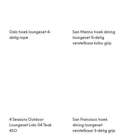
Oslo hoek loungeset 4-
San Marino hoek dining
delig rope
loungeset 5-delig
verstelbaar kobo grijs
4 Seasons Outdoor
San Francisco hoek
Loungeset Lido 04 Teak
dining loungeset
4SO
verstelbaar 3-delig grijs