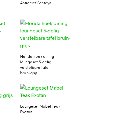
Antraciet Fonteyn
Florida hoek dining
loungeset 5-delig
verstelbare tafel
bruin-grijs
Loungeset Mabel Teak
Exotan
t
t