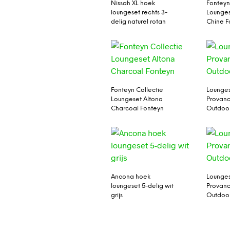
Nissah XL hoek
Fonteyn
loungeset rechts 3-
Lounges
delig naturel rotan
Chine F
Fonteyn Collectie
Lounges
Loungeset Altona
Provanc
Charcoal Fonteyn
Outdoo
Ancona hoek
Lounges
loungeset 5-delig wit
Provanc
grijs
Outdoo