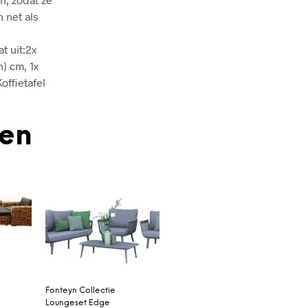
 net als
t uit:2x
h) cm, 1x
Koffietafel
den
Fonteyn Collectie
Loungeset Edge