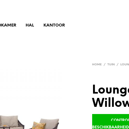
DKAMER
HAL
KANTOOR
HOME
/
TUIN
/
LOUN
Loung
Willo
CONTROLE
BESCHIKBAARHEI