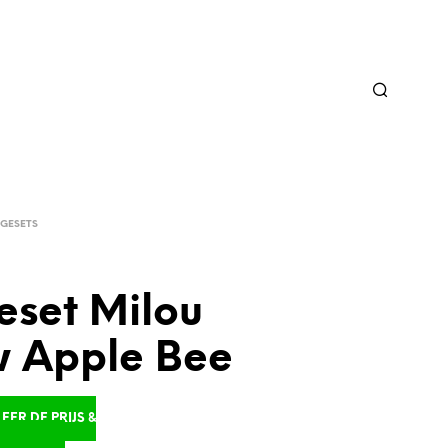
GESETS
eset Milou
w Apple Bee
ER DE PRIJS &
D