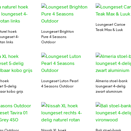
Loungeset Carice
Teak Max & Luuk
turel hoek
Loungeset Brighton
loungeset 4-
Pure 4 Seasons
tan links
Outdoor
L hoek
Loungeset Luton Pearl
Almeria stoel-bank
et 5-delig
4 Seasons Outdoor
loungeset 4-delig
aar kobo grijs
zwart aluminium
ns Outdoor
Nissah XL hoek
Bali stoel-bank