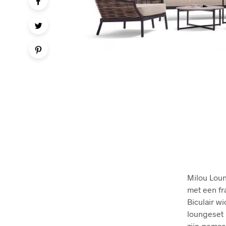
Milou Loun
met een f
Biculair w
loungeset 
zijn gemaa