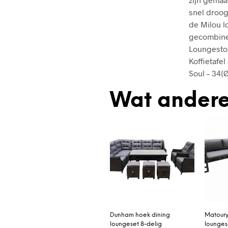
snel droog 
de Milou l
gecombinee
Loungestoel
Koffietafel
Soul – 34(
Wat andere
Dunham hoek dining
Matour
loungeset 8-delig
lounges