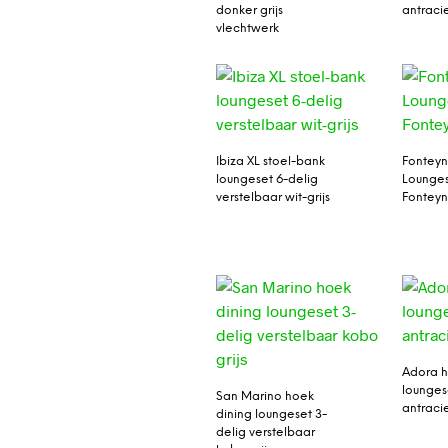
donker grijs
antraci
vlechtwerk
Ibiza XL stoel-bank
Fonteyn
loungeset 6-delig
Lounges
verstelbaar wit-grijs
Fontey
Adora h
lounges
San Marino hoek
antraci
dining loungeset 3-
delig verstelbaar