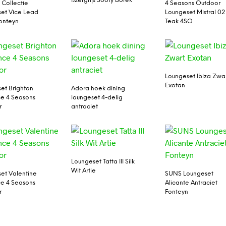
IJzergrijs Sooty Borek
 Collectie
4 Seasons Outdoor
et Vice Lead
Loungeset Mistral 02
onteyn
Teak 4SO
Loungeset Ibiza Zwa
Exotan
et Brighton
Adora hoek dining
e 4 Seasons
loungeset 4-delig
r
antraciet
Loungeset Tatta III Silk
Wit Artie
et Valentine
SUNS Loungeset
e 4 Seasons
Alicante Antraciet
r
Fonteyn