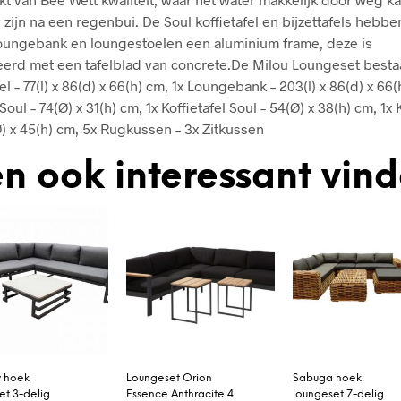
zijn na een regenbui. De Soul koffietafel en bijzettafels hebben
oungebank en loungestoelen een aluminium frame, deze is
rd met een tafelblad van concrete.De Milou Loungeset bestaa
 – 77(l) x 86(d) x 66(h) cm, 1x Loungebank – 203(l) x 86(d) x 66(
 Soul – 74(Ø) x 31(h) cm, 1x Koffietafel Soul – 54(Ø) x 38(h) cm, 1x 
Ø) x 45(h) cm, 5x Rugkussen – 3x Zitkussen
n ook interessant vin
y hoek
Loungeset Orion
Sabuga hoek
et 3-delig
Essence Anthracite 4
loungeset 7-delig