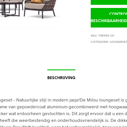
CONTROLE
BESCHIKBAARHEI
SKU:
758980-121
CATEGORIE:
LOUNGESE
BESCHRIJVING
geset – Natuurlijke stijl in modern jasje!De Milou loungeset is
rame van gepoedercoat aluminium gecombineerd met hoogwaa
icker wat erdoorheen gevlochten is. Dit zorgt ervoor dat u een
heeft die weerbestendig en onderhoudsvriendelijk is. De dik
kt van Bee Wett kwaliteit, waar het water makkelijk door weg ka