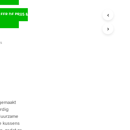
ER DE PRIJS &
D
TS
 gemaakt
rdig
 duurzame
ke kussens
n, zodat ze