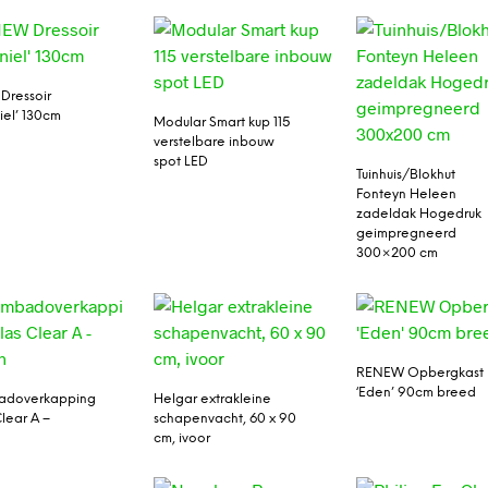
Dressoir
iel’ 130cm
Modular Smart kup 115
verstelbare inbouw
spot LED
Tuinhuis/Blokhut
Fonteyn Heleen
zadeldak Hogedruk
geimpregneerd
300×200 cm
RENEW Opbergkast
‘Eden’ 90cm breed
doverkapping
Helgar extrakleine
Clear A –
schapenvacht, 60 x 90
cm, ivoor