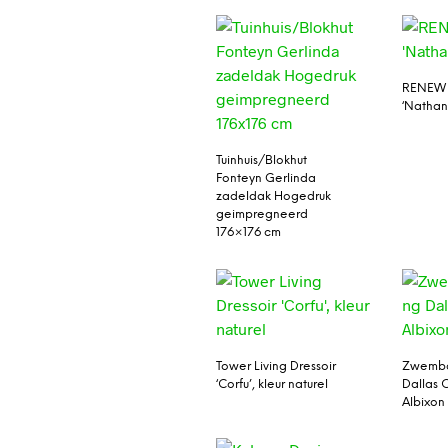
RENEW 
‘Nathan
Tuinhuis/Blokhut
Fonteyn Gerlinda
zadeldak Hogedruk
geimpregneerd
176×176 cm
Tower Living Dressoir
Zwemba
‘Corfu’, kleur naturel
Dallas 
Albixon