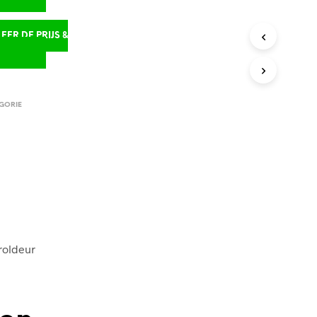
ER DE PRIJS &
D
GORIE
roldeur
,