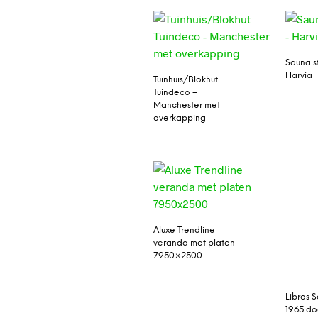
Sauna s
Harvia
Tuinhuis/Blokhut
Tuindeco –
Manchester met
overkapping
Aluxe Trendline
veranda met platen
7950×2500
Libros 
1965 do