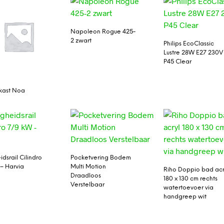
Napoleon Rogue 425-
2 zwart
Philips EcoClassic
Lustre 28W E27 230V
P45 Clear
kast Noa
idsrail Cilindro
Pocketvering Bodem
– Harvia
Multi Motion
Riho Doppio bad acr
Draadloos
180 x 130 cm rechts
Verstelbaar
watertoevoer via
handgreep wit