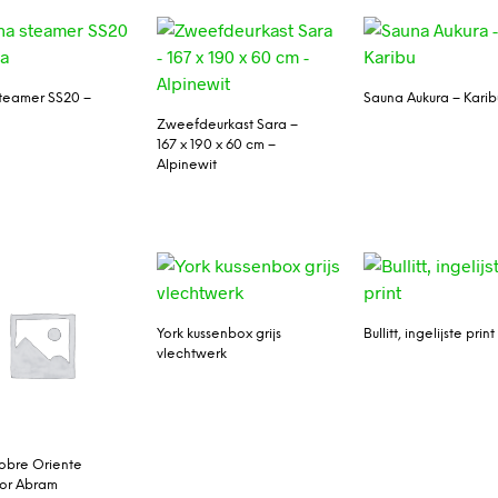
teamer SS20 –
Sauna Aukura – Karib
Zweefdeurkast Sara –
167 x 190 x 60 cm –
Alpinewit
York kussenbox grijs
Bullitt, ingelijste print
vlechtwerk
Sobre Oriente
or Abram