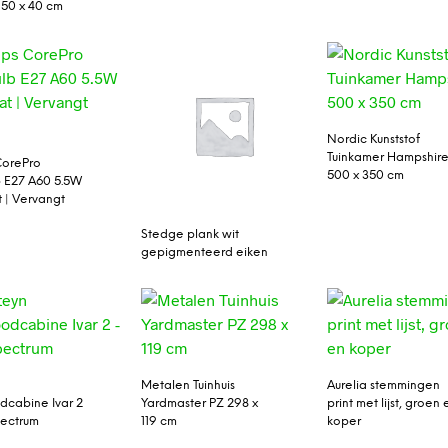
50 x 40 cm
Nordic Kunststof
Tuinkamer Hampshir
 CorePro
500 x 350 cm
 E27 A60 5.5W
 | Vervangt
Stedge plank wit
gepigmenteerd eiken
n
Metalen Tuinhuis
Aurelia stemmingen
odcabine Ivar 2
Yardmaster PZ 298 x
print met lijst, groen 
pectrum
119 cm
koper