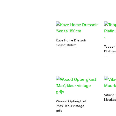
Kave Home Dressoir
‘Sansa’ 150cm
Topper 
Platinu
–
Vitavia 
Muurkas
Woood Opbergkast
‘Max’, kleur vintage
grijs