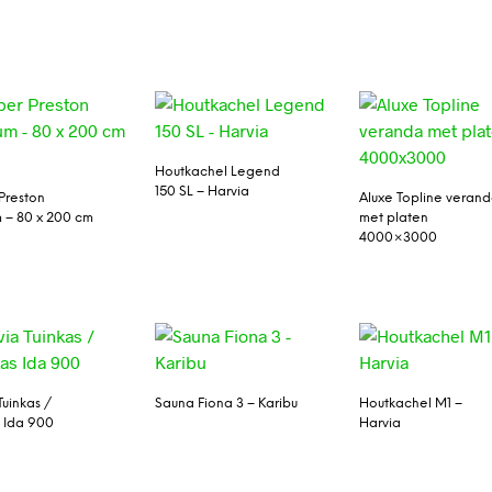
Houtkachel Legend
150 SL – Harvia
Preston
Aluxe Topline veran
m – 80 x 200 cm
met platen
4000×3000
Tuinkas /
Sauna Fiona 3 – Karibu
Houtkachel M1 –
 Ida 900
Harvia