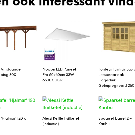
n ook interessant vin
 Vrijstaande
Noxion LED Paneel
Fonteyn tuinhuis Laur
ping 800 –
Pro 60x60cm 33W
Lessenaar dak
6500K UGR
Hogedruk
Geimpregneerd 250
 ‘Hjalmar’ 120 x
Alessi Kettle fluitketel
Spaarset barrel 2 –
(inductie)
Karibu