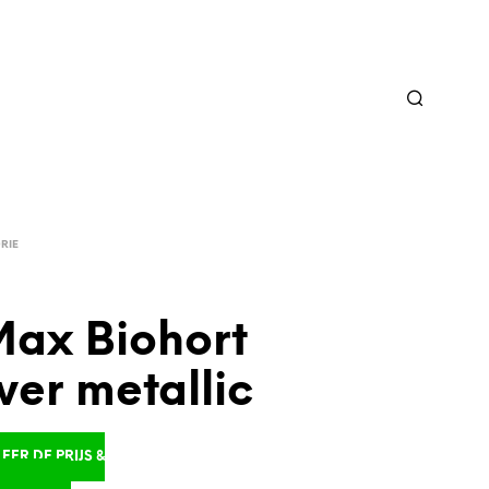
RIE
Max Biohort
lver metallic
ER DE PRIJS &
D