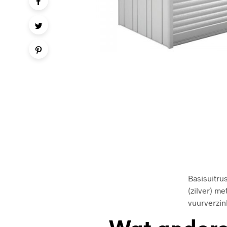
Basisuitru
(zilver) m
vuurverzin