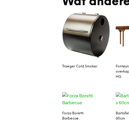
Wat andere
Traeger Cold Smoker
Fonteyn
overkap
HG
Forza Boretti
Bartafel
Barbecue
60cm