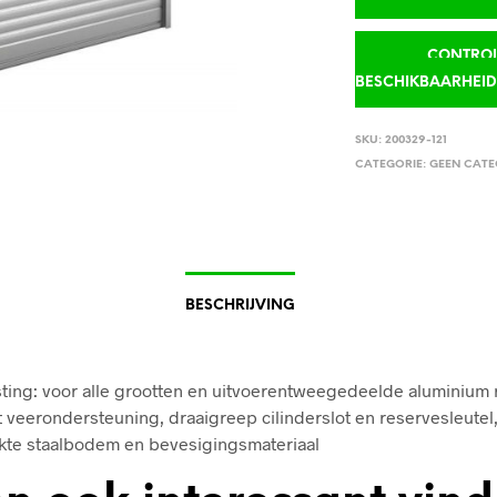
CONTROLE
BESCHIKBAARHEI
SKU:
200329-121
CATEGORIE:
GEEN CATE
BESCHRIJVING
sting: voor alle grootten en uitvoerentweegedeelde aluminium 
et veerondersteuning, draaigreep cilinderslot en reservesleutel
kte staalbodem en bevesigingsmateriaal