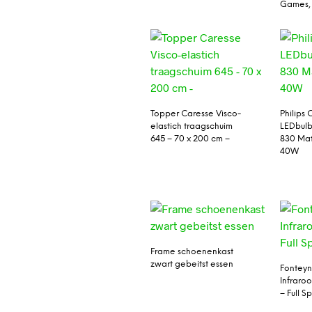
Games, 
Topper Caresse Visco-
Philips
elastich traagschuim
LEDbulb
645 – 70 x 200 cm –
830 Mat
40W
Frame schoenenkast
zwart gebeitst essen
Fontey
Infraro
– Full S