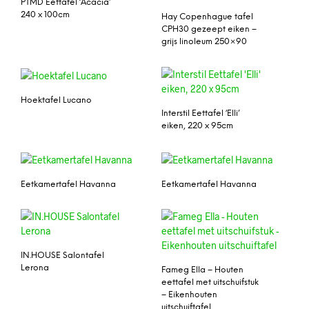
PTMD Eettafel ‘Acacia’
240 x 100cm
Hay Copenhague tafel
CPH30 gezeept eiken –
grijs linoleum 250×90
Hoektafel Lucano
Interstil Eettafel ‘Elli’
eiken, 220 x 95cm
Eetkamertafel Havanna
Eetkamertafel Havanna
IN.HOUSE Salontafel
Lerona
Fameg Ella – Houten
eettafel met uitschuifstuk
– Eikenhouten
uitschuiftafel