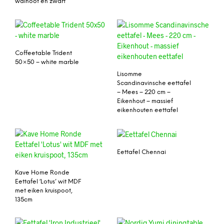
walnoot en zwart
Coffeetable Trident
50×50 – white marble
Lisomme
Scandinavinsche eettafel
– Mees – 220 cm –
Eikenhout – massief
eikenhouten eettafel
Eettafel Chennai
Kave Home Ronde
Eettafel ‘Lotus’ wit MDF
met eiken kruispoot,
135cm