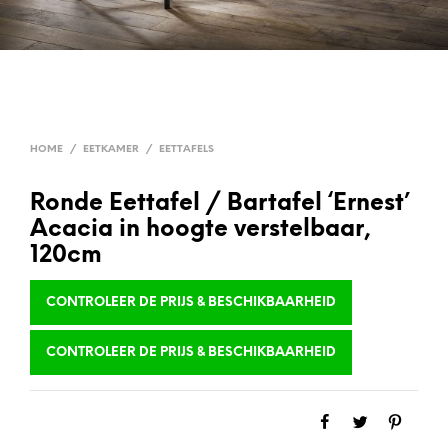
HOME
/
EETKAMER
/
EETTAFELS
Ronde Eettafel / Bartafel ‘Ernest’
Acacia in hoogte verstelbaar,
120cm
CONTROLEER DE PRIJS & BESCHIKBAARHEID
CONTROLEER DE PRIJS & BESCHIKBAARHEID