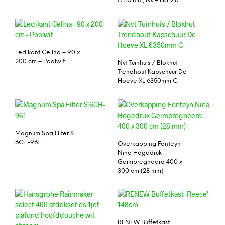
Ã˜ 115 mm, rvs – Harvia
Ledikant Celina – 90 x
200 cm – Poolwit
Nvt Tuinhuis / Blokhut
Trendhout Kapschuur De
Hoeve XL 6350mm C
Magnum Spa Filter S
6CH-961
Overkapping Fonteyn
Nina Hogedruk
Geimpregneerd 400 x
300 cm (28 mm)
RENEW Buffetkast