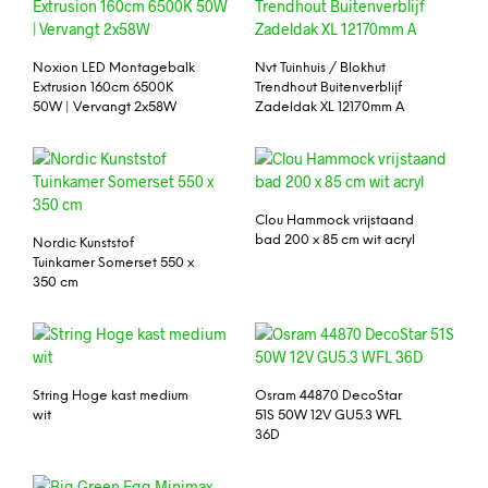
Noxion LED Montagebalk
Nvt Tuinhuis / Blokhut
Extrusion 160cm 6500K
Trendhout Buitenverblijf
50W | Vervangt 2x58W
Zadeldak XL 12170mm A
Clou Hammock vrijstaand
bad 200 x 85 cm wit acryl
Nordic Kunststof
Tuinkamer Somerset 550 x
350 cm
String Hoge kast medium
Osram 44870 DecoStar
wit
51S 50W 12V GU5.3 WFL
36D