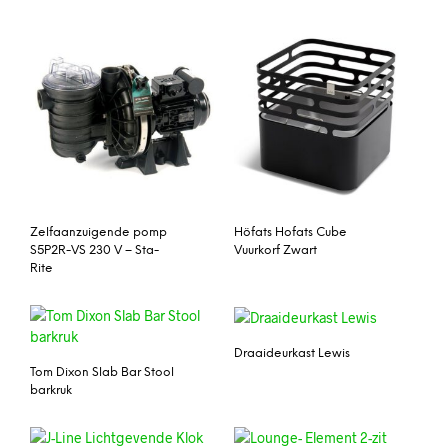
Zelfaanzuigende pomp
Höfats Hofats Cube
S5P2R-VS 230 V – Sta-
Vuurkorf Zwart
Rite
Draaideurkast Lewis
Tom Dixon Slab Bar Stool
barkruk