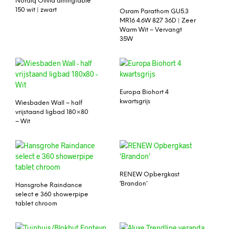
Nordiq Olivia diningtable
150 wit | zwart
Osram Parathom GU5.3
MR16 4.6W 827 36D | Zeer
Warm Wit – Vervangt
35W
Europa Biohort 4
kwartsgrijs
Wiesbaden Wall – half
vrijstaand ligbad 180×80
– Wit
RENEW Opbergkast
‘Brandon’
Hansgrohe Raindance
select e 360 showerpipe
tablet chroom