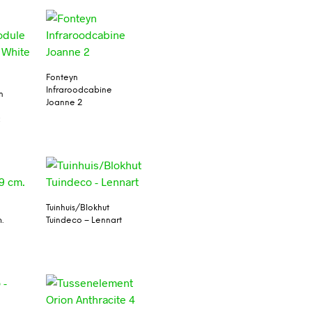
Fonteyn
Infraroodcabine
n
Joanne 2
x
Tuinhuis/Blokhut
.
Tuindeco – Lennart