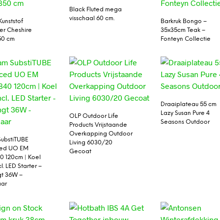
Black Fluted mega
visschaal 60 cm.
Kunststof
Barkruk Bongo –
er Cheshire
35x35cm Teak –
50 cm
Fonteyn Collectie
Draaiplateau 55 cm
Lazy Susan Pure 4
OLP Outdoor Life
Seasons Outdoor
Products Vrijstaande
Overkapping Outdoor
ubstiTUBE
Living 6030/20
ed UO EM
Gecoat
40 120cm | Koel
cl. LED Starter –
gt 36W –
aar