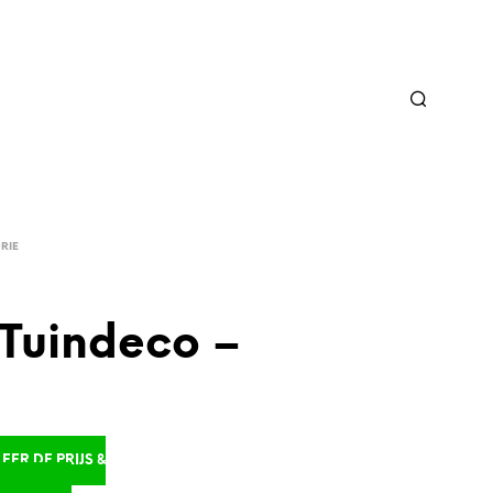
RIE
 Tuindeco –
ER DE PRIJS &
D