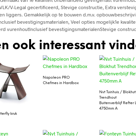
LK/V-Legal gecertificeerd, Stevige constructie, Extra verstev
en liggers. Gemakkelijk op te bouwen d.m.v. opbouwbeschrijv
nclusief bevestigingsmaterialen, Veel opties mogelijk1e kwalit
rd vurenhoutInclusief bevestigingsmaterialenStevige construc
n ook interessant vin
Napoleon PRO
Chefmes in Hardbox
Nvt Tuinhuis / Blokhut
Trendhout
Buitenverblijf Refter 
4750mm A
terfly kruk