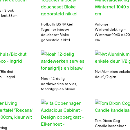
on Stock
 kruk 38cm
Hotbath IBS 4A Get
Antonsen
Together inbouw
Winterafdekking –
doucheset Bloke
Winternet 1040 x 42
geborsteld nikkel
cm
/Blokhut
Nvt Aluminium enkel
o – Ingrid
deur 1/2 glas
Noah 12-delig
aardewerken servies,
tonaalgrijs en blauw
Tom Dixon Cog
Candle kandelaar
iving