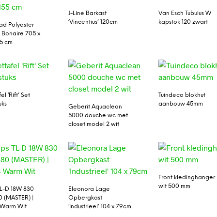
J-Line Barkast
Van Esch Tubulus W
‘Vincentius’ 120cm
kapstok 120 zwart
d Polyester
 Bonaire 705 x
55 cm
el ‘Rift’ Set
Tuindeco blokhut
uks
aanbouw 45mm
Geberit Aquaclean
5000 douche wc met
closet model 2 wit
Front kledinghanger
wit 500 mm
 TL-D 18W 830
Eleonora Lage
0 (MASTER) |
Opbergkast
 Warm Wit
‘Industrieel’ 104 x 79cm