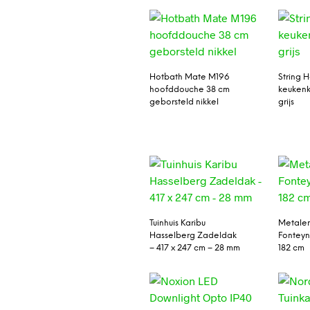
Hotbath Mate M196
String 
hoofddouche 38 cm
keuken
geborsteld nikkel
grijs
Tuinhuis Karibu
Metalen
Hasselberg Zadeldak
Fonteyn
– 417 x 247 cm – 28 mm
182 cm