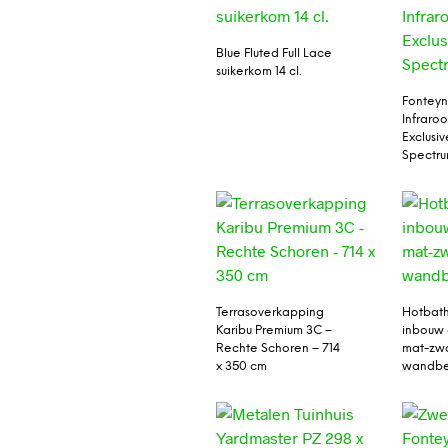
Blue Fluted Full Lace
suikerkom 14 cl.
Fontey
Infraro
Exclusiv
Spectr
Terrasoverkapping
Hotbat
Karibu Premium 3C –
inbouw
Rechte Schoren – 714
mat-zwa
x 350 cm
wandbe