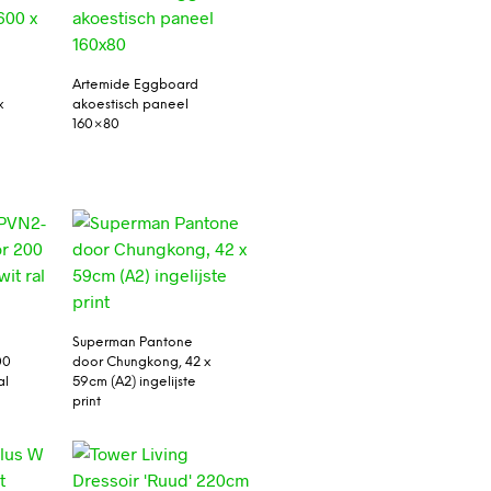
Artemide Eggboard
x
akoestisch paneel
160×80
-
Superman Pantone
00
door Chungkong, 42 x
al
59cm (A2) ingelijste
print