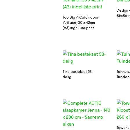
Design 
BimBom
Too Big A Catch door
Yetiland, 30 x 42cm
(A3) ingelijste print
Tina bestekset 53-
Tuinhuis
delig
Tuindec
Tower L