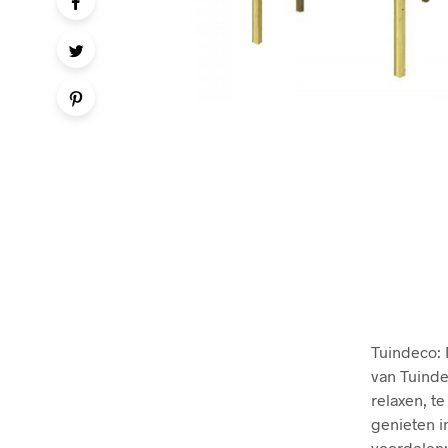
Tuindeco: 
van Tuinde
relaxen, t
genieten i
voordelen: