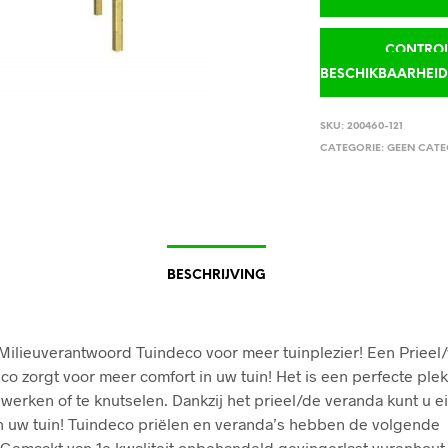
CONTROLE
BESCHIKBAARHEI
SKU:
200460-121
CATEGORIE:
GEEN CATE
BESCHRIJVING
Milieuverantwoord Tuindeco voor meer tuinplezier! Een Prieel
co zorgt voor meer comfort in uw tuin! Het is een perfecte ple
e werken of te knutselen. Dankzij het prieel/de veranda kunt u 
n uw tuin! Tuindeco priëlen en veranda’s hebben de volgende
Gemaakt van 1e kwaliteit onbehandeld gevingerlast vurenhout