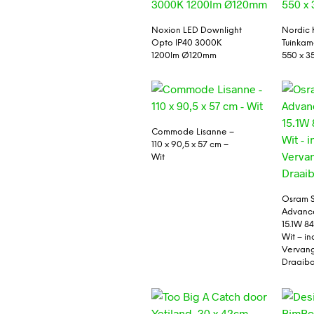
Noxion LED Downlight
Nordic 
Opto IP40 3000K
Tuinkam
1200lm Ø120mm
550 x 3
Commode Lisanne –
110 x 90,5 x 57 cm –
Wit
Osram S
Advanc
15.1W 8
Wit – in
Vervan
Draaib