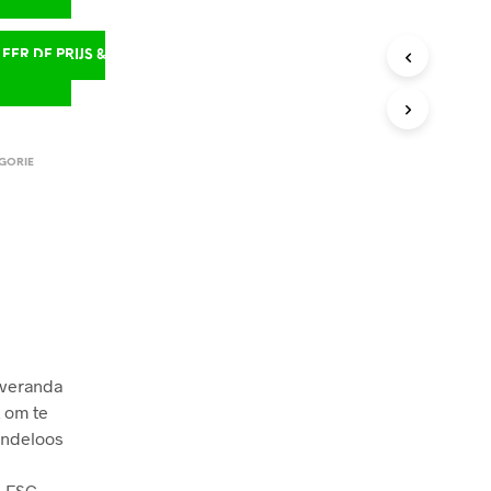
ER DE PRIJS &
D
GORIE
/veranda
k om te
eindeloos
. FSC,