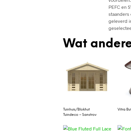
PEFC en SV
staanders 
geleverd i
geselectee
Wat andere
Tuinhuis/Blokhut
Vitra But
Tuindeco – Sanstrov