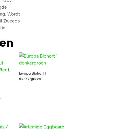
igde
ing. Wordt
eit Zweeds
tie
den
Europa Biohort 1
donkergroen
L