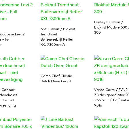
Fonteyn Tuinhuis /
Blokhut Module 600 
n
Nvt Tuinhuis / Blokhut
300
odcabine Levi 2
Trendhout
e – Full
Buitenverblijf Refter
um
XXL 7300mm A
Camp Chef Classic
Dutch Oven Groot
h Cobber
Vasco Carre CPVN2
 doucheset
ZB designradiator 2
rt – met
x 65,5 cm (H x L) wit r
vestiging
9016