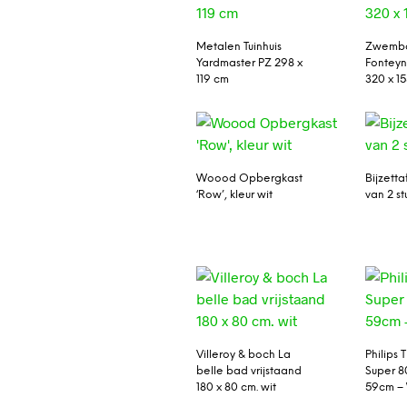
Metalen Tuinhuis
Zwemba
Yardmaster PZ 298 x
Fonteyn
119 cm
320 x 1
Woood Opbergkast
Bijzettaf
‘Row’, kleur wit
van 2 st
Villeroy & boch La
Philips
belle bad vrijstaand
Super 8
180 x 80 cm. wit
59cm –